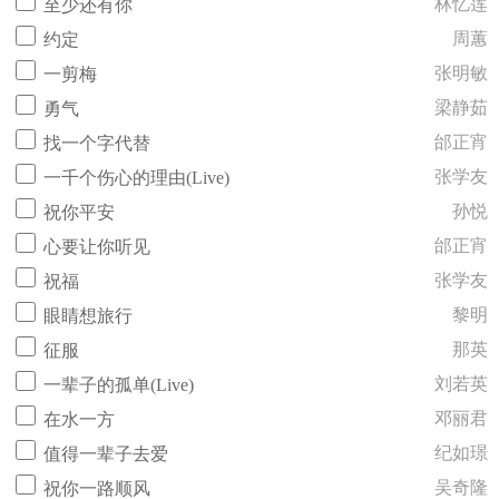
林忆莲
至少还有你
周蕙
约定
张明敏
一剪梅
梁静茹
勇气
邰正宵
找一个字代替
张学友
一千个伤心的理由(Live)
孙悦
祝你平安
邰正宵
心要让你听见
张学友
祝福
黎明
眼睛想旅行
那英
征服
刘若英
一辈子的孤单(Live)
邓丽君
在水一方
纪如璟
值得一辈子去爱
吴奇隆
祝你一路顺风