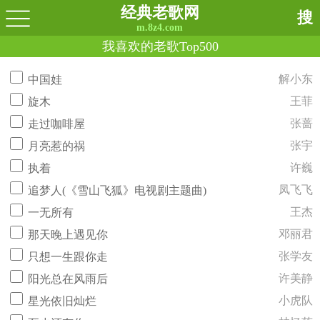
经典老歌网
搜
m.8z4.com
我喜欢的老歌Top500
解小东
中国娃
王菲
旋木
张蔷
走过咖啡屋
张宇
月亮惹的祸
许巍
执着
凤飞飞
追梦人(《雪山飞狐》电视剧主题曲)
王杰
一无所有
邓丽君
那天晚上遇见你
张学友
只想一生跟你走
许美静
阳光总在风雨后
小虎队
星光依旧灿烂