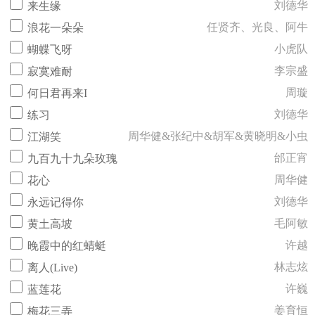
刘德华
来生缘
任贤齐、光良、阿牛
浪花一朵朵
小虎队
蝴蝶飞呀
李宗盛
寂寞难耐
周璇
何日君再来I
刘德华
练习
周华健&张纪中&胡军&黄晓明&小虫
江湖笑
邰正宵
九百九十九朵玫瑰
周华健
花心
刘德华
永远记得你
毛阿敏
黄土高坡
许越
晚霞中的红蜻蜓
林志炫
离人(Live)
许巍
蓝莲花
姜育恒
梅花三弄