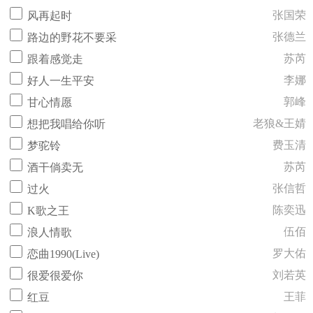
张国荣
风再起时
张德兰
路边的野花不要采
苏芮
跟着感觉走
李娜
好人一生平安
郭峰
甘心情愿
老狼&王婧
想把我唱给你听
费玉清
梦驼铃
苏芮
酒干倘卖无
张信哲
过火
陈奕迅
K歌之王
伍佰
浪人情歌
罗大佑
恋曲1990(Live)
刘若英
很爱很爱你
王菲
红豆