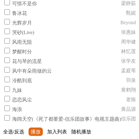
梁静茹
可惜不是你
甄妮
鲁冰花
Beyond
光辉岁月
张惠妹
哭砂(Live)
周华健
风雨无阻
林忆莲
梦醒时分
张学友
花与琴的流星
孟庭苇
风中有朵雨做的云
羽泉
冷酷到底
黄鹤翔
九妹
老狼
恋恋风尘
黄品源
海浪
信乐团
海阔天空(《死了都要爱-信乐团故事》电视主题曲)
全选/反选
播放
加入列表
随机播放