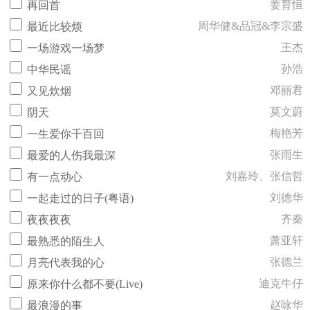
姜育恒
再回首
周华健&品冠&李宗盛
最近比较烦
王杰
一场游戏一场梦
孙浩
中华民谣
邓丽君
又见炊烟
莫文蔚
阴天
梅艳芳
一生爱你千百回
张雨生
最爱的人伤我最深
刘嘉玲、张信哲
有一点动心
刘德华
一起走过的日子(粤语)
齐秦
夜夜夜夜
萧亚轩
最熟悉的陌生人
张德兰
月亮代表我的心
迪克牛仔
原来你什么都不要(Live)
赵咏华
最浪漫的事