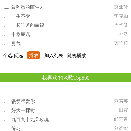
萧亚轩
最熟悉的陌生人
李克勤
一生不变
周华健
一起吃苦的幸福
孙浩
中华民谣
梁静茹
勇气
全选/反选
播放
加入列表
随机播放
我喜欢的老歌Top500
刘若英
很爱很爱你
田震
好大一棵树
邰正宵
九百九十九朵玫瑰
刘德华
练习