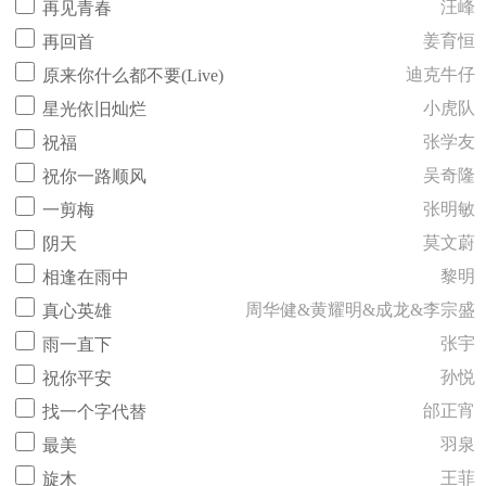
汪峰
再见青春
姜育恒
再回首
迪克牛仔
原来你什么都不要(Live)
小虎队
星光依旧灿烂
张学友
祝福
吴奇隆
祝你一路顺风
张明敏
一剪梅
莫文蔚
阴天
黎明
相逢在雨中
周华健&黄耀明&成龙&李宗盛
真心英雄
张宇
雨一直下
孙悦
祝你平安
邰正宵
找一个字代替
羽泉
最美
王菲
旋木