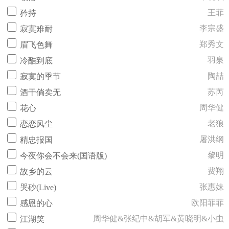
王菲
矜持
李宗盛
寂寞难耐
郑秀文
眉飞色舞
羽泉
冷酷到底
陶喆
寂寞的季节
苏芮
酒干倘卖无
周华健
花心
老狼
恋恋风尘
屠洪纲
精忠报国
黎明
今夜你会不会来(国语版)
费翔
故乡的云
张惠妹
哭砂(Live)
欧阳菲菲
感恩的心
周华健&张纪中&胡军&黄晓明&小虫
江湖笑