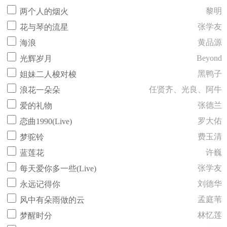
黎明
两个人的烟火
张学友
花与琴的流星
黄品源
海浪
Beyond
光辉岁月
黑鸭子
姐妹二人梭对梭
任贤齐、光良、阿牛
浪花一朵朵
张德兰
爱的礼物
罗大佑
恋曲1990(Live)
费玉清
梦驼铃
许巍
蓝莲花
张学友
每天爱你多一些(Live)
刘德华
永远记得你
孟庭苇
风中有朵雨做的云
林忆莲
梦醒时分