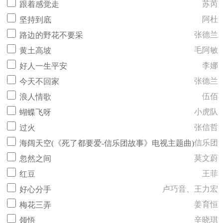
苏芮
跟着感觉走
阿杜
坚持到底
张德兰
路边的野花不要采
毛阿敏
黄土高坡
李娜
好人一生平安
张德兰
今天不回家
伍佰
浪人情歌
小虎队
蝴蝶飞呀
张信哲
过火
信乐团
海阔天空(《死了都要爱-信乐团故事》电视主题曲)
莫文蔚
忽然之间
王菲
红豆
卢巧音、王力宏
好心分手
姜育恒
梅花三弄
辛晓琪
领悟