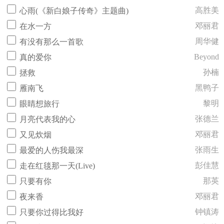
高胜美
心雨(《新白娘子传奇》主题曲)
邓丽君
在水一方
周华健
有没有那么一首歌
Beyond
真的爱你
孙楠
拯救
黑鸭子
雁南飞
黎明
眼睛想旅行
张德兰
月亮代表我的心
邓丽君
又见炊烟
张雨生
最爱的人伤我最深
彭佳慧
走在红毯那一天(Live)
那英
只要有你
邓丽君
夜来香
钟镇涛
只要你过得比我好