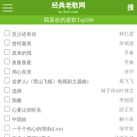
经典老歌网
搜
m.8z4.com
我喜欢的老歌Top500
林忆莲
至少还有你
朱铭捷
曾经最美
齐秦
原来的我
齐秦
夜夜夜夜
张宇
用心良苦
凤飞飞
追梦人(《雪山飞狐》电视剧主题曲)
林子祥&叶倩文
选择
李翊君
雨蝶
邰正宵
心要让你听见
解小东
中国娃
张学友
一千个伤心的理由(Live)