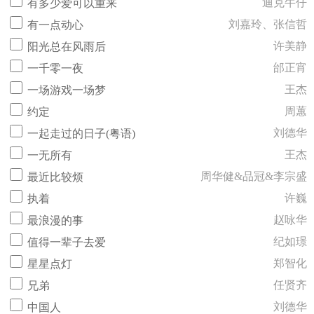
迪克牛仔
有多少爱可以重来
刘嘉玲、张信哲
有一点动心
许美静
阳光总在风雨后
邰正宵
一千零一夜
王杰
一场游戏一场梦
周蕙
约定
刘德华
一起走过的日子(粤语)
王杰
一无所有
周华健&品冠&李宗盛
最近比较烦
许巍
执着
赵咏华
最浪漫的事
纪如璟
值得一辈子去爱
郑智化
星星点灯
任贤齐
兄弟
刘德华
中国人