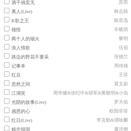
苏芮
酒干倘卖无
林志炫
离人(Live)
陈奕迅
K歌之王
辛晓琪
领悟
黎明
两个人的烟火
伍佰
浪人情歌
张德兰
路边的野花不要采
周传雄
记事本
王菲
红豆
莫文蔚
忽然之间
周华健&张纪中&胡军&黄晓明&小虫
江湖笑
罗大佑
光阴的故事(Live)
欧阳菲菲
感恩的心
李克勤&谭咏麟
红日(Live)
屠洪纲
精忠报国