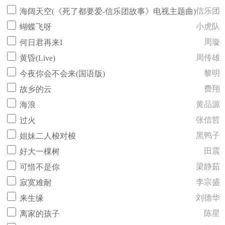
信乐团
海阔天空(《死了都要爱-信乐团故事》电视主题曲)
小虎队
蝴蝶飞呀
周璇
何日君再来I
周传雄
黄昏(Live)
黎明
今夜你会不会来(国语版)
费翔
故乡的云
黄品源
海浪
张信哲
过火
黑鸭子
姐妹二人梭对梭
田震
好大一棵树
梁静茹
可惜不是你
李宗盛
寂寞难耐
刘德华
来生缘
陈星
离家的孩子