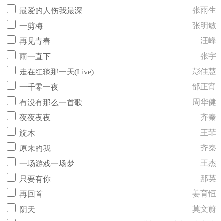
张雨生
最爱的人伤我最深
张明敏
一剪梅
汪峰
再见青春
张宇
雨一直下
彭佳慧
走在红毯那一天(Live)
邰正宵
一千零一夜
周华健
有没有那么一首歌
齐秦
夜夜夜夜
王菲
旋木
齐秦
原来的我
王杰
一场游戏一场梦
那英
只要有你
姜育恒
再回首
莫文蔚
阴天