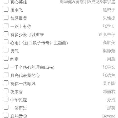
周华健&黄耀明&成龙&李宗盛
真心英雄
黑鸭子
雁南飞
朱铭捷
曾经最美
张学友
一路上有你
迪克牛仔
有多少爱可以重来
高胜美
心雨(《新白娘子传奇》主题曲)
梁静茹
勇气
周蕙
约定
张学友
一千个伤心的理由(Live)
张德兰
月亮代表我的心
吴奇隆
祝你一路顺风
邓丽君
夜来香
孙浩
中华民谣
那英
一笑而过
Beyond
真的爱你