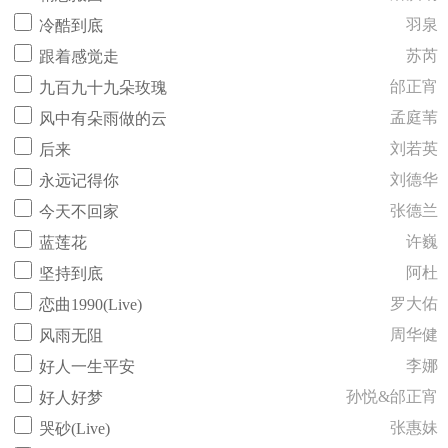
羽泉
冷酷到底
苏芮
跟着感觉走
邰正宵
九百九十九朵玫瑰
孟庭苇
风中有朵雨做的云
刘若英
后来
刘德华
永远记得你
张德兰
今天不回家
许巍
蓝莲花
阿杜
坚持到底
罗大佑
恋曲1990(Live)
周华健
风雨无阻
李娜
好人一生平安
孙悦&邰正宵
好人好梦
张惠妹
哭砂(Live)