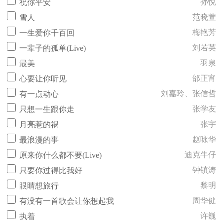
孙悦
祝你平安
范晓萱
雪人
梅艳芳
一生爱你千百回
刘若英
一辈子的孤单(Live)
羽泉
最美
邰正宵
心要让你听见
刘嘉玲、张信哲
有一点动心
张学友
只想一生跟你走
张宇
月亮惹的祸
赵咏华
最浪漫的事
迪克牛仔
原来你什么都不要(Live)
钟镇涛
只要你过得比我好
黎明
眼睛想旅行
周华健
有没有一首歌会让你想起我
许巍
执着