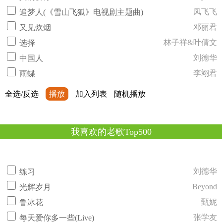
凤飞飞
追梦人(《雪山飞狐》电视剧主题曲)
邓丽君
又见炊烟
林子祥&叶倩文
选择
刘德华
中国人
李翊君
雨蝶
全选/反选
播放
加入列表
随机播放
我喜欢的老歌Top500
刘德华
练习
Beyond
光辉岁月
甄妮
鲁冰花
张学友
每天爱你多一些(Live)