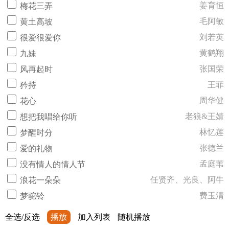
姜育恒
梅花三弄
毛阿敏
黄土高坡
刘若英
很爱很爱你
黄鹤翔
九妹
张国荣
风再起时
王菲
矜持
周华健
花心
老狼&王婧
想把我唱给你听
林忆莲
梦醒时分
张德兰
爱的礼物
孟庭苇
没有情人的情人节
任贤齐、光良、阿牛
浪花一朵朵
费玉清
梦驼铃
全选/反选
播放
加入列表
随机播放