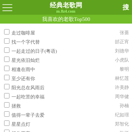
经典老歌网
搜
m.8z4.com
我喜欢的老歌Top500
张蔷
走过咖啡屋
邰正宵
找一个字代替
刘德华
一起走过的日子(粤语)
小虎队
星光依旧灿烂
黎明
相逢在雨中
林忆莲
至少还有你
许美静
阳光总在风雨后
周华健
一起吃苦的幸福
孙楠
拯救
纪如璟
值得一辈子去爱
郑智化
星星点灯