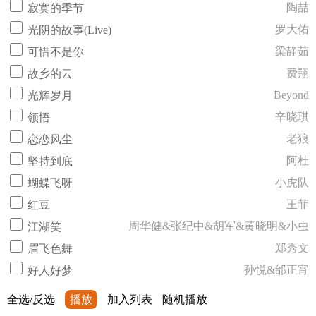
陶喆
寂寞的季节
罗大佑
光阴的故事(Live)
梁静茹
可惜不是你
费翔
故乡的云
Beyond
光辉岁月
辛晓琪
领悟
老狼
恋恋风尘
阿杜
坚持到底
小虎队
蝴蝶飞呀
王菲
红豆
周华健&张纪中&胡军&黄晓明&小虫
江湖笑
郑秀文
眉飞色舞
孙悦&邰正宵
好人好梦
全选/反选
播放
加入列表
随机播放