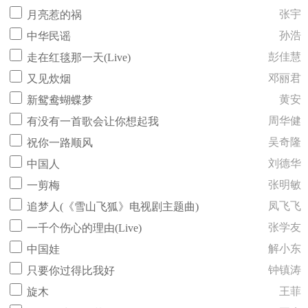
张宇
月亮惹的祸
孙浩
中华民谣
彭佳慧
走在红毯那一天(Live)
邓丽君
又见炊烟
黄安
新鸳鸯蝴蝶梦
周华健
有没有一首歌会让你想起我
吴奇隆
祝你一路顺风
刘德华
中国人
张明敏
一剪梅
凤飞飞
追梦人(《雪山飞狐》电视剧主题曲)
张学友
一千个伤心的理由(Live)
解小东
中国娃
钟镇涛
只要你过得比我好
王菲
旋木