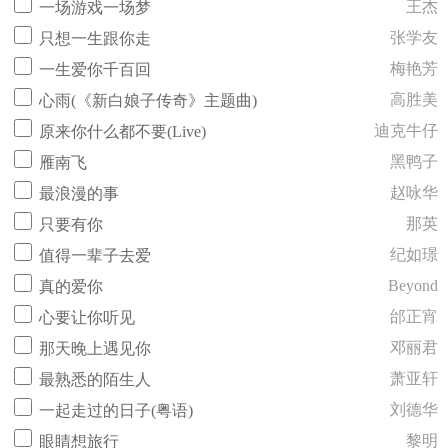
王杰
一场游戏一场梦
张学友
只想一生跟你走
梅艳芳
一生爱你千百回
高胜美
心雨(《新白娘子传奇》主题曲)
迪克牛仔
原来你什么都不要(Live)
黑鸭子
雁南飞
赵咏华
最浪漫的事
那英
只要有你
纪如璟
值得一辈子去爱
Beyond
真的爱你
邰正宵
心要让你听见
邓丽君
那天晚上遇见你
萧亚轩
最熟悉的陌生人
刘德华
一起走过的日子(粤语)
黎明
眼睛想旅行