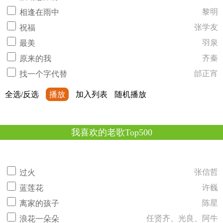
黎明
相逢在雨中
张学友
祝福
羽泉
最美
齐秦
原来的我
邰正宵
找一个字代替
全选/反选
播放
加入列表
随机播放
我喜欢的老歌Top500
张信哲
过火
许巍
蓝莲花
陈星
离家的孩子
任贤齐、光良、阿牛
浪花一朵朵