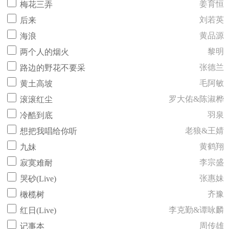
姜育恒
梅花三弄
刘若英
后来
黄品源
海浪
黎明
两个人的烟火
张德兰
路边的野花不要采
毛阿敏
黄土高坡
罗大佑&陈淑桦
滚滚红尘
羽泉
冷酷到底
老狼&王婧
想把我唱给你听
黄鹤翔
九妹
李宗盛
寂寞难耐
张惠妹
哭砂(Live)
齐豫
橄榄树
李克勤&谭咏麟
红日(Live)
周传雄
记事本