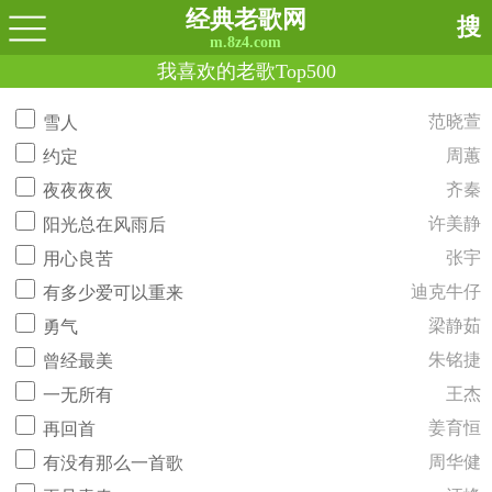
经典老歌网
搜
m.8z4.com
我喜欢的老歌Top500
范晓萱
雪人
周蕙
约定
齐秦
夜夜夜夜
许美静
阳光总在风雨后
张宇
用心良苦
迪克牛仔
有多少爱可以重来
梁静茹
勇气
朱铭捷
曾经最美
王杰
一无所有
姜育恒
再回首
周华健
有没有那么一首歌