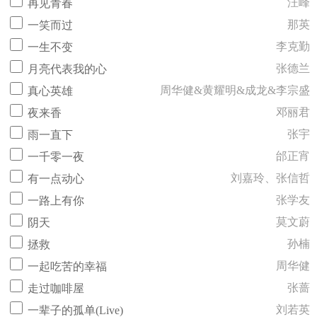
汪峰
再见青春
那英
一笑而过
李克勤
一生不变
张德兰
月亮代表我的心
周华健&黄耀明&成龙&李宗盛
真心英雄
邓丽君
夜来香
张宇
雨一直下
邰正宵
一千零一夜
刘嘉玲、张信哲
有一点动心
张学友
一路上有你
莫文蔚
阴天
孙楠
拯救
周华健
一起吃苦的幸福
张蔷
走过咖啡屋
刘若英
一辈子的孤单(Live)