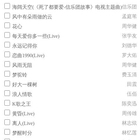
信乐团
海阔天空(《死了都要爱-信乐团故事》电视主题曲)
孟庭苇
风中有朵雨做的云
周华健
花心
张学友
每天爱你多一些(Live)
刘德华
永远记得你
罗大佑
恋曲1990(Live)
周华健
风雨无阻
费玉清
梦驼铃
田震
好大一棵树
伍佰
浪人情歌
陈奕迅
K歌之王
周传雄
黄昏(Live)
林志炫
离人(Live)
林忆莲
梦醒时分