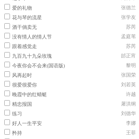
张德兰
爱的礼物
张学友
花与琴的流星
苏芮
酒干倘卖无
孟庭苇
没有情人的情人节
苏芮
跟着感觉走
邰正宵
九百九十九朵玫瑰
黎明
今夜你会不会来(国语版)
张国荣
风再起时
刘若英
很爱很爱你
许越
晚霞中的红蜻蜓
屠洪纲
精忠报国
刘德华
练习
李娜
好人一生平安
王菲
矜持