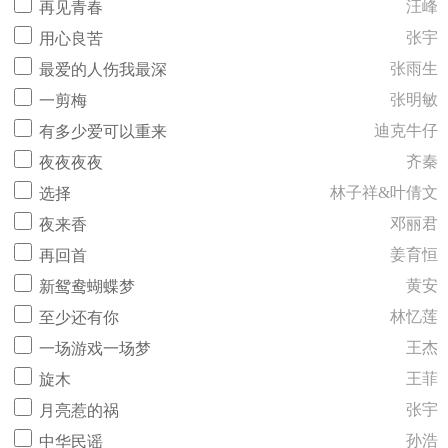
汪峰
再见青春
张宇
用心良苦
张雨生
最爱的人伤我最深
张明敏
一剪梅
迪克牛仔
有多少爱可以重来
齐秦
夜夜夜夜
林子祥&叶倩文
选择
邓丽君
夜来香
姜育恒
再回首
黄安
新鸳鸯蝴蝶梦
林忆莲
至少还有你
王杰
一场游戏一场梦
王菲
旋木
张宇
月亮惹的祸
孙浩
中华民谣