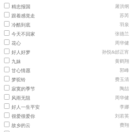
屠洪纲
精忠报国
苏芮
跟着感觉走
羽泉
冷酷到底
张德兰
今天不回家
周华健
花心
孙悦&邰正宵
好人好梦
黄鹤翔
九妹
郭峰
甘心情愿
费玉清
梦驼铃
陶喆
寂寞的季节
周华健
风雨无阻
李娜
好人一生平安
刘若英
很爱很爱你
费翔
故乡的云