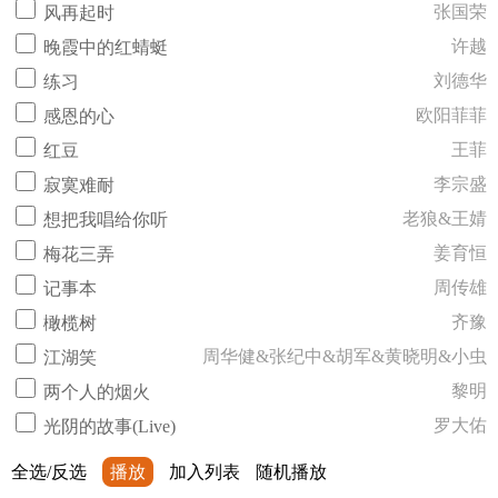
张国荣
风再起时
许越
晚霞中的红蜻蜓
刘德华
练习
欧阳菲菲
感恩的心
王菲
红豆
李宗盛
寂寞难耐
老狼&王婧
想把我唱给你听
姜育恒
梅花三弄
周传雄
记事本
齐豫
橄榄树
周华健&张纪中&胡军&黄晓明&小虫
江湖笑
黎明
两个人的烟火
罗大佑
光阴的故事(Live)
全选/反选
播放
加入列表
随机播放