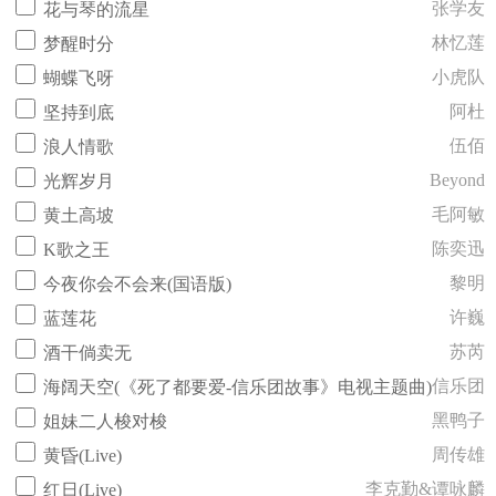
张学友
花与琴的流星
林忆莲
梦醒时分
小虎队
蝴蝶飞呀
阿杜
坚持到底
伍佰
浪人情歌
Beyond
光辉岁月
毛阿敏
黄土高坡
陈奕迅
K歌之王
黎明
今夜你会不会来(国语版)
许巍
蓝莲花
苏芮
酒干倘卖无
信乐团
海阔天空(《死了都要爱-信乐团故事》电视主题曲)
黑鸭子
姐妹二人梭对梭
周传雄
黄昏(Live)
李克勤&谭咏麟
红日(Live)