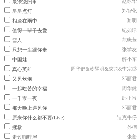
赵咏华
最浪漫的事
郑智化
星星点灯
黎明
相逢在雨中
纪如璟
值得一辈子去爱
范晓萱
雪人
张学友
只想一生跟你走
解小东
中国娃
周华健&黄耀明&成龙&李宗盛
真心英雄
邓丽君
又见炊烟
周华健
一起吃苦的幸福
邰正宵
一千零一夜
邓丽君
那天晚上遇见你
迪克牛仔
原来你什么都不要(Live)
孙楠
拯救
张蔷
走过咖啡屋