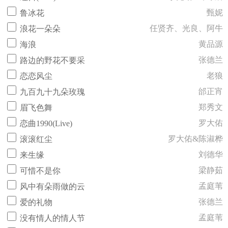
甄妮
鲁冰花
任贤齐、光良、阿牛
浪花一朵朵
黄品源
海浪
张德兰
路边的野花不要采
老狼
恋恋风尘
邰正宵
九百九十九朵玫瑰
郑秀文
眉飞色舞
罗大佑
恋曲1990(Live)
罗大佑&陈淑桦
滚滚红尘
刘德华
来生缘
梁静茹
可惜不是你
孟庭苇
风中有朵雨做的云
张德兰
爱的礼物
孟庭苇
没有情人的情人节