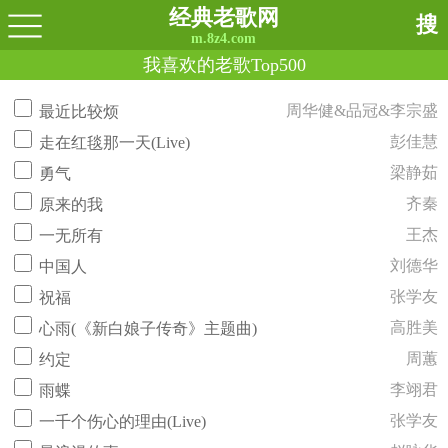
经典老歌网
搜
m.8z4.com
我喜欢的老歌Top500
周华健&品冠&李宗盛
最近比较烦
彭佳慧
走在红毯那一天(Live)
梁静茹
勇气
齐秦
原来的我
王杰
一无所有
刘德华
中国人
张学友
祝福
高胜美
心雨(《新白娘子传奇》主题曲)
周蕙
约定
李翊君
雨蝶
张学友
一千个伤心的理由(Live)