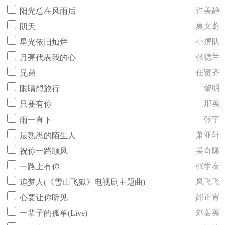
许美静
阳光总在风雨后
莫文蔚
阴天
小虎队
星光依旧灿烂
张德兰
月亮代表我的心
任贤齐
兄弟
黎明
眼睛想旅行
那英
只要有你
张宇
雨一直下
萧亚轩
最熟悉的陌生人
吴奇隆
祝你一路顺风
张学友
一路上有你
凤飞飞
追梦人(《雪山飞狐》电视剧主题曲)
邰正宵
心要让你听见
刘若英
一辈子的孤单(Live)