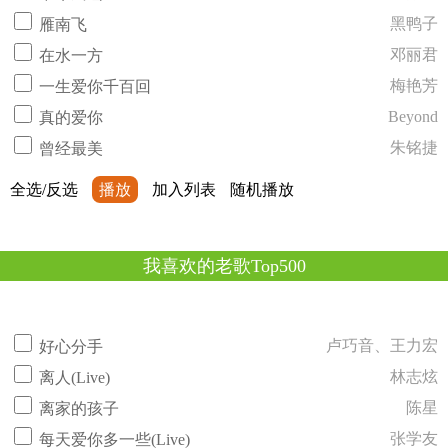
黑鸭子
雁南飞
邓丽君
在水一方
梅艳芳
一生爱你千百回
Beyond
真的爱你
朱铭捷
曾经最美
全选/反选
播放
加入列表
随机播放
我喜欢的老歌Top500
卢巧音、王力宏
好心分手
林志炫
离人(Live)
陈星
离家的孩子
张学友
每天爱你多一些(Live)