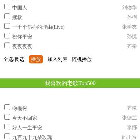
刘德华
中国人
孙楠
拯救
张学友
一千个伤心的理由(Live)
孙悦
祝你平安
齐秦
夜夜夜夜
全选/反选
播放
加入列表
随机播放
我喜欢的老歌Top500
齐豫
橄榄树
张德兰
今天不回家
李娜
好人一生平安
邰正宵
九百九十九朵玫瑰