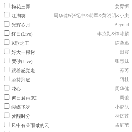
姜育恒
梅花三弄
周华健&张纪中&胡军&黄晓明&小虫
江湖笑
Beyond
光辉岁月
李克勤&谭咏麟
红日(Live)
陈奕迅
K歌之王
田震
好大一棵树
张惠妹
哭砂(Live)
苏芮
跟着感觉走
阿杜
坚持到底
周华健
花心
周璇
何日君再来I
小虎队
蝴蝶飞呀
林忆莲
梦醒时分
孟庭苇
风中有朵雨做的云