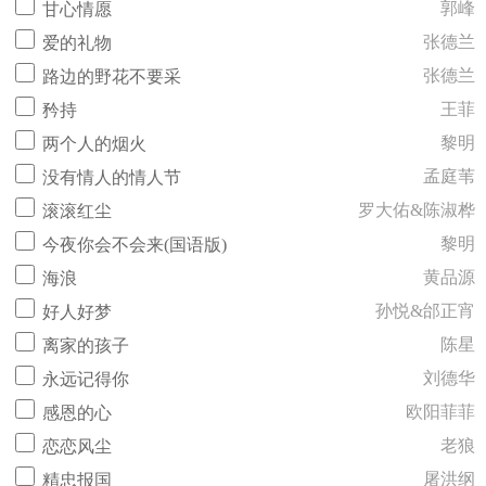
郭峰
甘心情愿
张德兰
爱的礼物
张德兰
路边的野花不要采
王菲
矜持
黎明
两个人的烟火
孟庭苇
没有情人的情人节
罗大佑&陈淑桦
滚滚红尘
黎明
今夜你会不会来(国语版)
黄品源
海浪
孙悦&邰正宵
好人好梦
陈星
离家的孩子
刘德华
永远记得你
欧阳菲菲
感恩的心
老狼
恋恋风尘
屠洪纲
精忠报国