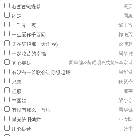
黄安
新鸳鸯蝴蝶梦
周蕙
约定
邰正宵
一千零一夜
梅艳芳
一生爱你千百回
彭佳慧
走在红毯那一天(Live)
周华健
一起吃苦的幸福
周华健&黄耀明&成龙&李宗盛
真心英雄
周华健
有没有一首歌会让你想起我
任贤齐
兄弟
那英
征服
解小东
中国娃
周华健
有没有那么一首歌
小虎队
星光依旧灿烂
张宇
用心良苦