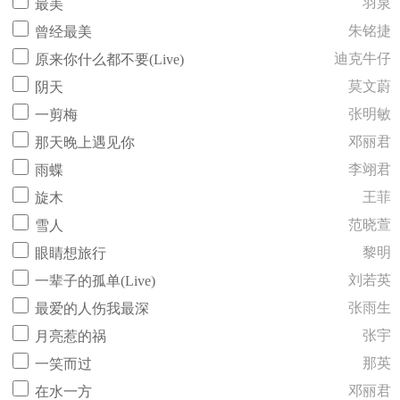
羽泉
最美
朱铭捷
曾经最美
迪克牛仔
原来你什么都不要(Live)
莫文蔚
阴天
张明敏
一剪梅
邓丽君
那天晚上遇见你
李翊君
雨蝶
王菲
旋木
范晓萱
雪人
黎明
眼睛想旅行
刘若英
一辈子的孤单(Live)
张雨生
最爱的人伤我最深
张宇
月亮惹的祸
那英
一笑而过
邓丽君
在水一方