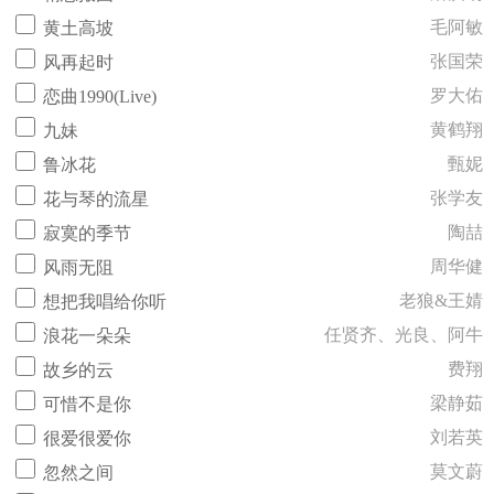
毛阿敏
黄土高坡
张国荣
风再起时
罗大佑
恋曲1990(Live)
黄鹤翔
九妹
甄妮
鲁冰花
张学友
花与琴的流星
陶喆
寂寞的季节
周华健
风雨无阻
老狼&王婧
想把我唱给你听
任贤齐、光良、阿牛
浪花一朵朵
费翔
故乡的云
梁静茹
可惜不是你
刘若英
很爱很爱你
莫文蔚
忽然之间