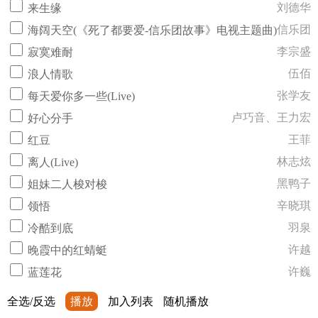
刘德华
来生缘
信乐团
海阔天空(《死了都要爱-信乐团故事》电视主题曲)
李宗盛
寂寞难耐
伍佰
浪人情歌
张学友
每天爱你多一些(Live)
卢巧音、王力宏
好心分手
王菲
红豆
林志炫
离人(Live)
黑鸭子
姐妹二人梭对梭
辛晓琪
领悟
羽泉
冷酷到底
许越
晚霞中的红蜻蜓
许巍
蓝莲花
全选/反选
播放
加入列表
随机播放