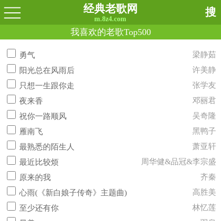
经典老歌网
搜
m.8z4.com
我喜欢的老歌Top500
梁静茹
勇气
许美静
阳光总在风雨后
张学友
只想一生跟你走
邓丽君
夜来香
吴奇隆
祝你一路顺风
黑鸭子
雁南飞
萧亚轩
最熟悉的陌生人
周华健&品冠&李宗盛
最近比较烦
齐秦
原来的我
高胜美
心雨(《新白娘子传奇》主题曲)
林忆莲
至少还有你