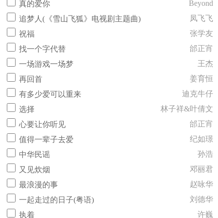
Beyond
真的爱你
凤飞飞
追梦人(《雪山飞狐》电视剧主题曲)
张学友
祝福
邰正宵
找一个字代替
王杰
一场游戏一场梦
姜育恒
再回首
迪克牛仔
有多少爱可以重来
林子祥&叶倩文
选择
邰正宵
心要让你听见
纪如璟
值得一辈子去爱
孙浩
中华民谣
邓丽君
又见炊烟
赵咏华
最浪漫的事
刘德华
一起走过的日子(粤语)
许巍
执着