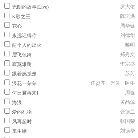
罗大佑
光阴的故事(Live)
陈奕迅
K歌之王
周华健
花心
刘德华
永远记得你
黎明
两个人的烟火
郑秀文
眉飞色舞
李宗盛
寂寞难耐
苏芮
跟着感觉走
任贤齐、光良、阿牛
浪花一朵朵
周璇
何日君再来I
黄品源
海浪
张德兰
爱的礼物
张国荣
风再起时
刘德华
来生缘