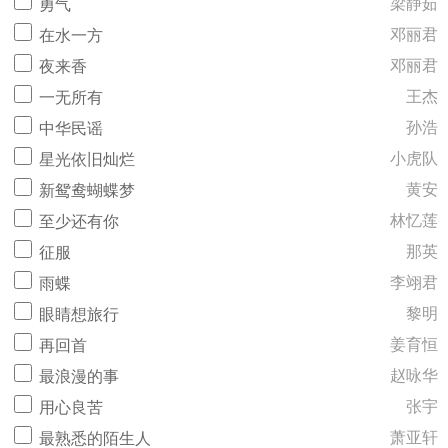
梁静茹
勇气
邓丽君
在水一方
邓丽君
夜来香
王杰
一无所有
孙浩
中华民谣
小虎队
星光依旧灿烂
黄安
新鸳鸯蝴蝶梦
林忆莲
至少还有你
那英
征服
李翊君
雨蝶
黎明
眼睛想旅行
姜育恒
再回首
赵咏华
最浪漫的事
张宇
用心良苦
萧亚轩
最熟悉的陌生人