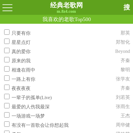
经典老歌网
搜
m.8z4.com
我喜欢的老歌Top500
那英
只要有你
郑智化
星星点灯
Beyond
真的爱你
齐秦
原来的我
黎明
相逢在雨中
张学友
一路上有你
齐秦
夜夜夜夜
刘若英
一辈子的孤单(Live)
张雨生
最爱的人伤我最深
王杰
一场游戏一场梦
周华健
有没有一首歌会让你想起我