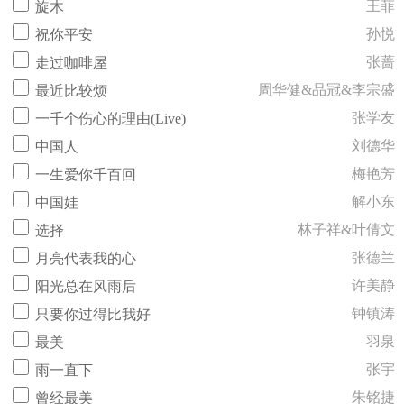
王菲
旋木
孙悦
祝你平安
张蔷
走过咖啡屋
周华健&品冠&李宗盛
最近比较烦
张学友
一千个伤心的理由(Live)
刘德华
中国人
梅艳芳
一生爱你千百回
解小东
中国娃
林子祥&叶倩文
选择
张德兰
月亮代表我的心
许美静
阳光总在风雨后
钟镇涛
只要你过得比我好
羽泉
最美
张宇
雨一直下
朱铭捷
曾经最美