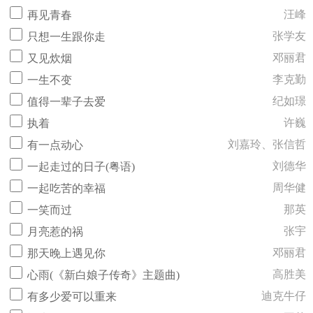
汪峰
再见青春
张学友
只想一生跟你走
邓丽君
又见炊烟
李克勤
一生不变
纪如璟
值得一辈子去爱
许巍
执着
刘嘉玲、张信哲
有一点动心
刘德华
一起走过的日子(粤语)
周华健
一起吃苦的幸福
那英
一笑而过
张宇
月亮惹的祸
邓丽君
那天晚上遇见你
高胜美
心雨(《新白娘子传奇》主题曲)
迪克牛仔
有多少爱可以重来