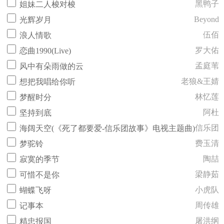
黑鸭子
姐妹二人梭对梭
Beyond
光辉岁月
伍佰
浪人情歌
罗大佑
恋曲1990(Live)
孟庭苇
风中有朵雨做的云
老狼&王婧
想把我唱给你听
林忆莲
梦醒时分
阿杜
坚持到底
信乐团
海阔天空(《死了都要爱-信乐团故事》电视主题曲)
费玉清
梦驼铃
陶喆
寂寞的季节
梁静茹
可惜不是你
小虎队
蝴蝶飞呀
周传雄
记事本
屠洪纲
精忠报国