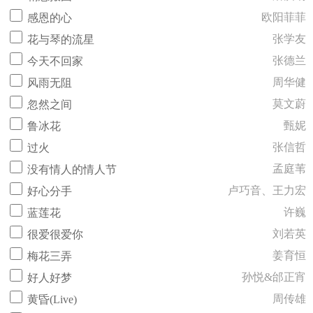
欧阳菲菲
感恩的心
张学友
花与琴的流星
张德兰
今天不回家
周华健
风雨无阻
莫文蔚
忽然之间
甄妮
鲁冰花
张信哲
过火
孟庭苇
没有情人的情人节
卢巧音、王力宏
好心分手
许巍
蓝莲花
刘若英
很爱很爱你
姜育恒
梅花三弄
孙悦&邰正宵
好人好梦
周传雄
黄昏(Live)