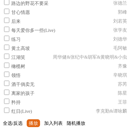
张德兰
路边的野花不要采
郭峰
甘心情愿
刘若英
后来
张学友
每天爱你多一些(Live)
刘德华
练习
毛阿敏
黄土高坡
周华健&张纪中&胡军&黄晓明&小虫
江湖笑
齐豫
橄榄树
辛晓琪
领悟
苏芮
酒干倘卖无
陈星
离家的孩子
王菲
矜持
李克勤&谭咏麟
红日(Live)
全选/反选
播放
加入列表
随机播放