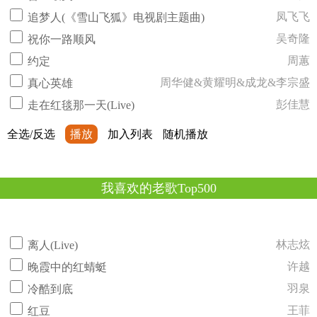
凤飞飞
追梦人(《雪山飞狐》电视剧主题曲)
吴奇隆
祝你一路顺风
周蕙
约定
周华健&黄耀明&成龙&李宗盛
真心英雄
彭佳慧
走在红毯那一天(Live)
全选/反选
播放
加入列表
随机播放
我喜欢的老歌Top500
林志炫
离人(Live)
许越
晚霞中的红蜻蜓
羽泉
冷酷到底
王菲
红豆