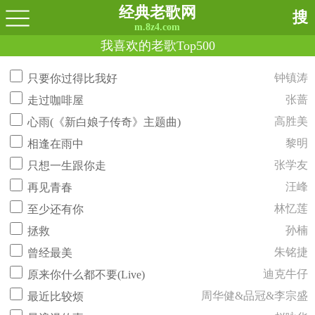
经典老歌网
搜
m.8z4.com
我喜欢的老歌Top500
钟镇涛
只要你过得比我好
张蔷
走过咖啡屋
高胜美
心雨(《新白娘子传奇》主题曲)
黎明
相逢在雨中
张学友
只想一生跟你走
汪峰
再见青春
林忆莲
至少还有你
孙楠
拯救
朱铭捷
曾经最美
迪克牛仔
原来你什么都不要(Live)
周华健&品冠&李宗盛
最近比较烦