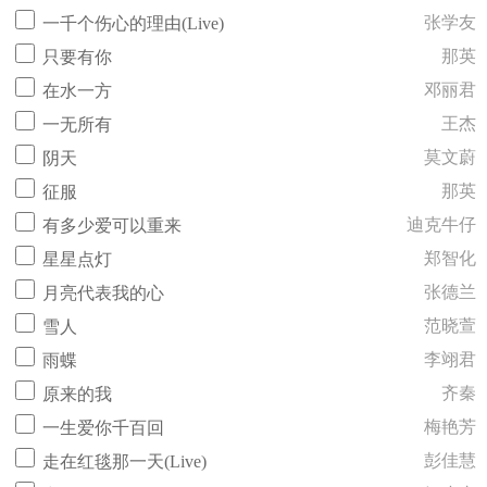
张学友
一千个伤心的理由(Live)
那英
只要有你
邓丽君
在水一方
王杰
一无所有
莫文蔚
阴天
那英
征服
迪克牛仔
有多少爱可以重来
郑智化
星星点灯
张德兰
月亮代表我的心
范晓萱
雪人
李翊君
雨蝶
齐秦
原来的我
梅艳芳
一生爱你千百回
彭佳慧
走在红毯那一天(Live)