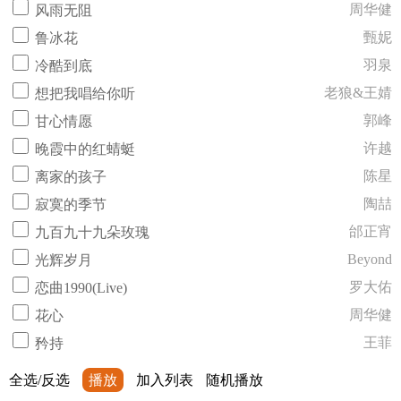
周华健
风雨无阻
甄妮
鲁冰花
羽泉
冷酷到底
老狼&王婧
想把我唱给你听
郭峰
甘心情愿
许越
晚霞中的红蜻蜓
陈星
离家的孩子
陶喆
寂寞的季节
邰正宵
九百九十九朵玫瑰
Beyond
光辉岁月
罗大佑
恋曲1990(Live)
周华健
花心
王菲
矜持
全选/反选
播放
加入列表
随机播放