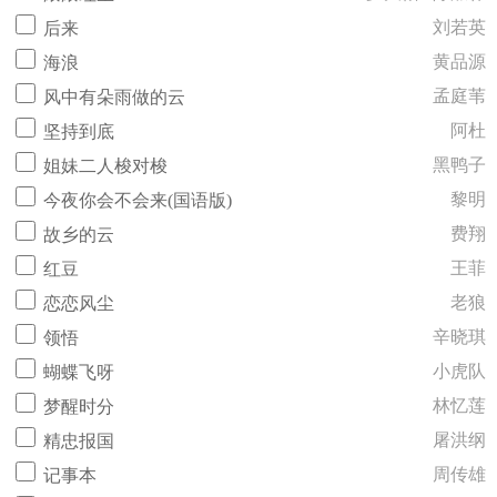
刘若英
后来
黄品源
海浪
孟庭苇
风中有朵雨做的云
阿杜
坚持到底
黑鸭子
姐妹二人梭对梭
黎明
今夜你会不会来(国语版)
费翔
故乡的云
王菲
红豆
老狼
恋恋风尘
辛晓琪
领悟
小虎队
蝴蝶飞呀
林忆莲
梦醒时分
屠洪纲
精忠报国
周传雄
记事本