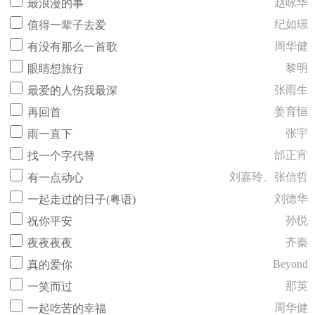
赵咏华
最浪漫的事
纪如璟
值得一辈子去爱
周华健
有没有那么一首歌
黎明
眼睛想旅行
张雨生
最爱的人伤我最深
姜育恒
再回首
张宇
雨一直下
邰正宵
找一个字代替
刘嘉玲、张信哲
有一点动心
刘德华
一起走过的日子(粤语)
孙悦
祝你平安
齐秦
夜夜夜夜
Beyond
真的爱你
那英
一笑而过
周华健
一起吃苦的幸福