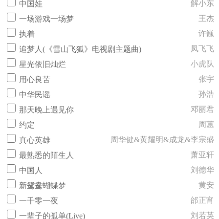
解小东
中国娃
王杰
一场游戏一场梦
许巍
执着
凤飞飞
追梦人(《雪山飞狐》电视剧主题曲)
小虎队
星光依旧灿烂
张宇
用心良苦
孙浩
中华民谣
邓丽君
那天晚上遇见你
周蕙
约定
周华健&黄耀明&成龙&李宗盛
真心英雄
萧亚轩
最熟悉的陌生人
刘德华
中国人
黄安
新鸳鸯蝴蝶梦
邰正宵
一千零一夜
刘若英
一辈子的孤单(Live)