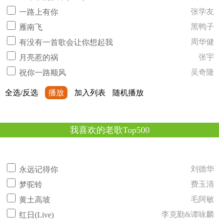
张学友
一路上有你
黑鸭子
雁南飞
周华健
有没有一首歌会让你想起我
张宇
月亮惹的祸
吴奇隆
祝你一路顺风
全选/反选
播放
加入列表
随机播放
我喜欢的老歌Top500
刘德华
永远记得你
费玉清
梦驼铃
毛阿敏
黄土高坡
李克勤&谭咏麟
红日(Live)