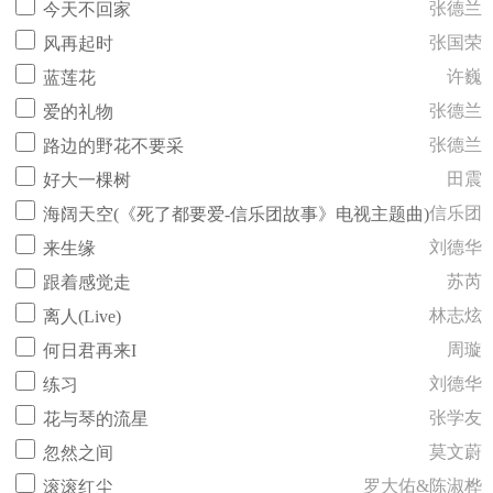
张德兰
今天不回家
张国荣
风再起时
许巍
蓝莲花
张德兰
爱的礼物
张德兰
路边的野花不要采
田震
好大一棵树
信乐团
海阔天空(《死了都要爱-信乐团故事》电视主题曲)
刘德华
来生缘
苏芮
跟着感觉走
林志炫
离人(Live)
周璇
何日君再来I
刘德华
练习
张学友
花与琴的流星
莫文蔚
忽然之间
罗大佑&陈淑桦
滚滚红尘