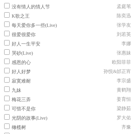
孟庭苇
没有情人的情人节
陈奕迅
K歌之王
张学友
每天爱你多一些(Live)
刘若英
很爱很爱你
李娜
好人一生平安
张惠妹
哭砂(Live)
欧阳菲菲
感恩的心
孙悦&邰正宵
好人好梦
李宗盛
寂寞难耐
黄鹤翔
九妹
姜育恒
梅花三弄
梁静茹
可惜不是你
罗大佑
光阴的故事(Live)
齐豫
橄榄树