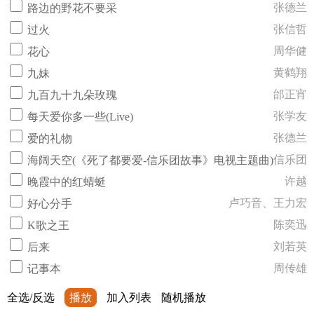
张德兰
路边的野花不要采
张信哲
过火
周华健
花心
黄鹤翔
九妹
邰正宵
九百九十九朵玫瑰
张学友
每天爱你多一些(Live)
张德兰
爱的礼物
信乐团
海阔天空(《死了都要爱-信乐团故事》电视主题曲)
许越
晚霞中的红蜻蜓
卢巧音、王力宏
好心分手
陈奕迅
K歌之王
刘若英
后来
周传雄
记事本
全选/反选
播放
加入列表
随机播放