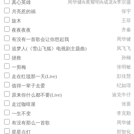
周华健&黄耀明&成龙&李宗盛
真心英雄
张宇
月亮惹的祸
王菲
旋木
齐秦
夜夜夜夜
周华健
有没有一首歌会让你想起我
凤飞飞
追梦人(《雪山飞狐》电视剧主题曲)
孙楠
拯救
张明敏
一剪梅
彭佳慧
走在红毯那一天(Live)
纪如璟
值得一辈子去爱
迪克牛仔
原来你什么都不要(Live)
张蔷
走过咖啡屋
李克勤
一生不变
周华健
有没有那么一首歌
郑智化
星星点灯