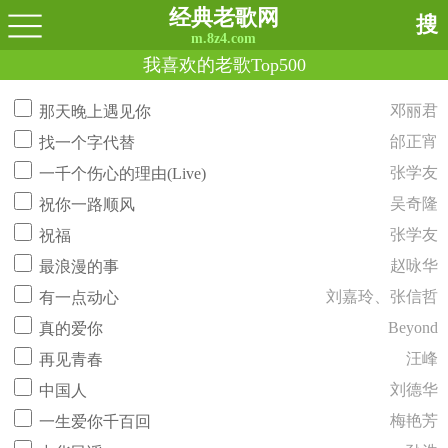
经典老歌网
搜
m.8z4.com
我喜欢的老歌Top500
邓丽君
那天晚上遇见你
邰正宵
找一个字代替
张学友
一千个伤心的理由(Live)
吴奇隆
祝你一路顺风
张学友
祝福
赵咏华
最浪漫的事
刘嘉玲、张信哲
有一点动心
Beyond
真的爱你
汪峰
再见青春
刘德华
中国人
梅艳芳
一生爱你千百回