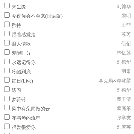
刘德华
来生缘
黎明
今夜你会不会来(国语版)
王菲
矜持
苏芮
跟着感觉走
伍佰
浪人情歌
林忆莲
梦醒时分
刘德华
永远记得你
羽泉
冷酷到底
李克勤&谭咏麟
红日(Live)
刘德华
练习
费玉清
梦驼铃
孟庭苇
风中有朵雨做的云
张学友
花与琴的流星
刘若英
很爱很爱你