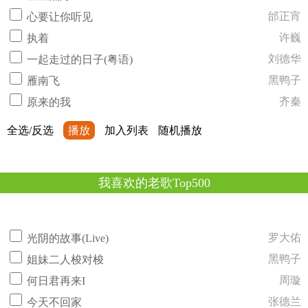
邰正宵
心要让你听见
许巍
执着
刘德华
一起走过的日子(粤语)
黑鸭子
雁南飞
齐秦
原来的我
全选/反选
播放
加入列表
随机播放
我喜欢的老歌Top500
罗大佑
光阴的故事(Live)
黑鸭子
姐妹二人梭对梭
周璇
何日君再来I
张德兰
今天不回家