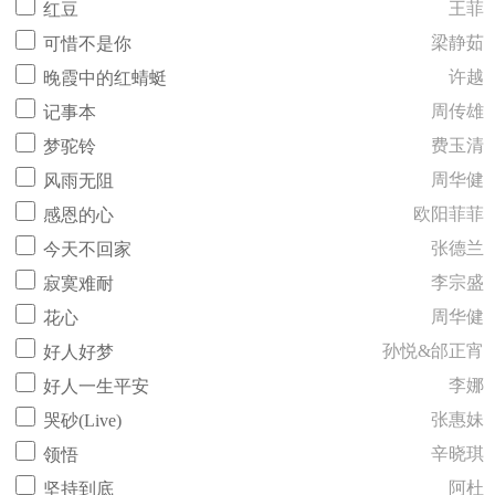
王菲
红豆
梁静茹
可惜不是你
许越
晚霞中的红蜻蜓
周传雄
记事本
费玉清
梦驼铃
周华健
风雨无阻
欧阳菲菲
感恩的心
张德兰
今天不回家
李宗盛
寂寞难耐
周华健
花心
孙悦&邰正宵
好人好梦
李娜
好人一生平安
张惠妹
哭砂(Live)
辛晓琪
领悟
阿杜
坚持到底