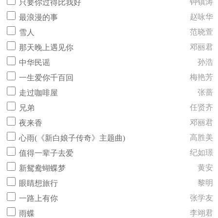
钟镇涛
只要你过得比我好
赵咏华
最浪漫的事
范晓萱
雪人
邓丽君
那天晚上遇见你
孙浩
中华民谣
梅艳芳
一生爱你千百回
张蔷
走过咖啡屋
任贤齐
兄弟
邓丽君
夜来香
高胜美
心雨(《新白娘子传奇》主题曲)
纪如璟
值得一辈子去爱
黄安
新鸳鸯蝴蝶梦
黎明
眼睛想旅行
张学友
一路上有你
李翊君
雨蝶