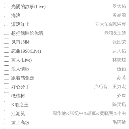
罗大佑
光阴的故事(Live)
黄品源
海浪
罗大佑&陈淑桦
滚滚红尘
老狼&王婧
想把我唱给你听
张国荣
风再起时
罗大佑
恋曲1990(Live)
林志炫
离人(Live)
伍佰
浪人情歌
苏芮
跟着感觉走
卢巧音、王力宏
好心分手
齐豫
橄榄树
陈奕迅
K歌之王
周华健&张纪中&胡军&黄晓明&小虫
江湖笑
毛阿敏
黄土高坡