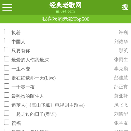
经典老歌网
搜
m.8z4.com
我喜欢的老歌Top500
许巍
执着
刘德华
中国人
那英
只要有你
张雨生
最爱的人伤我最深
李克勤
一生不变
彭佳慧
走在红毯那一天(Live)
邰正宵
一千零一夜
萧亚轩
最熟悉的陌生人
凤飞飞
追梦人(《雪山飞狐》电视剧主题曲)
刘德华
一起走过的日子(粤语)
张学友
祝福