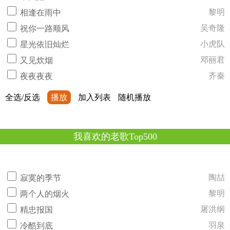
黎明
相逢在雨中
吴奇隆
祝你一路顺风
小虎队
星光依旧灿烂
邓丽君
又见炊烟
齐秦
夜夜夜夜
全选/反选
播放
加入列表
随机播放
我喜欢的老歌Top500
陶喆
寂寞的季节
黎明
两个人的烟火
屠洪纲
精忠报国
羽泉
冷酷到底