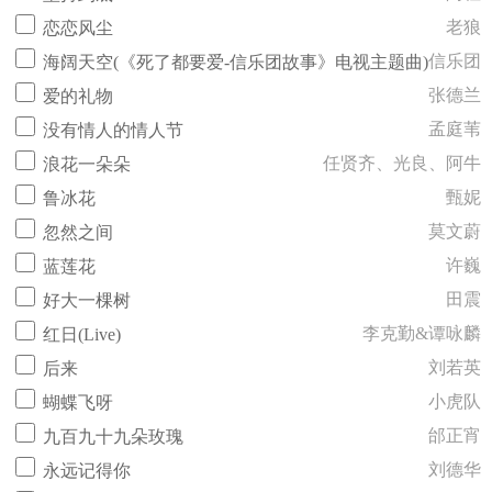
老狼
恋恋风尘
信乐团
海阔天空(《死了都要爱-信乐团故事》电视主题曲)
张德兰
爱的礼物
孟庭苇
没有情人的情人节
任贤齐、光良、阿牛
浪花一朵朵
甄妮
鲁冰花
莫文蔚
忽然之间
许巍
蓝莲花
田震
好大一棵树
李克勤&谭咏麟
红日(Live)
刘若英
后来
小虎队
蝴蝶飞呀
邰正宵
九百九十九朵玫瑰
刘德华
永远记得你