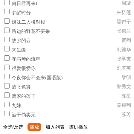
周璇
何日君再来I
林忆莲
梦醒时分
黑鸭子
姐妹二人梭对梭
张德兰
路边的野花不要采
费翔
故乡的云
刘德华
来生缘
张学友
花与琴的流星
刘若英
很爱很爱你
黎明
今夜你会不会来(国语版)
郑秀文
眉飞色舞
陈星
离家的孩子
黄鹤翔
九妹
苏芮
酒干倘卖无
全选/反选
播放
加入列表
随机播放