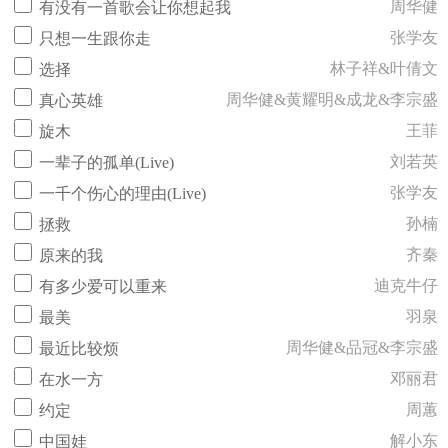
周华健
有没有一首歌会让你想起我
张学友
只想一生跟你走
林子祥&叶倩文
选择
周华健&黄耀明&成龙&李宗盛
真心英雄
王菲
旋木
刘若英
一辈子的孤单(Live)
张学友
一千个伤心的理由(Live)
孙楠
拯救
齐秦
原来的我
迪克牛仔
有多少爱可以重来
羽泉
最美
周华健&品冠&李宗盛
最近比较烦
邓丽君
在水一方
周蕙
约定
解小东
中国娃