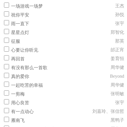
王杰
一场游戏一场梦
孙悦
祝你平安
张宇
雨一直下
郑智化
星星点灯
那英
征服
邰正宵
心要让你听见
姜育恒
再回首
周华健
有没有那么一首歌
Beyond
真的爱你
周华健
一起吃苦的幸福
张明敏
一剪梅
张宇
用心良苦
刘嘉玲、张信哲
有一点动心
黑鸭子
雁南飞