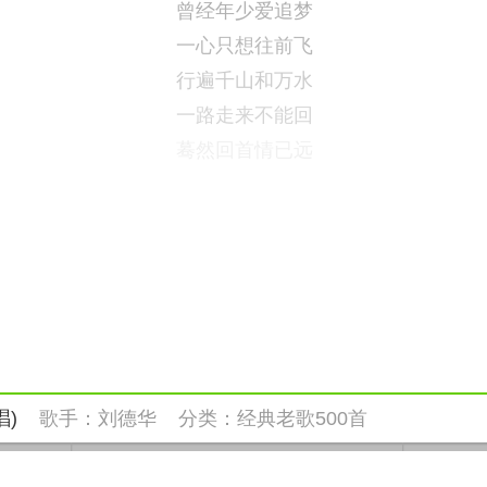
曾经年少爱追梦
一心只想往前飞
行遍千山和万水
一路走来不能回
蓦然回首情已远
唱)
歌手：
刘德华
分类：
经典老歌500首