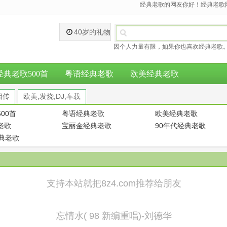
经典老歌的网友你好！经典老歌网
40岁的礼物
因个人力量有限，如果你也喜欢经典老歌。
经典老歌500首
粤语经典老歌
欧美经典老歌
相传
欧美,发烧,DJ,车载
00首
粤语经典老歌
欧美经典老歌
老歌
宝丽金经典老歌
90年代经典老歌
经典老歌
支持本站就把8z4.com推荐给朋友
忘情水( 98 新编重唱)-刘德华