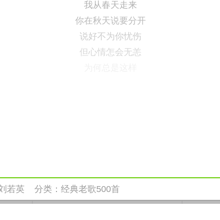
我从春天走来
你在秋天说要分开
说好不为你忧伤
但心情怎会无恙
为何总是这样
刘若英
分类：
经典老歌500首