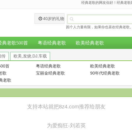
经典老歌的网友你好！经典老歌网
40岁的礼物
因个人力量有限，如果你也喜欢经典老歌。
经典老歌500首
粤语经典老歌
欧美经典老歌
相传
欧美,发烧,DJ,车载
00首
粤语经典老歌
欧美经典老歌
老歌
宝丽金经典老歌
90年代经典老歌
经典老歌
支持本站就把8z4.com推荐给朋友
为爱痴狂-刘若英