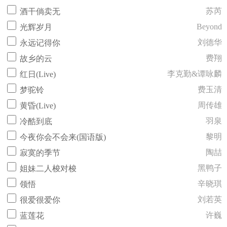
苏芮
酒干倘卖无
Beyond
光辉岁月
刘德华
永远记得你
费翔
故乡的云
李克勤&谭咏麟
红日(Live)
费玉清
梦驼铃
周传雄
黄昏(Live)
羽泉
冷酷到底
黎明
今夜你会不会来(国语版)
陶喆
寂寞的季节
黑鸭子
姐妹二人梭对梭
辛晓琪
领悟
刘若英
很爱很爱你
许巍
蓝莲花