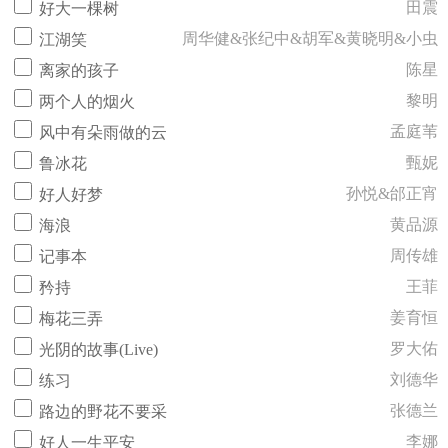
田震
好大一棵树
周华健&张纪中&胡军&黄晓明&小虫
江湖笑
陈星
离家的孩子
黎明
两个人的烟火
孟庭苇
风中有朵雨做的云
甄妮
鲁冰花
孙悦&邰正宵
好人好梦
黄品源
海浪
周传雄
记事本
王菲
矜持
姜育恒
梅花三弄
罗大佑
光阴的故事(Live)
刘德华
练习
张德兰
路边的野花不要采
李娜
好人一生平安