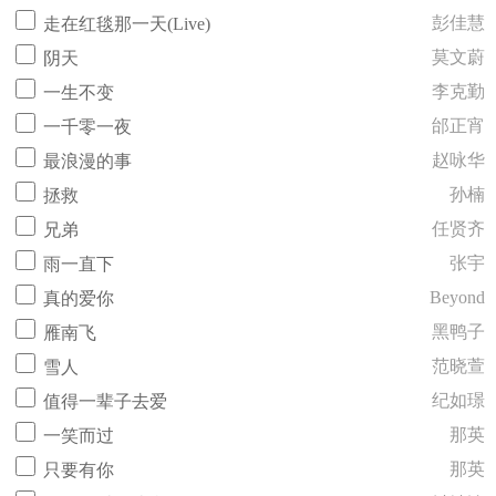
彭佳慧
走在红毯那一天(Live)
莫文蔚
阴天
李克勤
一生不变
邰正宵
一千零一夜
赵咏华
最浪漫的事
孙楠
拯救
任贤齐
兄弟
张宇
雨一直下
Beyond
真的爱你
黑鸭子
雁南飞
范晓萱
雪人
纪如璟
值得一辈子去爱
那英
一笑而过
那英
只要有你