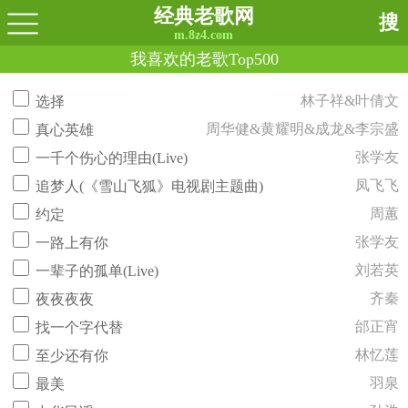
经典老歌网
搜
m.8z4.com
我喜欢的老歌Top500
林子祥&叶倩文
选择
周华健&黄耀明&成龙&李宗盛
真心英雄
张学友
一千个伤心的理由(Live)
凤飞飞
追梦人(《雪山飞狐》电视剧主题曲)
周蕙
约定
张学友
一路上有你
刘若英
一辈子的孤单(Live)
齐秦
夜夜夜夜
邰正宵
找一个字代替
林忆莲
至少还有你
羽泉
最美