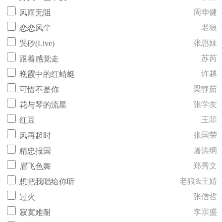
周华健
风雨无阻
老狼
恋恋风尘
张惠妹
哭砂(Live)
苏芮
跟着感觉走
许越
晚霞中的红蜻蜓
梁静茹
可惜不是你
张学友
花与琴的流星
王菲
红豆
张国荣
风再起时
屠洪纲
精忠报国
郑秀文
眉飞色舞
老狼&王婧
想把我唱给你听
张信哲
过火
李宗盛
寂寞难耐