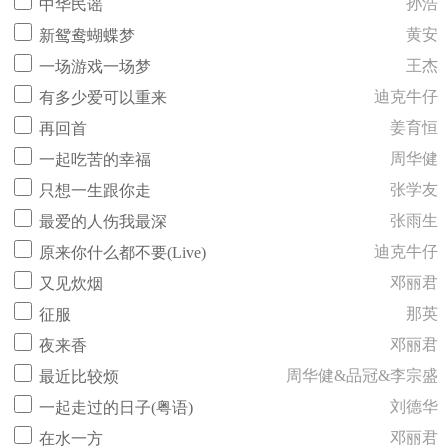
孙浩
中华民谣
黄安
新鸳鸯蝴蝶梦
王杰
一场游戏一场梦
迪克牛仔
有多少爱可以重来
姜育恒
再回首
周华健
一起吃苦的幸福
张学友
只想一生跟你走
张雨生
最爱的人伤我最深
迪克牛仔
原来你什么都不要(Live)
邓丽君
又见炊烟
那英
征服
邓丽君
夜来香
周华健&品冠&李宗盛
最近比较烦
刘德华
一起走过的日子(粤语)
邓丽君
在水一方