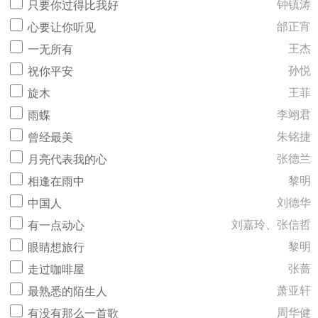
钟镇涛
只要你过得比我好
邰正宵
心要让你听见
王杰
一无所有
孙悦
祝你平安
王菲
旋木
李翊君
雨蝶
朱铭捷
曾经最美
张德兰
月亮代表我的心
黎明
相逢在雨中
刘德华
中国人
刘嘉玲、张信哲
有一点动心
黎明
眼睛想旅行
张蔷
走过咖啡屋
萧亚轩
最熟悉的陌生人
周华健
有没有那么一首歌