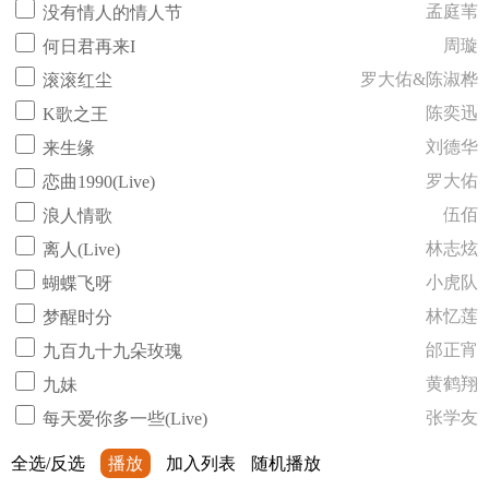
孟庭苇
没有情人的情人节
周璇
何日君再来I
罗大佑&陈淑桦
滚滚红尘
陈奕迅
K歌之王
刘德华
来生缘
罗大佑
恋曲1990(Live)
伍佰
浪人情歌
林志炫
离人(Live)
小虎队
蝴蝶飞呀
林忆莲
梦醒时分
邰正宵
九百九十九朵玫瑰
黄鹤翔
九妹
张学友
每天爱你多一些(Live)
全选/反选
播放
加入列表
随机播放