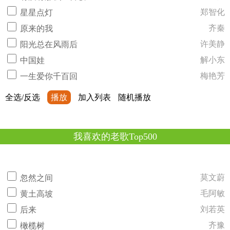
郑智化
星星点灯
齐秦
原来的我
许美静
阳光总在风雨后
解小东
中国娃
梅艳芳
一生爱你千百回
全选/反选
播放
加入列表
随机播放
我喜欢的老歌Top500
莫文蔚
忽然之间
毛阿敏
黄土高坡
刘若英
后来
齐豫
橄榄树