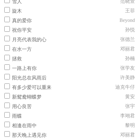
范晓萱
雪人
王菲
旋木
Beyond
真的爱你
孙悦
祝你平安
张德兰
月亮代表我的心
邓丽君
在水一方
孙楠
拯救
张学友
一路上有你
许美静
阳光总在风雨后
迪克牛仔
有多少爱可以重来
黄安
新鸳鸯蝴蝶梦
张宇
用心良苦
李翊君
雨蝶
黎明
相逢在雨中
邓丽君
那天晚上遇见你