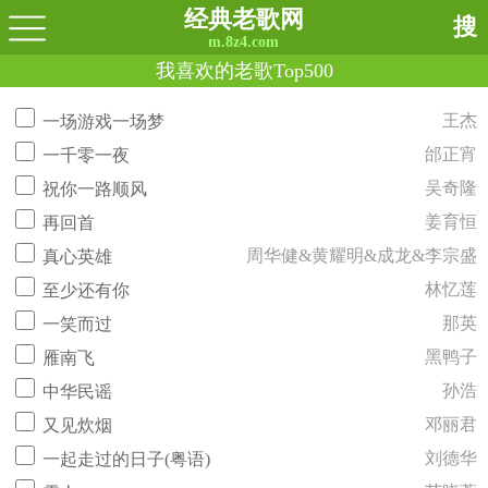
经典老歌网
搜
m.8z4.com
我喜欢的老歌Top500
王杰
一场游戏一场梦
邰正宵
一千零一夜
吴奇隆
祝你一路顺风
姜育恒
再回首
周华健&黄耀明&成龙&李宗盛
真心英雄
林忆莲
至少还有你
那英
一笑而过
黑鸭子
雁南飞
孙浩
中华民谣
邓丽君
又见炊烟
刘德华
一起走过的日子(粤语)