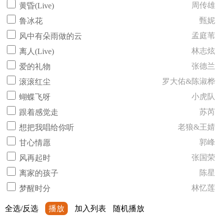
周传雄
黄昏(Live)
甄妮
鲁冰花
孟庭苇
风中有朵雨做的云
林志炫
离人(Live)
张德兰
爱的礼物
罗大佑&陈淑桦
滚滚红尘
小虎队
蝴蝶飞呀
苏芮
跟着感觉走
老狼&王婧
想把我唱给你听
郭峰
甘心情愿
张国荣
风再起时
陈星
离家的孩子
林忆莲
梦醒时分
全选/反选
播放
加入列表
随机播放