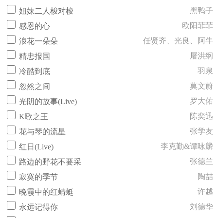
黑鸭子
姐妹二人梭对梭
欧阳菲菲
感恩的心
任贤齐、光良、阿牛
浪花一朵朵
屠洪纲
精忠报国
羽泉
冷酷到底
莫文蔚
忽然之间
罗大佑
光阴的故事(Live)
陈奕迅
K歌之王
张学友
花与琴的流星
李克勤&谭咏麟
红日(Live)
张德兰
路边的野花不要采
陶喆
寂寞的季节
许越
晚霞中的红蜻蜓
刘德华
永远记得你