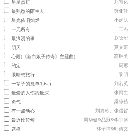
郑智化
星星点灯
萧亚轩
最熟悉的陌生人
小虎队
星光依旧灿烂
王杰
一无所有
赵咏华
最浪漫的事
莫文蔚
阴天
高胜美
心雨(《新白娘子传奇》主题曲)
周蕙
约定
黎明
眼睛想旅行
刘若英
一辈子的孤单(Live)
张雨生
最爱的人伤我最深
梁静茹
勇气
刘嘉玲、张信哲
有一点动心
周华健&品冠&李宗盛
最近比较烦
林子祥&叶倩文
选择