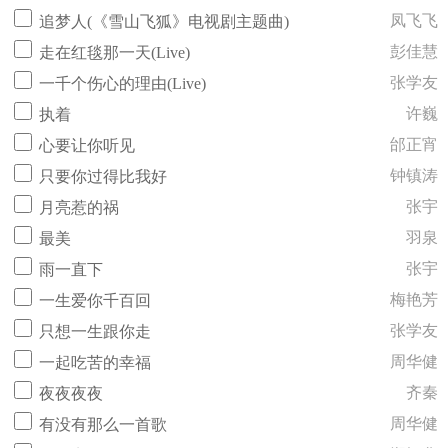
凤飞飞
追梦人(《雪山飞狐》电视剧主题曲)
彭佳慧
走在红毯那一天(Live)
张学友
一千个伤心的理由(Live)
许巍
执着
邰正宵
心要让你听见
钟镇涛
只要你过得比我好
张宇
月亮惹的祸
羽泉
最美
张宇
雨一直下
梅艳芳
一生爱你千百回
张学友
只想一生跟你走
周华健
一起吃苦的幸福
齐秦
夜夜夜夜
周华健
有没有那么一首歌