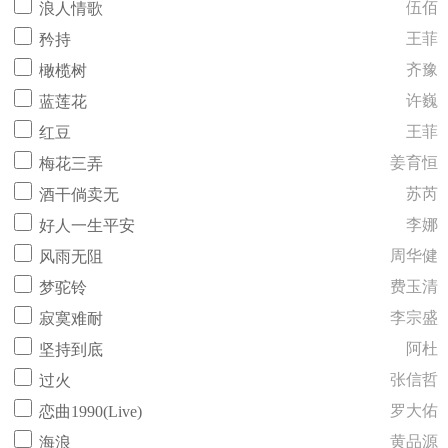
伍佰
浪人情歌
王菲
矜持
齐豫
橄榄树
许巍
蓝莲花
王菲
红豆
姜育恒
梅花三弄
苏芮
酒干倘卖无
李娜
好人一生平安
周华健
风雨无阻
费玉清
梦驼铃
李宗盛
寂寞难耐
阿杜
坚持到底
张信哲
过火
罗大佑
恋曲1990(Live)
黄品源
海浪