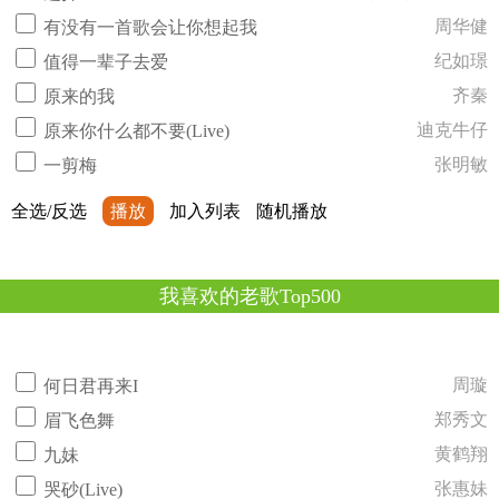
周华健
有没有一首歌会让你想起我
纪如璟
值得一辈子去爱
齐秦
原来的我
迪克牛仔
原来你什么都不要(Live)
张明敏
一剪梅
全选/反选
播放
加入列表
随机播放
我喜欢的老歌Top500
周璇
何日君再来I
郑秀文
眉飞色舞
黄鹤翔
九妹
张惠妹
哭砂(Live)