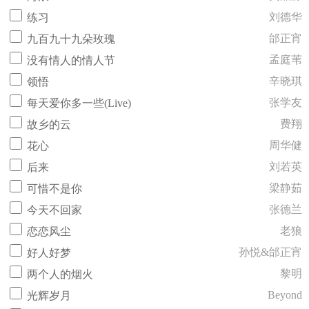
刘德华
练习
邰正宵
九百九十九朵玫瑰
孟庭苇
没有情人的情人节
辛晓琪
领悟
张学友
每天爱你多一些(Live)
费翔
故乡的云
周华健
花心
刘若英
后来
梁静茹
可惜不是你
张德兰
今天不回家
老狼
恋恋风尘
孙悦&邰正宵
好人好梦
黎明
两个人的烟火
Beyond
光辉岁月