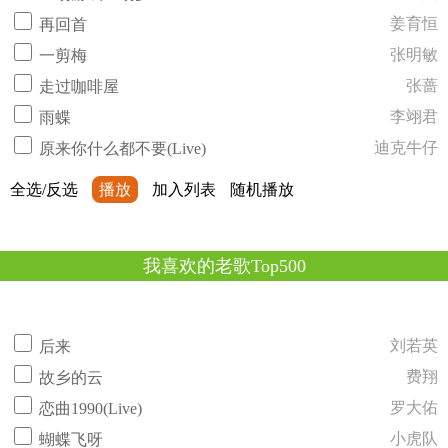
姜育恒
再回首
张明敏
一剪梅
张蔷
走过咖啡屋
李翊君
雨蝶
迪克牛仔
原来你什么都不要(Live)
全选/反选
播放
加入列表
随机播放
我喜欢的老歌Top500
刘若英
后来
费翔
故乡的云
罗大佑
恋曲1990(Live)
小虎队
蝴蝶飞呀