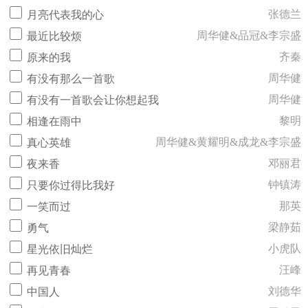
张德兰
月亮代表我的心
周华健&品冠&李宗盛
最近比较烦
齐秦
原来的我
周华健
有没有那么一首歌
周华健
有没有一首歌会让你想起我
黎明
相逢在雨中
周华健&黄耀明&成龙&李宗盛
真心英雄
邓丽君
夜来香
钟镇涛
只要你过得比我好
那英
一笑而过
梁静茹
勇气
小虎队
星光依旧灿烂
汪峰
再见青春
刘德华
中国人