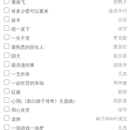
黑鸭子
雁南飞
迪克牛仔
有多少爱可以重来
王菲
旋木
张宇
雨一直下
李克勤
一生不变
萧亚轩
最熟悉的陌生人
莫文蔚
阴天
赵咏华
最浪漫的事
王杰
一无所有
周华健
一起吃苦的幸福
那英
征服
高胜美
心雨(《新白娘子传奇》主题曲)
张宇
用心良苦
林子祥&叶倩文
选择
王杰
一场游戏一场梦