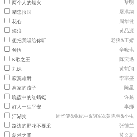
黎明
两个人的烟火
屠洪纲
精忠报国
周华健
花心
黄品源
海浪
老狼&王婧
想把我唱给你听
辛晓琪
领悟
陈奕迅
K歌之王
黄鹤翔
九妹
李宗盛
寂寞难耐
陈星
离家的孩子
许越
晚霞中的红蜻蜓
李娜
好人一生平安
周华健&张纪中&胡军&黄晓明&小虫
江湖笑
张德兰
路边的野花不要采
莫文蔚
忽然之间