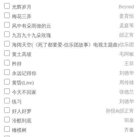
Beyond
光辉岁月
姜育恒
梅花三弄
孟庭苇
风中有朵雨做的云
邰正宵
九百九十九朵玫瑰
信乐团
海阔天空(《死了都要爱-信乐团故事》电视主题曲)
毛阿敏
黄土高坡
王菲
矜持
刘德华
永远记得你
周传雄
黄昏(Live)
张德兰
今天不回家
刘德华
练习
孙悦&邰正宵
好人好梦
羽泉
冷酷到底
齐豫
橄榄树