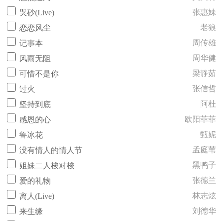
张惠妹
哭砂(Live)
老狼
恋恋风尘
周传雄
记事本
周华健
风雨无阻
梁静茹
可惜不是你
张信哲
过火
阿杜
坚持到底
欧阳菲菲
感恩的心
甄妮
鲁冰花
孟庭苇
没有情人的情人节
黑鸭子
姐妹二人梭对梭
张德兰
爱的礼物
林志炫
离人(Live)
刘德华
来生缘