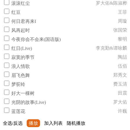
罗大佑&陈淑桦
滚滚红尘
王菲
红豆
周璇
何日君再来I
张国荣
风再起时
黎明
今夜你会不会来(国语版)
李克勤&谭咏麟
红日(Live)
陶喆
寂寞的季节
伍佰
浪人情歌
郑秀文
眉飞色舞
费玉清
梦驼铃
田震
好大一棵树
罗大佑
光阴的故事(Live)
许巍
蓝莲花
全选/反选
播放
加入列表
随机播放