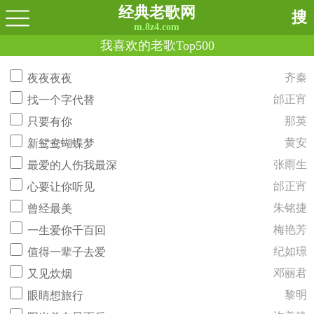
经典老歌网
搜
m.8z4.com
我喜欢的老歌Top500
齐秦
夜夜夜夜
邰正宵
找一个字代替
那英
只要有你
黄安
新鸳鸯蝴蝶梦
张雨生
最爱的人伤我最深
邰正宵
心要让你听见
朱铭捷
曾经最美
梅艳芳
一生爱你千百回
纪如璟
值得一辈子去爱
邓丽君
又见炊烟
黎明
眼睛想旅行