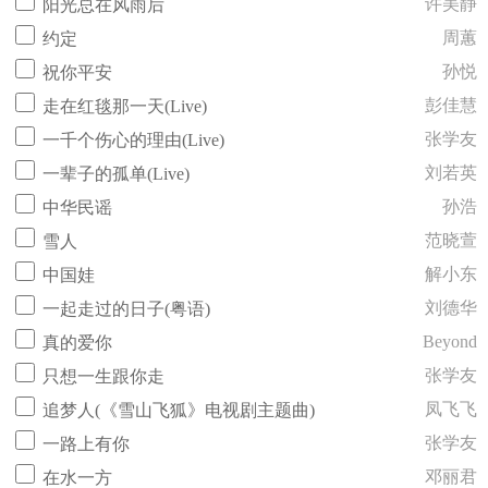
许美静
阳光总在风雨后
周蕙
约定
孙悦
祝你平安
彭佳慧
走在红毯那一天(Live)
张学友
一千个伤心的理由(Live)
刘若英
一辈子的孤单(Live)
孙浩
中华民谣
范晓萱
雪人
解小东
中国娃
刘德华
一起走过的日子(粤语)
Beyond
真的爱你
张学友
只想一生跟你走
凤飞飞
追梦人(《雪山飞狐》电视剧主题曲)
张学友
一路上有你
邓丽君
在水一方