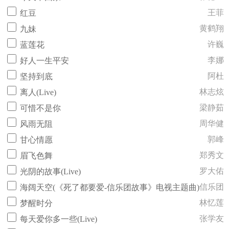
王菲
红豆
黄鹤翔
九妹
许巍
蓝莲花
李娜
好人一生平安
阿杜
坚持到底
林志炫
离人(Live)
梁静茹
可惜不是你
周华健
风雨无阻
郭峰
甘心情愿
郑秀文
眉飞色舞
罗大佑
光阴的故事(Live)
信乐团
海阔天空(《死了都要爱-信乐团故事》电视主题曲)
林忆莲
梦醒时分
张学友
每天爱你多一些(Live)