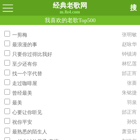
经典老歌网
搜
m.8z4.com
我喜欢的老歌Top500
张明敏
一剪梅
赵咏华
最浪漫的事
钟镇涛
只要你过得比我好
林忆莲
至少还有你
邰正宵
找一个字代替
张蔷
走过咖啡屋
朱铭捷
曾经最美
羽泉
最美
邰正宵
心要让你听见
孙悦
祝你平安
萧亚轩
最熟悉的陌生人