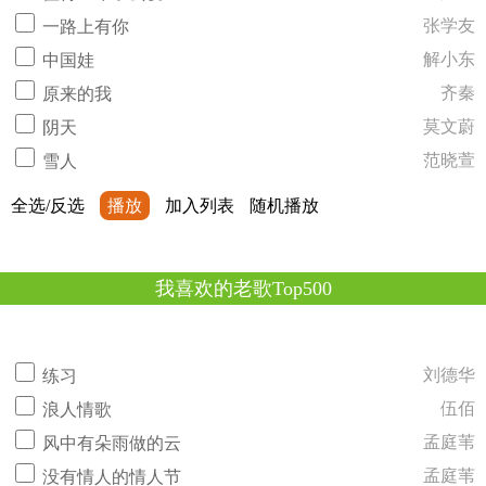
张学友
一路上有你
解小东
中国娃
齐秦
原来的我
莫文蔚
阴天
范晓萱
雪人
全选/反选
播放
加入列表
随机播放
我喜欢的老歌Top500
刘德华
练习
伍佰
浪人情歌
孟庭苇
风中有朵雨做的云
孟庭苇
没有情人的情人节