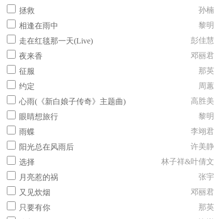
孙楠
拯救
黎明
相逢在雨中
彭佳慧
走在红毯那一天(Live)
邓丽君
夜来香
那英
征服
周蕙
约定
高胜美
心雨(《新白娘子传奇》主题曲)
黎明
眼睛想旅行
李翊君
雨蝶
许美静
阳光总在风雨后
林子祥&叶倩文
选择
张宇
月亮惹的祸
邓丽君
又见炊烟
那英
只要有你