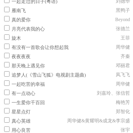
刘德华
一起走过的日子(粤语)
黑鸭子
雁南飞
Beyond
真的爱你
张德兰
月亮代表我的心
王菲
旋木
周华健
有没有一首歌会让你想起我
齐秦
夜夜夜夜
邓丽君
那天晚上遇见你
凤飞飞
追梦人(《雪山飞狐》电视剧主题曲)
周华健
一起吃苦的幸福
刘嘉玲、张信哲
有一点动心
梅艳芳
一生爱你千百回
郑智化
星星点灯
周华健&黄耀明&成龙&李宗盛
真心英雄
张宇
用心良苦