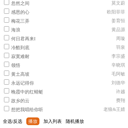
莫文蔚
忽然之间
欧阳菲菲
感恩的心
姜育恒
梅花三弄
黄品源
海浪
周璇
何日君再来I
羽泉
冷酷到底
李宗盛
寂寞难耐
辛晓琪
领悟
毛阿敏
黄土高坡
刘德华
永远记得你
许越
晚霞中的红蜻蜓
费翔
故乡的云
老狼&王婧
想把我唱给你听
全选/反选
播放
加入列表
随机播放