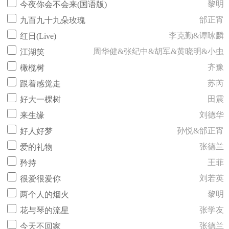
黎明
今夜你会不会来(国语版)
邰正宵
九百九十九朵玫瑰
李克勤&谭咏麟
红日(Live)
周华健&张纪中&胡军&黄晓明&小虫
江湖笑
齐豫
橄榄树
苏芮
跟着感觉走
田震
好大一棵树
刘德华
来生缘
孙悦&邰正宵
好人好梦
张德兰
爱的礼物
王菲
矜持
刘若英
很爱很爱你
黎明
两个人的烟火
张学友
花与琴的流星
张德兰
今天不回家