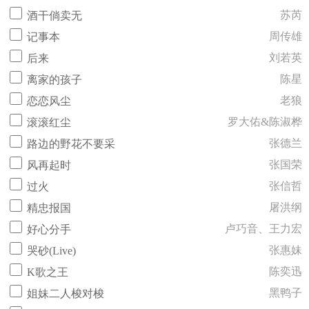
苏芮
酒干倘卖无
周传雄
记事本
刘若英
后来
陈星
离家的孩子
老狼
恋恋风尘
罗大佑&陈淑桦
滚滚红尘
张德兰
路边的野花不要采
张国荣
风再起时
张信哲
过火
屠洪纲
精忠报国
卢巧音、王力宏
好心分手
张惠妹
哭砂(Live)
陈奕迅
K歌之王
黑鸭子
姐妹二人梭对梭