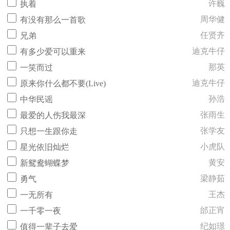
许巍
执着
周华健
有没有那么一首歌
任贤齐
兄弟
迪克牛仔
有多少爱可以重来
那英
一笑而过
迪克牛仔
原来你什么都不要(Live)
孙浩
中华民谣
张雨生
最爱的人伤我最深
张学友
只想一生跟你走
小虎队
星光依旧灿烂
黄安
新鸳鸯蝴蝶梦
梁静茹
勇气
王杰
一无所有
邰正宵
一千零一夜
纪如璟
值得一辈子去爱