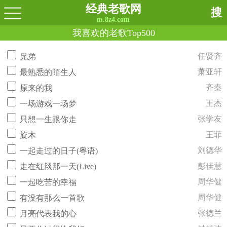
经典老歌网
搜
m.8z4.com
我喜欢的老歌Top500
任贤齐
兄弟
萧亚轩
最熟悉的陌生人
齐秦
原来的我
王杰
一场游戏一场梦
张学友
只想一生跟你走
王菲
旋木
刘德华
一起走过的日子(粤语)
彭佳慧
走在红毯那一天(Live)
周华健
一起吃苦的幸福
周华健
有没有那么一首歌
张德兰
月亮代表我的心