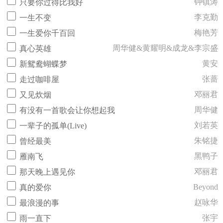
钟镇涛
只要你过得比我好
李克勤
一生不变
梅艳芳
一生爱你千百回
周华健&黄耀明&成龙&李宗盛
真心英雄
黄安
新鸳鸯蝴蝶梦
张蔷
走过咖啡屋
邓丽君
又见炊烟
周华健
有没有一首歌会让你想起我
刘若英
一辈子的孤单(Live)
朱铭捷
曾经最美
黑鸭子
雁南飞
邓丽君
那天晚上遇见你
Beyond
真的爱你
赵咏华
最浪漫的事
张宇
雨一直下