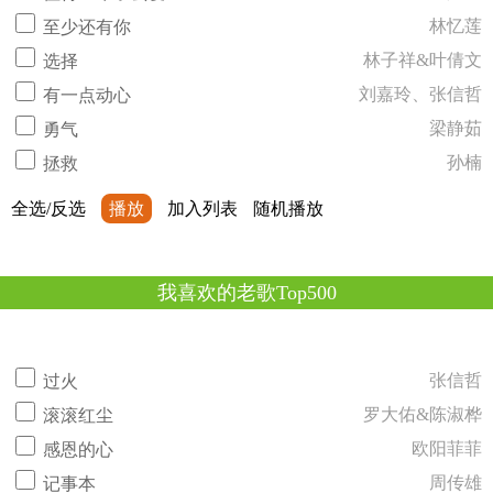
林忆莲
至少还有你
林子祥&叶倩文
选择
刘嘉玲、张信哲
有一点动心
梁静茹
勇气
孙楠
拯救
全选/反选
播放
加入列表
随机播放
我喜欢的老歌Top500
张信哲
过火
罗大佑&陈淑桦
滚滚红尘
欧阳菲菲
感恩的心
周传雄
记事本