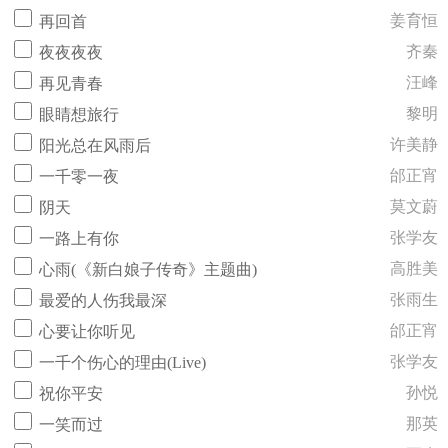
姜育恒
再回首
齐秦
夜夜夜夜
汪峰
再见青春
黎明
眼睛想旅行
许美静
阳光总在风雨后
邰正宵
一千零一夜
莫文蔚
阴天
张学友
一路上有你
高胜美
心雨(《新白娘子传奇》主题曲)
张雨生
最爱的人伤我最深
邰正宵
心要让你听见
张学友
一千个伤心的理由(Live)
孙悦
祝你平安
那英
一笑而过