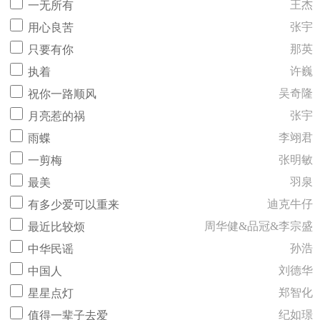
王杰
一无所有
张宇
用心良苦
那英
只要有你
许巍
执着
吴奇隆
祝你一路顺风
张宇
月亮惹的祸
李翊君
雨蝶
张明敏
一剪梅
羽泉
最美
迪克牛仔
有多少爱可以重来
周华健&品冠&李宗盛
最近比较烦
孙浩
中华民谣
刘德华
中国人
郑智化
星星点灯
纪如璟
值得一辈子去爱