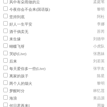
孟庭苇
风中有朵雨做的云
黎明
今夜你会不会来(国语版)
阿杜
坚持到底
李娜
好人一生平安
苏芮
酒干倘卖无
刘德华
来生缘
小虎队
蝴蝶飞呀
张惠妹
哭砂(Live)
刘若英
后来
张学友
每天爱你多一些(Live)
陈星
离家的孩子
黎明
两个人的烟火
林忆莲
梦醒时分
黄品源
海浪
周璇
何日君再来I