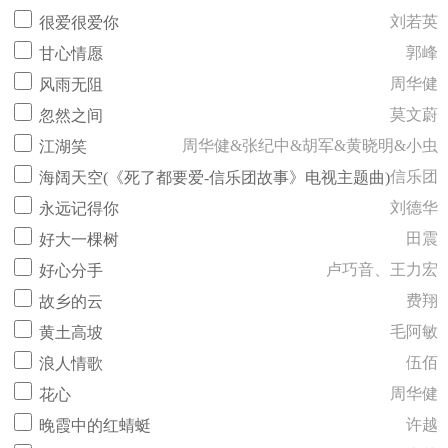
刘若英
很爱很爱你
郭峰
甘心情愿
周华健
风雨无阻
莫文蔚
忽然之间
周华健&张纪中&胡军&黄晓明&小虫
江湖笑
信乐团
海阔天空(《死了都要爱-信乐团故事》电视主题曲)
刘德华
永远记得你
田震
好大一棵树
卢巧音、王力宏
好心分手
费翔
故乡的云
毛阿敏
黄土高坡
伍佰
浪人情歌
周华健
花心
许越
晚霞中的红蜻蜓