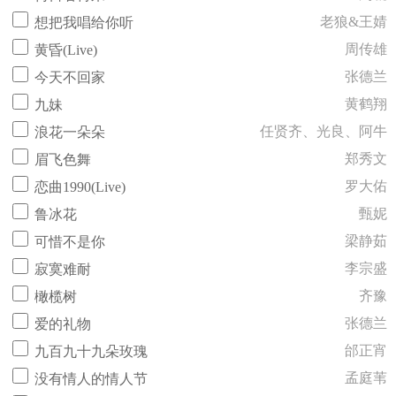
老狼&王婧
想把我唱给你听
周传雄
黄昏(Live)
张德兰
今天不回家
黄鹤翔
九妹
任贤齐、光良、阿牛
浪花一朵朵
郑秀文
眉飞色舞
罗大佑
恋曲1990(Live)
甄妮
鲁冰花
梁静茹
可惜不是你
李宗盛
寂寞难耐
齐豫
橄榄树
张德兰
爱的礼物
邰正宵
九百九十九朵玫瑰
孟庭苇
没有情人的情人节