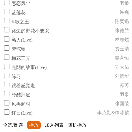
老狼
恋恋风尘
许巍
蓝莲花
陈奕迅
K歌之王
张德兰
路边的野花不要采
林志炫
离人(Live)
费玉清
梦驼铃
姜育恒
梅花三弄
罗大佑
光阴的故事(Live)
刘德华
练习
苏芮
跟着感觉走
羽泉
冷酷到底
张国荣
风再起时
李克勤&谭咏麟
红日(Live)
全选/反选
播放
加入列表
随机播放