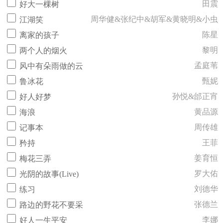
田震
好大一棵树
周华健&张纪中&胡军&黄晓明&小虫
江湖笑
陈星
离家的孩子
黎明
两个人的烟火
孟庭苇
风中有朵雨做的云
甄妮
鲁冰花
孙悦&邰正宵
好人好梦
黄品源
海浪
周传雄
记事本
王菲
矜持
姜育恒
梅花三弄
罗大佑
光阴的故事(Live)
刘德华
练习
张德兰
路边的野花不要采
李娜
好人一生平安