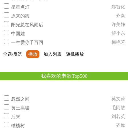
郑智化
星星点灯
齐秦
原来的我
许美静
阳光总在风雨后
解小东
中国娃
梅艳芳
一生爱你千百回
全选/反选
播放
加入列表
随机播放
我喜欢的老歌Top500
莫文蔚
忽然之间
毛阿敏
黄土高坡
刘若英
后来
齐豫
橄榄树