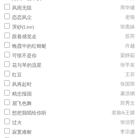
周华健
风雨无阻
老狼
恋恋风尘
张惠妹
哭砂(Live)
苏芮
跟着感觉走
许越
晚霞中的红蜻蜓
梁静茹
可惜不是你
张学友
花与琴的流星
王菲
红豆
张国荣
风再起时
屠洪纲
精忠报国
郑秀文
眉飞色舞
老狼&王婧
想把我唱给你听
张信哲
过火
李宗盛
寂寞难耐