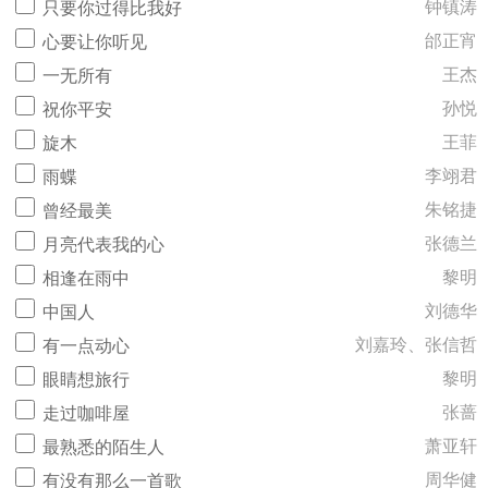
钟镇涛
只要你过得比我好
邰正宵
心要让你听见
王杰
一无所有
孙悦
祝你平安
王菲
旋木
李翊君
雨蝶
朱铭捷
曾经最美
张德兰
月亮代表我的心
黎明
相逢在雨中
刘德华
中国人
刘嘉玲、张信哲
有一点动心
黎明
眼睛想旅行
张蔷
走过咖啡屋
萧亚轩
最熟悉的陌生人
周华健
有没有那么一首歌