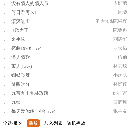
孟庭苇
没有情人的情人节
周璇
何日君再来I
罗大佑&陈淑桦
滚滚红尘
陈奕迅
K歌之王
刘德华
来生缘
罗大佑
恋曲1990(Live)
伍佰
浪人情歌
林志炫
离人(Live)
小虎队
蝴蝶飞呀
林忆莲
梦醒时分
邰正宵
九百九十九朵玫瑰
黄鹤翔
九妹
张学友
每天爱你多一些(Live)
全选/反选
播放
加入列表
随机播放