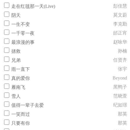
彭佳慧
走在红毯那一天(Live)
莫文蔚
阴天
李克勤
一生不变
邰正宵
一千零一夜
赵咏华
最浪漫的事
孙楠
拯救
任贤齐
兄弟
张宇
雨一直下
Beyond
真的爱你
黑鸭子
雁南飞
范晓萱
雪人
纪如璟
值得一辈子去爱
那英
一笑而过
那英
只要有你