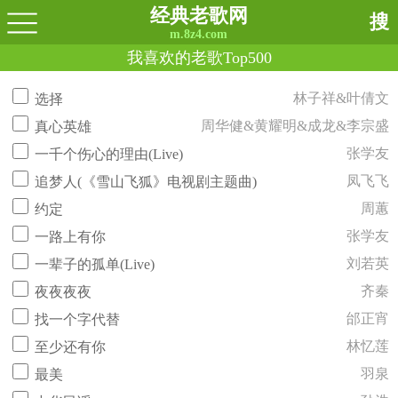
经典老歌网
搜
m.8z4.com
我喜欢的老歌Top500
林子祥&叶倩文
选择
周华健&黄耀明&成龙&李宗盛
真心英雄
张学友
一千个伤心的理由(Live)
凤飞飞
追梦人(《雪山飞狐》电视剧主题曲)
周蕙
约定
张学友
一路上有你
刘若英
一辈子的孤单(Live)
齐秦
夜夜夜夜
邰正宵
找一个字代替
林忆莲
至少还有你
羽泉
最美