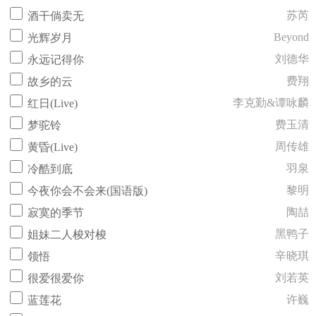
苏芮
酒干倘卖无
Beyond
光辉岁月
刘德华
永远记得你
费翔
故乡的云
李克勤&谭咏麟
红日(Live)
费玉清
梦驼铃
周传雄
黄昏(Live)
羽泉
冷酷到底
黎明
今夜你会不会来(国语版)
陶喆
寂寞的季节
黑鸭子
姐妹二人梭对梭
辛晓琪
领悟
刘若英
很爱很爱你
许巍
蓝莲花