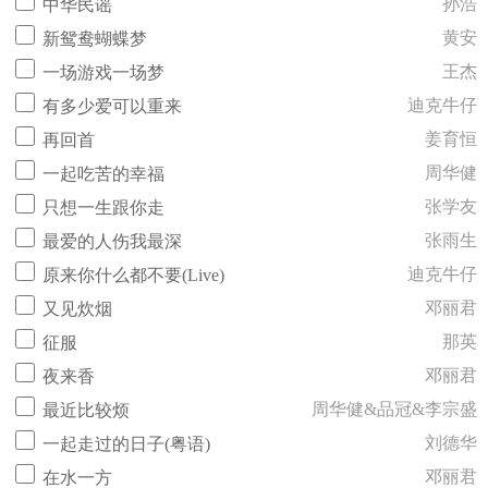
孙浩
中华民谣
黄安
新鸳鸯蝴蝶梦
王杰
一场游戏一场梦
迪克牛仔
有多少爱可以重来
姜育恒
再回首
周华健
一起吃苦的幸福
张学友
只想一生跟你走
张雨生
最爱的人伤我最深
迪克牛仔
原来你什么都不要(Live)
邓丽君
又见炊烟
那英
征服
邓丽君
夜来香
周华健&品冠&李宗盛
最近比较烦
刘德华
一起走过的日子(粤语)
邓丽君
在水一方