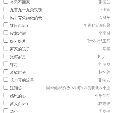
张德兰
今天不回家
邰正宵
九百九十九朵玫瑰
孟庭苇
风中有朵雨做的云
李克勤&谭咏麟
红日(Live)
李宗盛
寂寞难耐
孙悦&邰正宵
好人好梦
陈星
离家的孩子
Beyond
光辉岁月
刘德华
练习
林忆莲
梦醒时分
张学友
花与琴的流星
周华健&张纪中&胡军&黄晓明&小虫
江湖笑
欧阳菲菲
感恩的心
林志炫
离人(Live)
周华健
花心