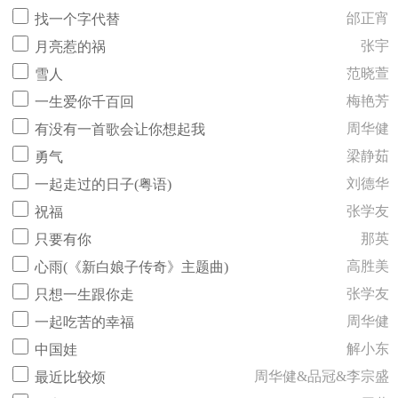
邰正宵
找一个字代替
张宇
月亮惹的祸
范晓萱
雪人
梅艳芳
一生爱你千百回
周华健
有没有一首歌会让你想起我
梁静茹
勇气
刘德华
一起走过的日子(粤语)
张学友
祝福
那英
只要有你
高胜美
心雨(《新白娘子传奇》主题曲)
张学友
只想一生跟你走
周华健
一起吃苦的幸福
解小东
中国娃
周华健&品冠&李宗盛
最近比较烦