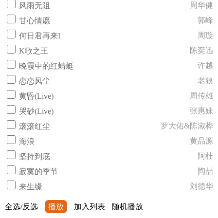
周华健
风雨无阻
郭峰
甘心情愿
周璇
何日君再来I
陈奕迅
K歌之王
许越
晚霞中的红蜻蜓
老狼
恋恋风尘
周传雄
黄昏(Live)
张惠妹
哭砂(Live)
罗大佑&陈淑桦
滚滚红尘
黄品源
海浪
阿杜
坚持到底
陶喆
寂寞的季节
刘德华
来生缘
全选/反选
播放
加入列表
随机播放