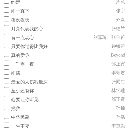
周蕙
约定
张宇
雨一直下
齐秦
夜夜夜夜
张德兰
月亮代表我的心
刘嘉玲、张信哲
有一点动心
钟镇涛
只要你过得比我好
Beyond
真的爱你
邰正宵
一千零一夜
李翊君
雨蝶
张雨生
最爱的人伤我最深
林忆莲
至少还有你
邰正宵
心要让你听见
孙楠
拯救
孙浩
中华民谣
李克勤
一生不变