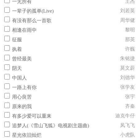
王杰
一无所有
刘若英
一辈子的孤单(Live)
周华健
有没有那么一首歌
黎明
相逢在雨中
那英
征服
许巍
执着
朱铭捷
曾经最美
莫文蔚
阴天
刘德华
中国人
张学友
一路上有你
张宇
用心良苦
齐秦
原来的我
迪克牛仔
有多少爱可以重来
凤飞飞
追梦人(《雪山飞狐》电视剧主题曲)
小虎队
星光依旧灿烂