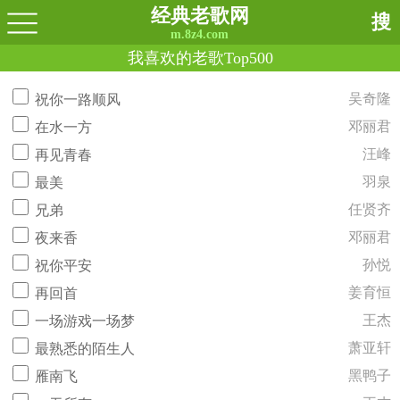
经典老歌网
搜
m.8z4.com
我喜欢的老歌Top500
吴奇隆
祝你一路顺风
邓丽君
在水一方
汪峰
再见青春
羽泉
最美
任贤齐
兄弟
邓丽君
夜来香
孙悦
祝你平安
姜育恒
再回首
王杰
一场游戏一场梦
萧亚轩
最熟悉的陌生人
黑鸭子
雁南飞