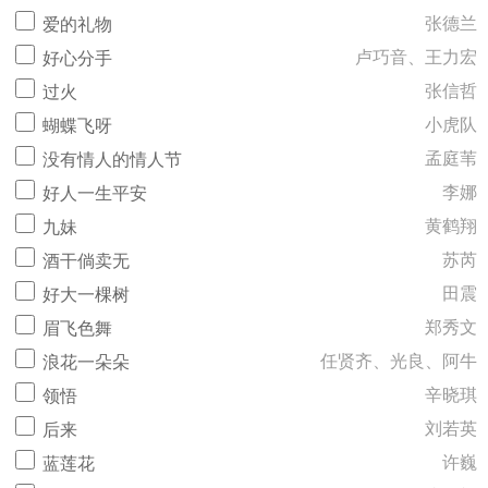
张德兰
爱的礼物
卢巧音、王力宏
好心分手
张信哲
过火
小虎队
蝴蝶飞呀
孟庭苇
没有情人的情人节
李娜
好人一生平安
黄鹤翔
九妹
苏芮
酒干倘卖无
田震
好大一棵树
郑秀文
眉飞色舞
任贤齐、光良、阿牛
浪花一朵朵
辛晓琪
领悟
刘若英
后来
许巍
蓝莲花