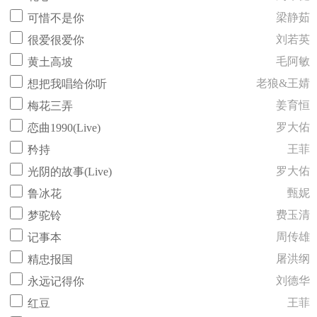
梁静茹
可惜不是你
刘若英
很爱很爱你
毛阿敏
黄土高坡
老狼&王婧
想把我唱给你听
姜育恒
梅花三弄
罗大佑
恋曲1990(Live)
王菲
矜持
罗大佑
光阴的故事(Live)
甄妮
鲁冰花
费玉清
梦驼铃
周传雄
记事本
屠洪纲
精忠报国
刘德华
永远记得你
王菲
红豆