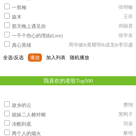
张明敏
一剪梅
王菲
旋木
邓丽君
那天晚上遇见你
张学友
一千个伤心的理由(Live)
周华健&黄耀明&成龙&李宗盛
真心英雄
全选/反选
播放
加入列表
随机播放
我喜欢的老歌Top500
费翔
故乡的云
黑鸭子
姐妹二人梭对梭
羽泉
冷酷到底
黎明
两个人的烟火