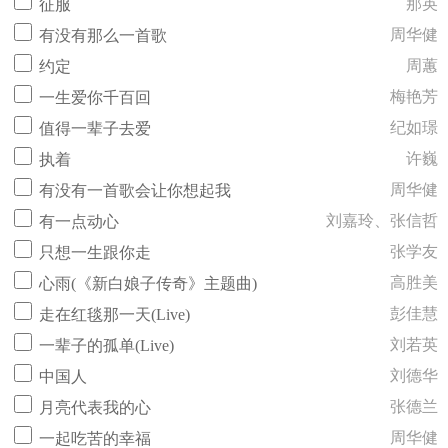
那英
征服
周华健
有没有那么一首歌
周蕙
约定
梅艳芳
一生爱你千百回
纪如璟
值得一辈子去爱
许巍
执着
周华健
有没有一首歌会让你想起我
刘嘉玲、张信哲
有一点动心
张学友
只想一生跟你走
高胜美
心雨(《新白娘子传奇》主题曲)
彭佳慧
走在红毯那一天(Live)
刘若英
一辈子的孤单(Live)
刘德华
中国人
张德兰
月亮代表我的心
周华健
一起吃苦的幸福