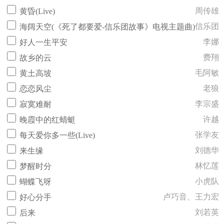
周传雄
黄昏(Live)
信乐团
海阔天空(《死了都要爱-信乐团故事》电视主题曲)
李娜
好人一生平安
费翔
故乡的云
毛阿敏
黄土高坡
老狼
恋恋风尘
李宗盛
寂寞难耐
许越
晚霞中的红蜻蜓
张学友
每天爱你多一些(Live)
刘德华
来生缘
林忆莲
梦醒时分
小虎队
蝴蝶飞呀
卢巧音、王力宏
好心分手
刘若英
后来