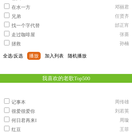
邓丽君
在水一方
任贤齐
兄弟
邰正宵
找一个字代替
张蔷
走过咖啡屋
孙楠
拯救
全选/反选
播放
加入列表
随机播放
我喜欢的老歌Top500
周传雄
记事本
刘若英
很爱很爱你
周璇
何日君再来I
王菲
红豆