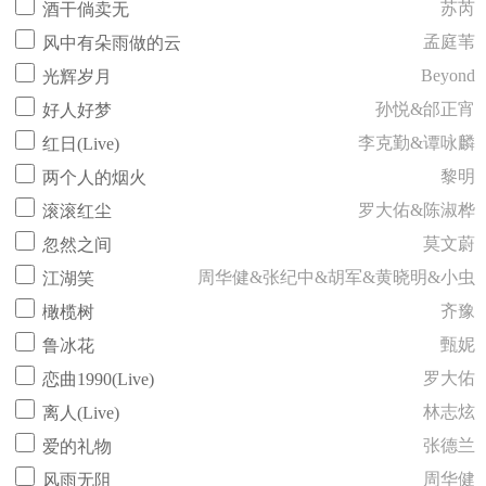
苏芮
酒干倘卖无
孟庭苇
风中有朵雨做的云
Beyond
光辉岁月
孙悦&邰正宵
好人好梦
李克勤&谭咏麟
红日(Live)
黎明
两个人的烟火
罗大佑&陈淑桦
滚滚红尘
莫文蔚
忽然之间
周华健&张纪中&胡军&黄晓明&小虫
江湖笑
齐豫
橄榄树
甄妮
鲁冰花
罗大佑
恋曲1990(Live)
林志炫
离人(Live)
张德兰
爱的礼物
周华健
风雨无阻