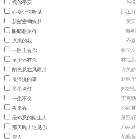
孙悦
祝你平安
邰正宵
心要让你听见
黄安
新鸳鸯蝴蝶梦
黎明
眼睛想旅行
齐秦
原来的我
张学友
一路上有你
林忆莲
至少还有你
许美静
阳光总在风雨后
赵咏华
最浪漫的事
郑智化
星星点灯
李克勤
一生不变
邓丽君
夜来香
萧亚轩
最熟悉的陌生人
邓丽君
那天晚上遇见你
范晓萱
雪人