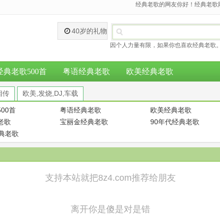
经典老歌的网友你好！经典老歌网
40岁的礼物
因个人力量有限，如果你也喜欢经典老歌。
经典老歌500首
粤语经典老歌
欧美经典老歌
相传
欧美,发烧,DJ,车载
00首
粤语经典老歌
欧美经典老歌
老歌
宝丽金经典老歌
90年代经典老歌
经典老歌
支持本站就把8z4.com推荐给朋友
离开你是傻是对是错