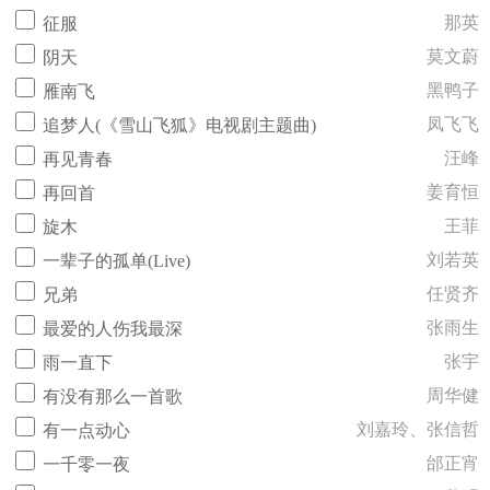
那英
征服
莫文蔚
阴天
黑鸭子
雁南飞
凤飞飞
追梦人(《雪山飞狐》电视剧主题曲)
汪峰
再见青春
姜育恒
再回首
王菲
旋木
刘若英
一辈子的孤单(Live)
任贤齐
兄弟
张雨生
最爱的人伤我最深
张宇
雨一直下
周华健
有没有那么一首歌
刘嘉玲、张信哲
有一点动心
邰正宵
一千零一夜