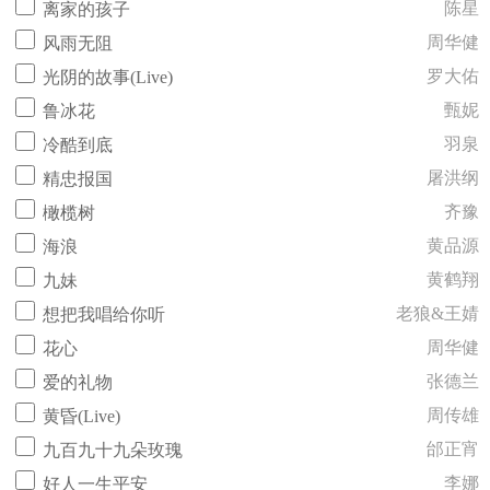
陈星
离家的孩子
周华健
风雨无阻
罗大佑
光阴的故事(Live)
甄妮
鲁冰花
羽泉
冷酷到底
屠洪纲
精忠报国
齐豫
橄榄树
黄品源
海浪
黄鹤翔
九妹
老狼&王婧
想把我唱给你听
周华健
花心
张德兰
爱的礼物
周传雄
黄昏(Live)
邰正宵
九百九十九朵玫瑰
李娜
好人一生平安