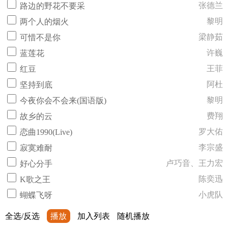
张德兰
路边的野花不要采
黎明
两个人的烟火
梁静茹
可惜不是你
许巍
蓝莲花
王菲
红豆
阿杜
坚持到底
黎明
今夜你会不会来(国语版)
费翔
故乡的云
罗大佑
恋曲1990(Live)
李宗盛
寂寞难耐
卢巧音、王力宏
好心分手
陈奕迅
K歌之王
小虎队
蝴蝶飞呀
全选/反选
播放
加入列表
随机播放