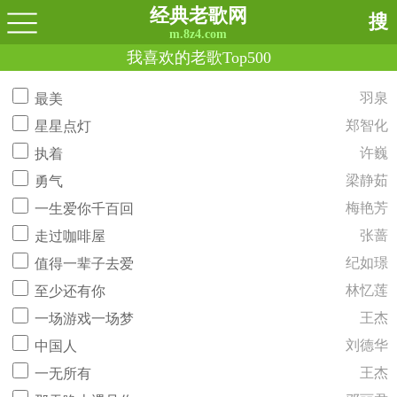
经典老歌网
搜
m.8z4.com
我喜欢的老歌Top500
羽泉
最美
郑智化
星星点灯
许巍
执着
梁静茹
勇气
梅艳芳
一生爱你千百回
张蔷
走过咖啡屋
纪如璟
值得一辈子去爱
林忆莲
至少还有你
王杰
一场游戏一场梦
刘德华
中国人
王杰
一无所有