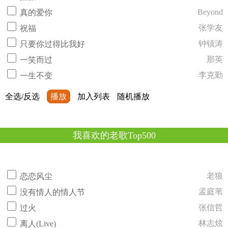
Beyond
真的爱你
张学友
祝福
钟镇涛
只要你过得比我好
那英
一笑而过
李克勤
一生不变
全选/反选
播放
加入列表
随机播放
我喜欢的老歌Top500
老狼
恋恋风尘
孟庭苇
没有情人的情人节
张信哲
过火
林志炫
离人(Live)