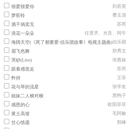
刘若英
很爱很爱你
费玉清
梦驼铃
苏芮
酒干倘卖无
任贤齐、光良、阿牛
浪花一朵朵
信乐团
海阔天空(《死了都要爱-信乐团故事》电视主题曲)
郑秀文
眉飞色舞
张惠妹
哭砂(Live)
苏芮
跟着感觉走
王菲
矜持
张学友
花与琴的流星
黑鸭子
姐妹二人梭对梭
欧阳菲菲
感恩的心
毛阿敏
黄土高坡
郭峰
甘心情愿