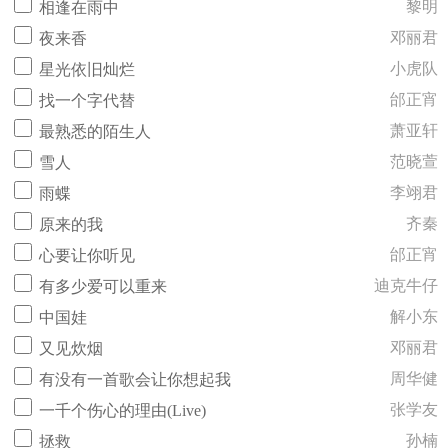
黎明
相逢在雨中
邓丽君
夜来香
小虎队
星光依旧灿烂
邰正宵
找一个字代替
萧亚轩
最熟悉的陌生人
范晓萱
雪人
李翊君
雨蝶
齐秦
原来的我
邰正宵
心要让你听见
迪克牛仔
有多少爱可以重来
解小东
中国娃
邓丽君
又见炊烟
周华健
有没有一首歌会让你想起我
张学友
一千个伤心的理由(Live)
孙楠
拯救