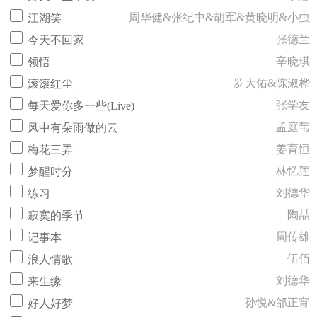
周华健&张纪中&胡军&黄晓明&小虫
江湖笑
张德兰
今天不回家
辛晓琪
领悟
罗大佑&陈淑桦
滚滚红尘
张学友
每天爱你多一些(Live)
孟庭苇
风中有朵雨做的云
姜育恒
梅花三弄
林忆莲
梦醒时分
刘德华
练习
陶喆
寂寞的季节
周传雄
记事本
伍佰
浪人情歌
刘德华
来生缘
孙悦&邰正宵
好人好梦