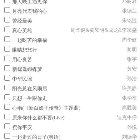
邓丽君
那天晚上遇见你
张德兰
月亮代表我的心
朱铭捷
曾经最美
周华健&黄耀明&成龙&李宗盛
真心英雄
周华健
一起吃苦的幸福
黎明
眼睛想旅行
张宇
用心良苦
黄安
新鸳鸯蝴蝶梦
孙浩
中华民谣
许美静
阳光总在风雨后
张学友
只想一生跟你走
高胜美
心雨(《新白娘子传奇》主题曲)
迪克牛仔
原来你什么都不要(Live)
孙悦
祝你平安
刘德华
一起走过的日子(粤语)