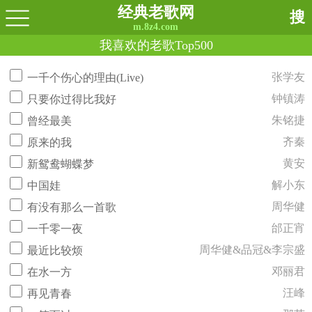
经典老歌网
搜
m.8z4.com
我喜欢的老歌Top500
张学友
一千个伤心的理由(Live)
钟镇涛
只要你过得比我好
朱铭捷
曾经最美
齐秦
原来的我
黄安
新鸳鸯蝴蝶梦
解小东
中国娃
周华健
有没有那么一首歌
邰正宵
一千零一夜
周华健&品冠&李宗盛
最近比较烦
邓丽君
在水一方
汪峰
再见青春