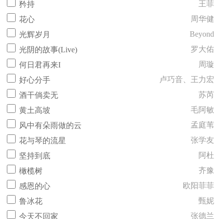
王菲
矜持
周华健
花心
Beyond
光辉岁月
罗大佑
光阴的故事(Live)
周璇
何日君再来I
卢巧音、王力宏
好心分手
苏芮
酒干倘卖无
毛阿敏
黄土高坡
孟庭苇
风中有朵雨做的云
张学友
花与琴的流星
阿杜
坚持到底
齐豫
橄榄树
欧阳菲菲
感恩的心
甄妮
鲁冰花
张德兰
今天不回家