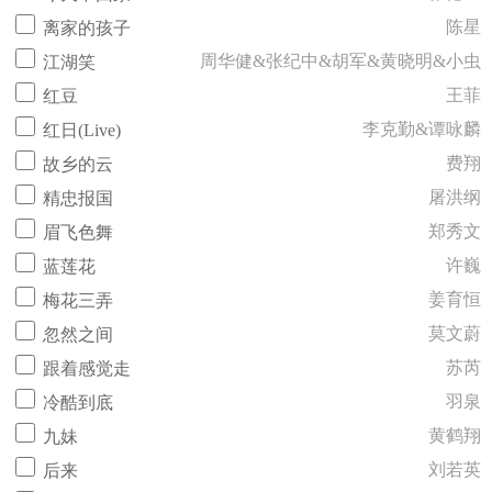
陈星
离家的孩子
周华健&张纪中&胡军&黄晓明&小虫
江湖笑
王菲
红豆
李克勤&谭咏麟
红日(Live)
费翔
故乡的云
屠洪纲
精忠报国
郑秀文
眉飞色舞
许巍
蓝莲花
姜育恒
梅花三弄
莫文蔚
忽然之间
苏芮
跟着感觉走
羽泉
冷酷到底
黄鹤翔
九妹
刘若英
后来