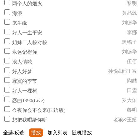
黎明
两个人的烟火
黄品源
海浪
刘德华
来生缘
李娜
好人一生平安
黑鸭子
姐妹二人梭对梭
刘德华
永远记得你
伍佰
浪人情歌
孙悦&邰正宵
好人好梦
陶喆
寂寞的季节
田震
好大一棵树
罗大佑
恋曲1990(Live)
黎明
今夜你会不会来(国语版)
老狼&王婧
想把我唱给你听
全选/反选
播放
加入列表
随机播放