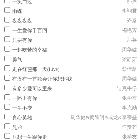
那英
一笑而过
李翊君
雨蝶
齐秦
夜夜夜夜
梅艳芳
一生爱你千百回
那英
只要有你
周华健
一起吃苦的幸福
梁静茹
勇气
彭佳慧
走在红毯那一天(Live)
周华健
有没有一首歌会让你想起我
迪克牛仔
有多少爱可以重来
张学友
一路上有你
李克勤
一生不变
周华健&黄耀明&成龙&李宗盛
真心英雄
任贤齐
兄弟
张学友
只想一生跟你走