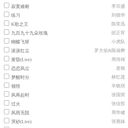
李宗盛
寂寞难耐
刘德华
练习
陈奕迅
K歌之王
邰正宵
九百九十九朵玫瑰
小虎队
蝴蝶飞呀
罗大佑&陈淑桦
滚滚红尘
周传雄
黄昏(Live)
老狼
恋恋风尘
林忆莲
梦醒时分
辛晓琪
领悟
张国荣
风再起时
张信哲
过火
周华健
风雨无阻
张惠妹
哭砂(Live)