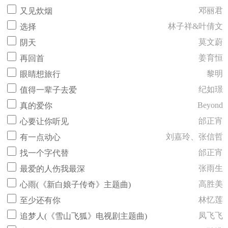
邓丽君
又见炊烟
林子祥&叶倩文
选择
莫文蔚
阴天
姜育恒
再回首
黎明
眼睛想旅行
纪如璟
值得一辈子去爱
Beyond
真的爱你
邰正宵
心要让你听见
刘嘉玲、张信哲
有一点动心
邰正宵
找一个字代替
张雨生
最爱的人伤我最深
高胜美
心雨(《新白娘子传奇》主题曲)
林忆莲
至少还有你
凤飞飞
追梦人(《雪山飞狐》电视剧主题曲)