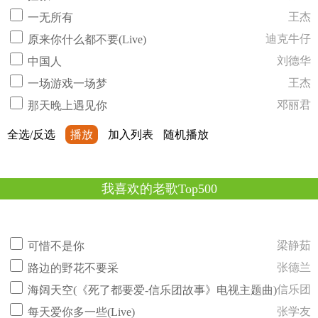
王杰
一无所有
迪克牛仔
原来你什么都不要(Live)
刘德华
中国人
王杰
一场游戏一场梦
邓丽君
那天晚上遇见你
全选/反选
播放
加入列表
随机播放
我喜欢的老歌Top500
梁静茹
可惜不是你
张德兰
路边的野花不要采
信乐团
海阔天空(《死了都要爱-信乐团故事》电视主题曲)
张学友
每天爱你多一些(Live)