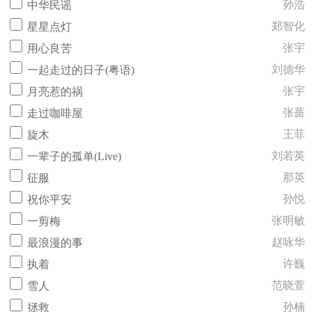
孙浩
中华民谣
郑智化
星星点灯
张宇
用心良苦
刘德华
一起走过的日子(粤语)
张宇
月亮惹的祸
张蔷
走过咖啡屋
王菲
旋木
刘若英
一辈子的孤单(Live)
那英
征服
孙悦
祝你平安
张明敏
一剪梅
赵咏华
最浪漫的事
许巍
执着
范晓萱
雪人
孙楠
拯救