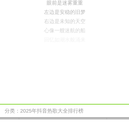
眼前是迷雾重重
左边是安稳的旧梦
右边是未知的天空
心像一艘迷航的船
回忆如潮水般涌来
分类：
2025年抖音热歌大全排行榜