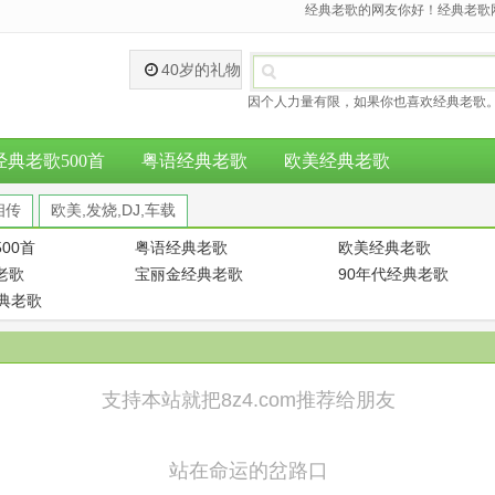
经典老歌的网友你好！经典老歌网
40岁的礼物
因个人力量有限，如果你也喜欢经典老歌。
经典老歌500首
粤语经典老歌
欧美经典老歌
相传
欧美,发烧,DJ,车载
00首
粤语经典老歌
欧美经典老歌
老歌
宝丽金经典老歌
90年代经典老歌
经典老歌
支持本站就把8z4.com推荐给朋友
站在命运的岔路口