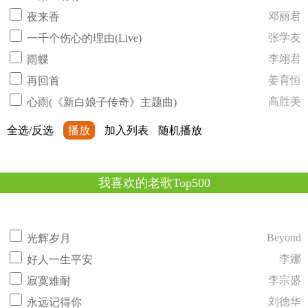
邓丽君
夜来香
张学友
一千个伤心的理由(Live)
李翊君
雨蝶
姜育恒
再回首
高胜美
心雨(《新白娘子传奇》主题曲)
全选/反选
播放
加入列表
随机播放
我喜欢的老歌Top500
Beyond
光辉岁月
李娜
好人一生平安
李宗盛
寂寞难耐
刘德华
永远记得你