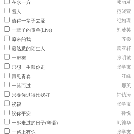
邓丽君
在水一方
范晓萱
雪人
纪如璟
值得一辈子去爱
刘若英
一辈子的孤单(Live)
齐秦
原来的我
萧亚轩
最熟悉的陌生人
张明敏
一剪梅
张学友
只想一生跟你走
汪峰
再见青春
那英
一笑而过
钟镇涛
只要你过得比我好
张学友
祝福
孙悦
祝你平安
刘德华
一起走过的日子(粤语)
张学友
一路上有你