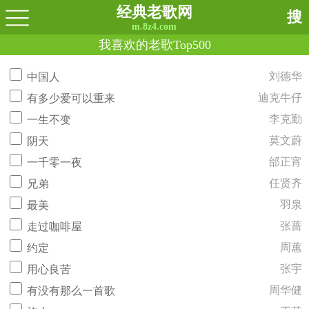
经典老歌网
搜
m.8z4.com
我喜欢的老歌Top500
刘德华
中国人
迪克牛仔
有多少爱可以重来
李克勤
一生不变
莫文蔚
阴天
邰正宵
一千零一夜
任贤齐
兄弟
羽泉
最美
张蔷
走过咖啡屋
周蕙
约定
张宇
用心良苦
周华健
有没有那么一首歌