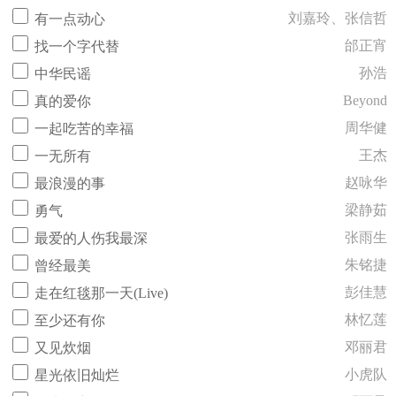
刘嘉玲、张信哲
有一点动心
邰正宵
找一个字代替
孙浩
中华民谣
Beyond
真的爱你
周华健
一起吃苦的幸福
王杰
一无所有
赵咏华
最浪漫的事
梁静茹
勇气
张雨生
最爱的人伤我最深
朱铭捷
曾经最美
彭佳慧
走在红毯那一天(Live)
林忆莲
至少还有你
邓丽君
又见炊烟
小虎队
星光依旧灿烂