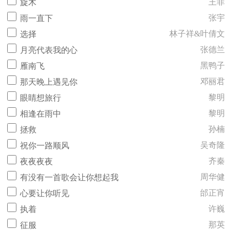
王菲
旋木
张宇
雨一直下
林子祥&叶倩文
选择
张德兰
月亮代表我的心
黑鸭子
雁南飞
邓丽君
那天晚上遇见你
黎明
眼睛想旅行
黎明
相逢在雨中
孙楠
拯救
吴奇隆
祝你一路顺风
齐秦
夜夜夜夜
周华健
有没有一首歌会让你想起我
邰正宵
心要让你听见
许巍
执着
那英
征服