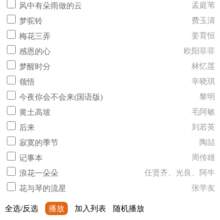
孟庭苇
风中有朵雨做的云
费玉清
梦驼铃
姜育恒
梅花三弄
欧阳菲菲
感恩的心
林忆莲
梦醒时分
辛晓琪
领悟
黎明
今夜你会不会来(国语版)
毛阿敏
黄土高坡
刘若英
后来
陶喆
寂寞的季节
周传雄
记事本
任贤齐、光良、阿牛
浪花一朵朵
张学友
花与琴的流星
全选/反选
播放
加入列表
随机播放