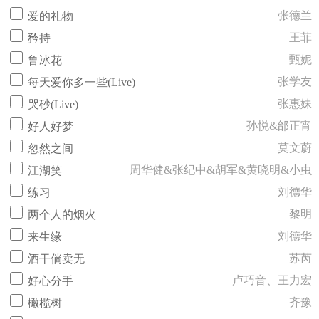
张德兰
爱的礼物
王菲
矜持
甄妮
鲁冰花
张学友
每天爱你多一些(Live)
张惠妹
哭砂(Live)
孙悦&邰正宵
好人好梦
莫文蔚
忽然之间
周华健&张纪中&胡军&黄晓明&小虫
江湖笑
刘德华
练习
黎明
两个人的烟火
刘德华
来生缘
苏芮
酒干倘卖无
卢巧音、王力宏
好心分手
齐豫
橄榄树