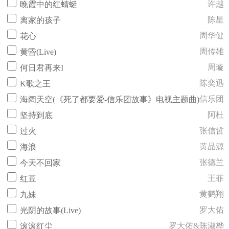
许越
晚霞中的红蜻蜓
陈星
离家的孩子
周华健
花心
周传雄
黄昏(Live)
周璇
何日君再来I
陈奕迅
K歌之王
信乐团
海阔天空(《死了都要爱-信乐团故事》电视主题曲)
阿杜
坚持到底
张信哲
过火
黄品源
海浪
张德兰
今天不回家
王菲
红豆
黄鹤翔
九妹
罗大佑
光阴的故事(Live)
罗大佑&陈淑桦
滚滚红尘