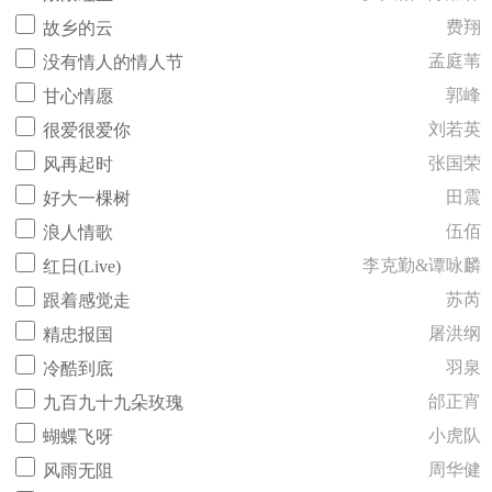
费翔
故乡的云
孟庭苇
没有情人的情人节
郭峰
甘心情愿
刘若英
很爱很爱你
张国荣
风再起时
田震
好大一棵树
伍佰
浪人情歌
李克勤&谭咏麟
红日(Live)
苏芮
跟着感觉走
屠洪纲
精忠报国
羽泉
冷酷到底
邰正宵
九百九十九朵玫瑰
小虎队
蝴蝶飞呀
周华健
风雨无阻