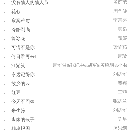
孟庭苇
没有情人的情人节
周华健
花心
李宗盛
寂寞难耐
羽泉
冷酷到底
甄妮
鲁冰花
梁静茹
可惜不是你
周璇
何日君再来I
周华健&张纪中&胡军&黄晓明&小虫
江湖笑
刘德华
永远记得你
费翔
故乡的云
王菲
红豆
张德兰
今天不回家
刘德华
来生缘
陈星
离家的孩子
屠洪纲
精忠报国