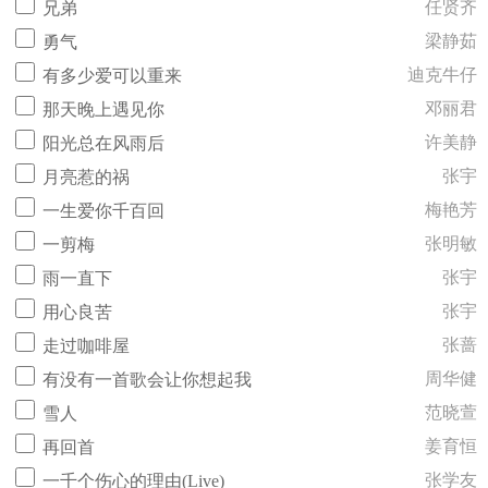
任贤齐
兄弟
梁静茹
勇气
迪克牛仔
有多少爱可以重来
邓丽君
那天晚上遇见你
许美静
阳光总在风雨后
张宇
月亮惹的祸
梅艳芳
一生爱你千百回
张明敏
一剪梅
张宇
雨一直下
张宇
用心良苦
张蔷
走过咖啡屋
周华健
有没有一首歌会让你想起我
范晓萱
雪人
姜育恒
再回首
张学友
一千个伤心的理由(Live)