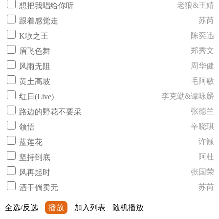
老狼&王婧
想把我唱给你听
苏芮
跟着感觉走
陈奕迅
K歌之王
郑秀文
眉飞色舞
周华健
风雨无阻
毛阿敏
黄土高坡
李克勤&谭咏麟
红日(Live)
张德兰
路边的野花不要采
辛晓琪
领悟
许巍
蓝莲花
阿杜
坚持到底
张国荣
风再起时
苏芮
酒干倘卖无
全选/反选
播放
加入列表
随机播放