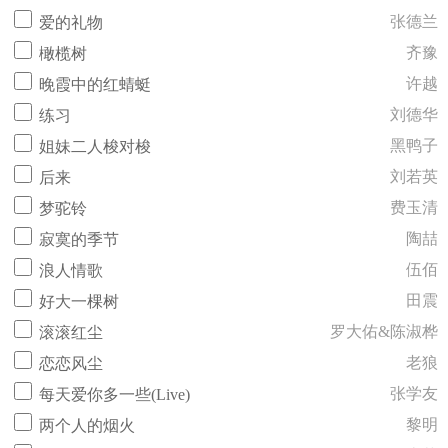
张德兰
爱的礼物
齐豫
橄榄树
许越
晚霞中的红蜻蜓
刘德华
练习
黑鸭子
姐妹二人梭对梭
刘若英
后来
费玉清
梦驼铃
陶喆
寂寞的季节
伍佰
浪人情歌
田震
好大一棵树
罗大佑&陈淑桦
滚滚红尘
老狼
恋恋风尘
张学友
每天爱你多一些(Live)
黎明
两个人的烟火