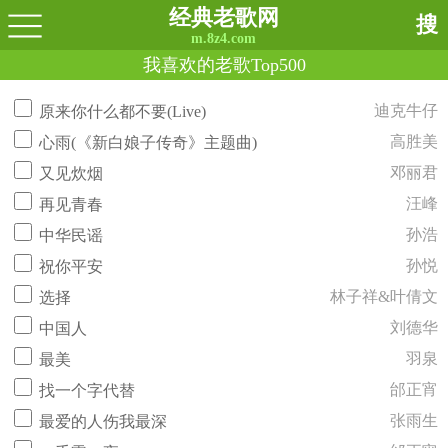
经典老歌网
搜
m.8z4.com
我喜欢的老歌Top500
迪克牛仔
原来你什么都不要(Live)
高胜美
心雨(《新白娘子传奇》主题曲)
邓丽君
又见炊烟
汪峰
再见青春
孙浩
中华民谣
孙悦
祝你平安
林子祥&叶倩文
选择
刘德华
中国人
羽泉
最美
邰正宵
找一个字代替
张雨生
最爱的人伤我最深