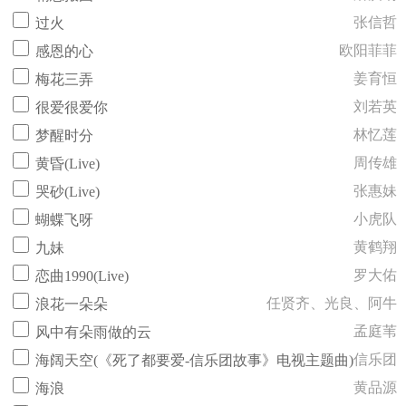
张信哲
过火
欧阳菲菲
感恩的心
姜育恒
梅花三弄
刘若英
很爱很爱你
林忆莲
梦醒时分
周传雄
黄昏(Live)
张惠妹
哭砂(Live)
小虎队
蝴蝶飞呀
黄鹤翔
九妹
罗大佑
恋曲1990(Live)
任贤齐、光良、阿牛
浪花一朵朵
孟庭苇
风中有朵雨做的云
信乐团
海阔天空(《死了都要爱-信乐团故事》电视主题曲)
黄品源
海浪