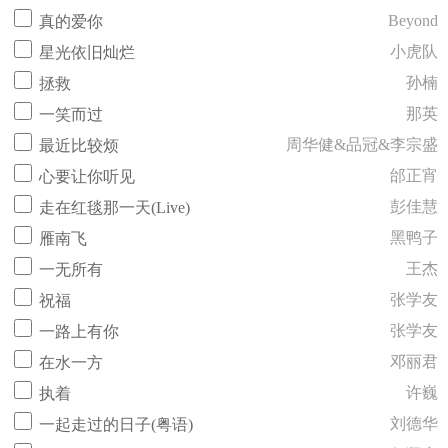
Beyond
真的爱你
小虎队
星光依旧灿烂
孙楠
拯救
那英
一笑而过
周华健&品冠&李宗盛
最近比较烦
邰正宵
心要让你听见
彭佳慧
走在红毯那一天(Live)
黑鸭子
雁南飞
王杰
一无所有
张学友
祝福
张学友
一路上有你
邓丽君
在水一方
许巍
执着
刘德华
一起走过的日子(粤语)