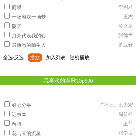
李翊君
雨蝶
王杰
一场游戏一场梦
莫文蔚
阴天
张德兰
月亮代表我的心
萧亚轩
最熟悉的陌生人
全选/反选
播放
加入列表
随机播放
我喜欢的老歌Top500
卢巧音、王力宏
好心分手
周传雄
记事本
王菲
矜持
张学友
花与琴的流星