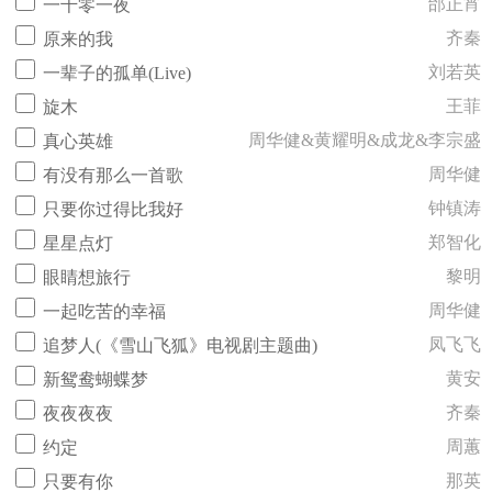
邰正宵
一千零一夜
齐秦
原来的我
刘若英
一辈子的孤单(Live)
王菲
旋木
周华健&黄耀明&成龙&李宗盛
真心英雄
周华健
有没有那么一首歌
钟镇涛
只要你过得比我好
郑智化
星星点灯
黎明
眼睛想旅行
周华健
一起吃苦的幸福
凤飞飞
追梦人(《雪山飞狐》电视剧主题曲)
黄安
新鸳鸯蝴蝶梦
齐秦
夜夜夜夜
周蕙
约定
那英
只要有你