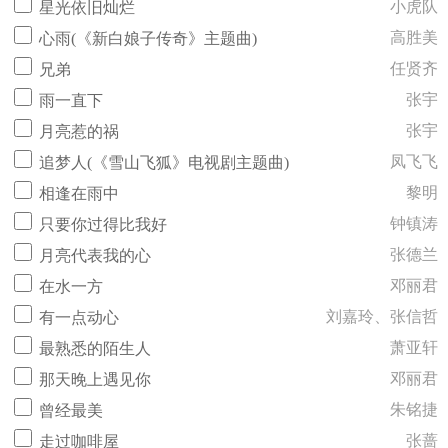
小虎队
星光依旧灿烂
高胜美
心雨(《新白娘子传奇》主题曲)
任贤齐
兄弟
张宇
雨一直下
张宇
月亮惹的祸
凤飞飞
追梦人(《雪山飞狐》电视剧主题曲)
黎明
相逢在雨中
钟镇涛
只要你过得比我好
张德兰
月亮代表我的心
邓丽君
在水一方
刘嘉玲、张信哲
有一点动心
萧亚轩
最熟悉的陌生人
邓丽君
那天晚上遇见你
朱铭捷
曾经最美
张蔷
走过咖啡屋