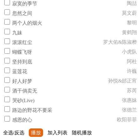
陶喆
寂寞的季节
莫文蔚
忽然之间
黎明
两个人的烟火
黄鹤翔
九妹
罗大佑&陈淑桦
滚滚红尘
小虎队
蝴蝶飞呀
阿杜
坚持到底
许巍
蓝莲花
孙悦&邰正宵
好人好梦
苏芮
酒干倘卖无
张惠妹
哭砂(Live)
张德兰
路边的野花不要采
欧阳菲菲
感恩的心
全选/反选
播放
加入列表
随机播放