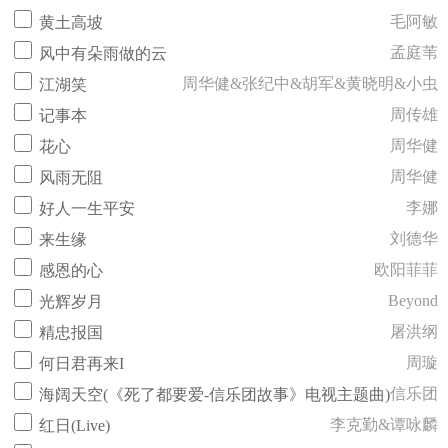
毛阿敏
黄土高坡
孟庭苇
风中有朵雨做的云
周华健&张纪中&胡军&黄晓明&小虫
江湖笑
周传雄
记事本
周华健
花心
周华健
风雨无阻
李娜
好人一生平安
刘德华
来生缘
欧阳菲菲
感恩的心
Beyond
光辉岁月
屠洪纲
精忠报国
周璇
何日君再来I
信乐团
海阔天空(《死了都要爱-信乐团故事》电视主题曲)
李克勤&谭咏麟
红日(Live)