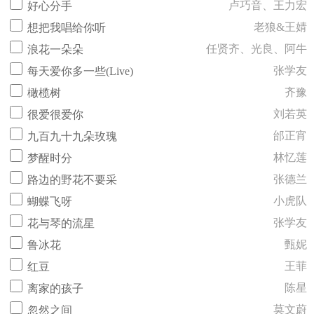
卢巧音、王力宏
好心分手
老狼&王婧
想把我唱给你听
任贤齐、光良、阿牛
浪花一朵朵
张学友
每天爱你多一些(Live)
齐豫
橄榄树
刘若英
很爱很爱你
邰正宵
九百九十九朵玫瑰
林忆莲
梦醒时分
张德兰
路边的野花不要采
小虎队
蝴蝶飞呀
张学友
花与琴的流星
甄妮
鲁冰花
王菲
红豆
陈星
离家的孩子
莫文蔚
忽然之间