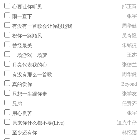
邰正宵
心要让你听见
张宇
雨一直下
周华健
有没有一首歌会让你想起我
吴奇隆
祝你一路顺风
朱铭捷
曾经最美
王杰
一场游戏一场梦
张德兰
月亮代表我的心
周华健
有没有那么一首歌
Beyond
真的爱你
张学友
只想一生跟你走
任贤齐
兄弟
张宇
用心良苦
迪克牛仔
原来你什么都不要(Live)
林忆莲
至少还有你