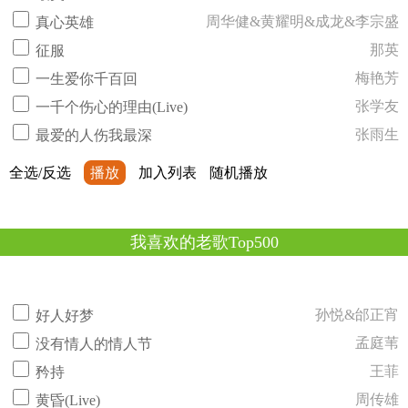
周华健&黄耀明&成龙&李宗盛
真心英雄
那英
征服
梅艳芳
一生爱你千百回
张学友
一千个伤心的理由(Live)
张雨生
最爱的人伤我最深
全选/反选
播放
加入列表
随机播放
我喜欢的老歌Top500
孙悦&邰正宵
好人好梦
孟庭苇
没有情人的情人节
王菲
矜持
周传雄
黄昏(Live)