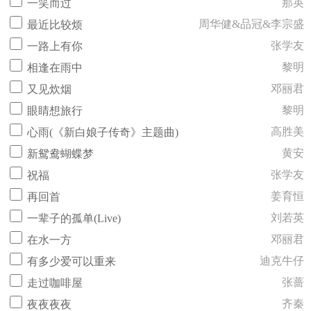
那英
一笑而过
周华健&品冠&李宗盛
最近比较烦
张学友
一路上有你
黎明
相逢在雨中
邓丽君
又见炊烟
黎明
眼睛想旅行
高胜美
心雨(《新白娘子传奇》主题曲)
黄安
新鸳鸯蝴蝶梦
张学友
祝福
姜育恒
再回首
刘若英
一辈子的孤单(Live)
邓丽君
在水一方
迪克牛仔
有多少爱可以重来
张蔷
走过咖啡屋
齐秦
夜夜夜夜