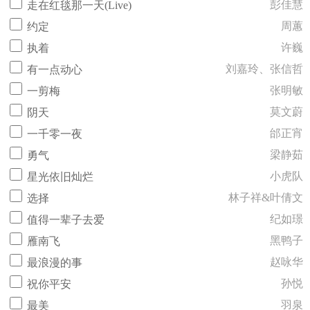
彭佳慧
走在红毯那一天(Live)
周蕙
约定
许巍
执着
刘嘉玲、张信哲
有一点动心
张明敏
一剪梅
莫文蔚
阴天
邰正宵
一千零一夜
梁静茹
勇气
小虎队
星光依旧灿烂
林子祥&叶倩文
选择
纪如璟
值得一辈子去爱
黑鸭子
雁南飞
赵咏华
最浪漫的事
孙悦
祝你平安
羽泉
最美