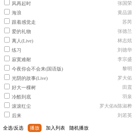
张国荣
风再起时
黄品源
海浪
苏芮
跟着感觉走
张德兰
爱的礼物
林志炫
离人(Live)
刘德华
练习
李宗盛
寂寞难耐
黎明
今夜你会不会来(国语版)
罗大佑
光阴的故事(Live)
田震
好大一棵树
羽泉
冷酷到底
罗大佑&陈淑桦
滚滚红尘
刘若英
后来
全选/反选
播放
加入列表
随机播放