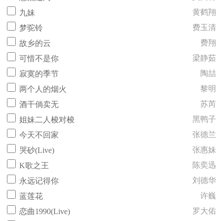
黄鹤翔
九妹
费玉清
梦驼铃
费翔
故乡的云
梁静茹
可惜不是你
陶喆
寂寞的季节
黎明
两个人的烟火
苏芮
酒干倘卖无
黑鸭子
姐妹二人梭对梭
张德兰
今天不回家
张惠妹
哭砂(Live)
陈奕迅
K歌之王
刘德华
永远记得你
许巍
蓝莲花
罗大佑
恋曲1990(Live)