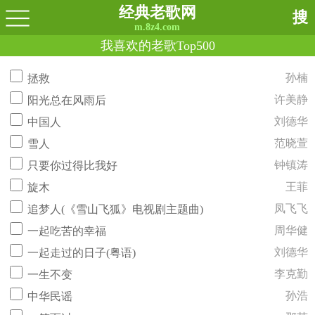
经典老歌网
搜
m.8z4.com
我喜欢的老歌Top500
孙楠
拯救
许美静
阳光总在风雨后
刘德华
中国人
范晓萱
雪人
钟镇涛
只要你过得比我好
王菲
旋木
凤飞飞
追梦人(《雪山飞狐》电视剧主题曲)
周华健
一起吃苦的幸福
刘德华
一起走过的日子(粤语)
李克勤
一生不变
孙浩
中华民谣