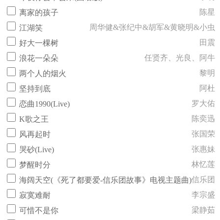
陈星
离家的孩子
周华健&张纪中&胡军&黄晓明&小虫
江湖笑
田震
好大一棵树
任贤齐、光良、阿牛
浪花一朵朵
黎明
两个人的烟火
阿杜
坚持到底
罗大佑
恋曲1990(Live)
陈奕迅
K歌之王
张国荣
风再起时
张惠妹
哭砂(Live)
林忆莲
梦醒时分
信乐团
海阔天空(《死了都要爱-信乐团故事》电视主题曲)
李宗盛
寂寞难耐
梁静茹
可惜不是你