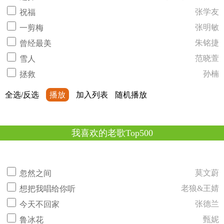
张学友
祝福
张明敏
一剪梅
朱铭捷
曾经最美
范晓萱
雪人
孙楠
拯救
全选/反选
播放
加入列表
随机播放
我喜欢的老歌Top500
莫文蔚
忽然之间
老狼&王婧
想把我唱给你听
张德兰
今天不回家
甄妮
鲁冰花