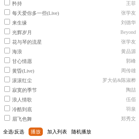
王菲
矜持
张学友
每天爱你多一些(Live)
刘德华
来生缘
Beyond
光辉岁月
张学友
花与琴的流星
黄品源
海浪
郭峰
甘心情愿
周传雄
黄昏(Live)
罗大佑&陈淑桦
滚滚红尘
陶喆
寂寞的季节
伍佰
浪人情歌
羽泉
冷酷到底
郑秀文
眉飞色舞
全选/反选
播放
加入列表
随机播放