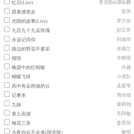
李克勤&谭咏麟
红日(Live)
苏芮
跟着感觉走
罗大佑
光阴的故事(Live)
邰正宵
九百九十九朵玫瑰
刘德华
永远记得你
张德兰
路边的野花不要采
辛晓琪
领悟
许越
晚霞中的红蜻蜓
小虎队
蝴蝶飞呀
孟庭苇
风中有朵雨做的云
周传雄
记事本
黄鹤翔
九妹
毛阿敏
黄土高坡
姜育恒
梅花三弄
黎明
今夜你会不会来(国语版)