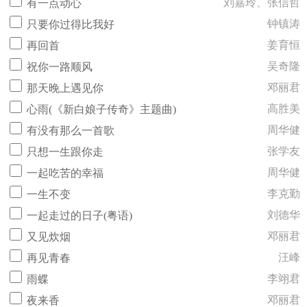
刘嘉玲、张信哲
有一点动心
钟镇涛
只要你过得比我好
姜育恒
再回首
吴奇隆
祝你一路顺风
邓丽君
那天晚上遇见你
高胜美
心雨(《新白娘子传奇》主题曲)
周华健
有没有那么一首歌
张学友
只想一生跟你走
周华健
一起吃苦的幸福
李克勤
一生不变
刘德华
一起走过的日子(粤语)
邓丽君
又见炊烟
汪峰
再见青春
李翊君
雨蝶
邓丽君
夜来香