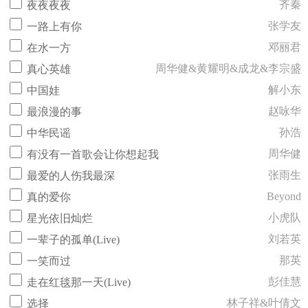
齐秦
夜夜夜夜
张学友
一路上有你
邓丽君
在水一方
周华健&黄耀明&成龙&李宗盛
真心英雄
解小东
中国娃
赵咏华
最浪漫的事
孙浩
中华民谣
周华健
有没有一首歌会让你想起我
张雨生
最爱的人伤我最深
Beyond
真的爱你
小虎队
星光依旧灿烂
刘若英
一辈子的孤单(Live)
那英
一笑而过
彭佳慧
走在红毯那一天(Live)
林子祥&叶倩文
选择