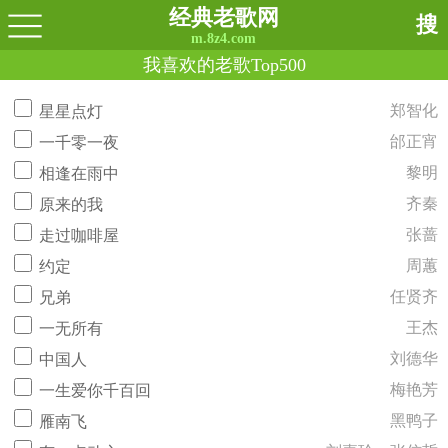
经典老歌网
搜
m.8z4.com
我喜欢的老歌Top500
郑智化
星星点灯
邰正宵
一千零一夜
黎明
相逢在雨中
齐秦
原来的我
张蔷
走过咖啡屋
周蕙
约定
任贤齐
兄弟
王杰
一无所有
刘德华
中国人
梅艳芳
一生爱你千百回
黑鸭子
雁南飞