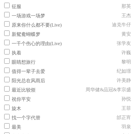
那英
征服
王杰
一场游戏一场梦
迪克牛仔
原来你什么都不要(Live)
黄安
新鸳鸯蝴蝶梦
张学友
一千个伤心的理由(Live)
许巍
执着
黎明
眼睛想旅行
纪如璟
值得一辈子去爱
许美静
阳光总在风雨后
周华健&品冠&李宗盛
最近比较烦
孙悦
祝你平安
王菲
旋木
邰正宵
找一个字代替
羽泉
最美