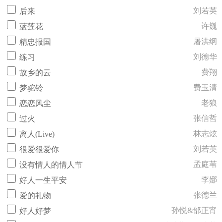
刘若英
后来
许巍
蓝莲花
屠洪纲
精忠报国
刘德华
练习
费翔
故乡的云
费玉清
梦驼铃
老狼
恋恋风尘
张信哲
过火
林志炫
离人(Live)
刘若英
很爱很爱你
孟庭苇
没有情人的情人节
李娜
好人一生平安
张德兰
爱的礼物
孙悦&邰正宵
好人好梦