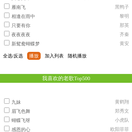
黑鸭子
雁南飞
黎明
相逢在雨中
那英
只要有你
齐秦
夜夜夜夜
黄安
新鸳鸯蝴蝶梦
全选/反选
播放
加入列表
随机播放
我喜欢的老歌Top500
黄鹤翔
九妹
郑秀文
眉飞色舞
小虎队
蝴蝶飞呀
欧阳菲菲
感恩的心