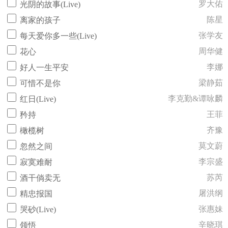
罗大佑
光阴的故事(Live)
陈星
离家的孩子
张学友
每天爱你多一些(Live)
周华健
花心
李娜
好人一生平安
梁静茹
可惜不是你
李克勤&谭咏麟
红日(Live)
王菲
矜持
齐豫
橄榄树
莫文蔚
忽然之间
李宗盛
寂寞难耐
苏芮
酒干倘卖无
屠洪纲
精忠报国
张惠妹
哭砂(Live)
辛晓琪
领悟