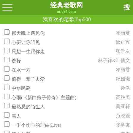
经典老歌网
搜
m.8z4.com
我喜欢的老歌Top500
邓丽君
那天晚上遇见你
邰正宵
心要让你听见
张学友
只想一生跟你走
林子祥&叶倩文
选择
邓丽君
在水一方
纪如璟
值得一辈子去爱
孙浩
中华民谣
高胜美
心雨(《新白娘子传奇》主题曲)
萧亚轩
最熟悉的陌生人
范晓萱
雪人
张学友
一千个伤心的理由(Live)