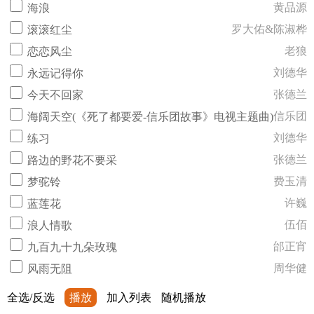
黄品源
海浪
罗大佑&陈淑桦
滚滚红尘
老狼
恋恋风尘
刘德华
永远记得你
张德兰
今天不回家
信乐团
海阔天空(《死了都要爱-信乐团故事》电视主题曲)
刘德华
练习
张德兰
路边的野花不要采
费玉清
梦驼铃
许巍
蓝莲花
伍佰
浪人情歌
邰正宵
九百九十九朵玫瑰
周华健
风雨无阻
全选/反选
播放
加入列表
随机播放