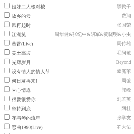
黑鸭子
姐妹二人梭对梭
费翔
故乡的云
张国荣
风再起时
周华健&张纪中&胡军&黄晓明&小虫
江湖笑
周传雄
黄昏(Live)
毛阿敏
黄土高坡
Beyond
光辉岁月
孟庭苇
没有情人的情人节
周璇
何日君再来I
郭峰
甘心情愿
刘若英
很爱很爱你
阿杜
坚持到底
张学友
花与琴的流星
罗大佑
恋曲1990(Live)