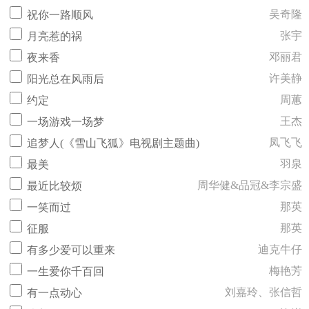
吴奇隆
祝你一路顺风
张宇
月亮惹的祸
邓丽君
夜来香
许美静
阳光总在风雨后
周蕙
约定
王杰
一场游戏一场梦
凤飞飞
追梦人(《雪山飞狐》电视剧主题曲)
羽泉
最美
周华健&品冠&李宗盛
最近比较烦
那英
一笑而过
那英
征服
迪克牛仔
有多少爱可以重来
梅艳芳
一生爱你千百回
刘嘉玲、张信哲
有一点动心