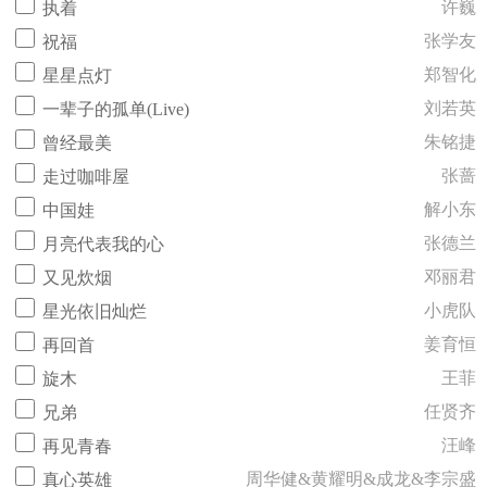
许巍
执着
张学友
祝福
郑智化
星星点灯
刘若英
一辈子的孤单(Live)
朱铭捷
曾经最美
张蔷
走过咖啡屋
解小东
中国娃
张德兰
月亮代表我的心
邓丽君
又见炊烟
小虎队
星光依旧灿烂
姜育恒
再回首
王菲
旋木
任贤齐
兄弟
汪峰
再见青春
周华健&黄耀明&成龙&李宗盛
真心英雄