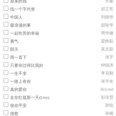
齐秦
原来的我
邰正宵
找一个字代替
刘德华
中国人
赵咏华
最浪漫的事
周华健
一起吃苦的幸福
梁静茹
勇气
莫文蔚
阴天
张宇
雨一直下
钟镇涛
只要你过得比我好
李克勤
一生不变
张学友
一路上有你
Beyond
真的爱你
彭佳慧
走在红毯那一天(Live)
孙悦
祝你平安
孙楠
拯救