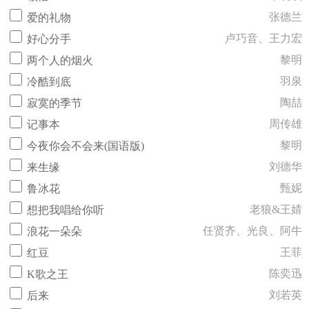
张德兰
爱的礼物
卢巧音、王力宏
好心分手
黎明
两个人的烟火
羽泉
冷酷到底
陶喆
寂寞的季节
周传雄
记事本
黎明
今夜你会不会来(国语版)
刘德华
来生缘
甄妮
鲁冰花
老狼&王婧
想把我唱给你听
任贤齐、光良、阿牛
浪花一朵朵
王菲
红豆
陈奕迅
K歌之王
刘若英
后来