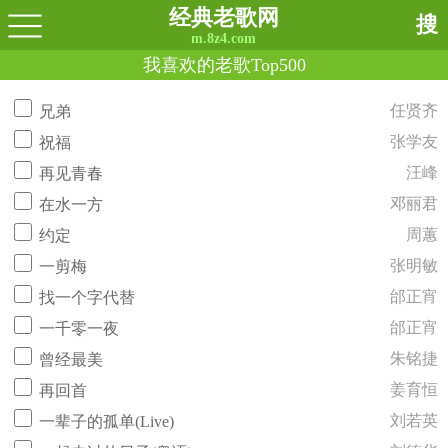
经典老歌网
搜
m.8z4.com
我喜欢的老歌Top500
任贤齐
兄弟
张学友
祝福
汪峰
再见青春
邓丽君
在水一方
周蕙
约定
张明敏
一剪梅
邰正宵
找一个字代替
邰正宵
一千零一夜
朱铭捷
曾经最美
姜育恒
再回首
刘若英
一辈子的孤单(Live)