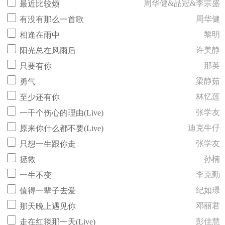
周华健&品冠&李宗盛
最近比较烦
周华健
有没有那么一首歌
黎明
相逢在雨中
许美静
阳光总在风雨后
那英
只要有你
梁静茹
勇气
林忆莲
至少还有你
张学友
一千个伤心的理由(Live)
迪克牛仔
原来你什么都不要(Live)
张学友
只想一生跟你走
孙楠
拯救
李克勤
一生不变
纪如璟
值得一辈子去爱
邓丽君
那天晚上遇见你
彭佳慧
走在红毯那一天(Live)