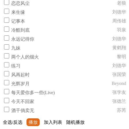
老狼
恋恋风尘
刘德华
来生缘
周传雄
记事本
羽泉
冷酷到底
刘德华
永远记得你
黄鹤翔
九妹
黎明
两个人的烟火
刘德华
练习
张国荣
风再起时
Beyond
光辉岁月
张学友
每天爱你多一些(Live)
张德兰
今天不回家
苏芮
酒干倘卖无
全选/反选
播放
加入列表
随机播放