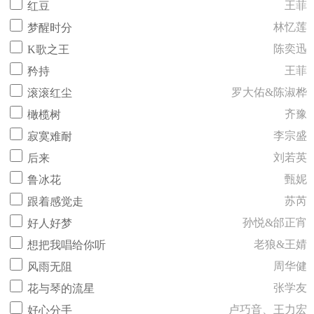
王菲
红豆
林忆莲
梦醒时分
陈奕迅
K歌之王
王菲
矜持
罗大佑&陈淑桦
滚滚红尘
齐豫
橄榄树
李宗盛
寂寞难耐
刘若英
后来
甄妮
鲁冰花
苏芮
跟着感觉走
孙悦&邰正宵
好人好梦
老狼&王婧
想把我唱给你听
周华健
风雨无阻
张学友
花与琴的流星
卢巧音、王力宏
好心分手