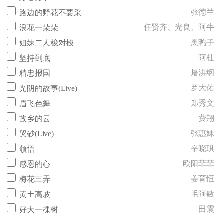
张德兰
路边的野花不要采
任贤齐、光良、阿牛
浪花一朵朵
黑鸭子
姐妹二人梭对梭
阿杜
坚持到底
屠洪纲
精忠报国
罗大佑
光阴的故事(Live)
郑秀文
眉飞色舞
费翔
故乡的云
张惠妹
哭砂(Live)
辛晓琪
领悟
欧阳菲菲
感恩的心
姜育恒
梅花三弄
毛阿敏
黄土高坡
田震
好大一棵树