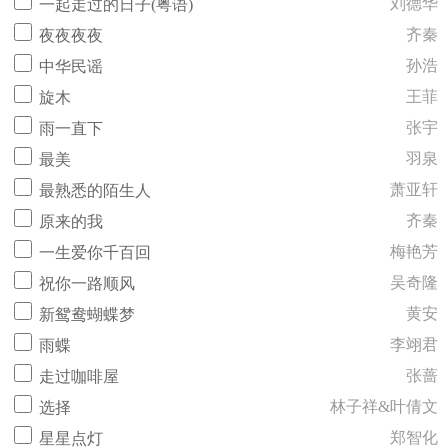
刘德华
一起走过的日子(粤语)
齐秦
夜夜夜夜
孙浩
中华民谣
王菲
旋木
张宇
雨一直下
羽泉
最美
萧亚轩
最熟悉的陌生人
齐秦
原来的我
梅艳芳
一生爱你千百回
吴奇隆
祝你一路顺风
黄安
新鸳鸯蝴蝶梦
李翊君
雨蝶
张蔷
走过咖啡屋
林子祥&叶倩文
选择
郑智化
星星点灯