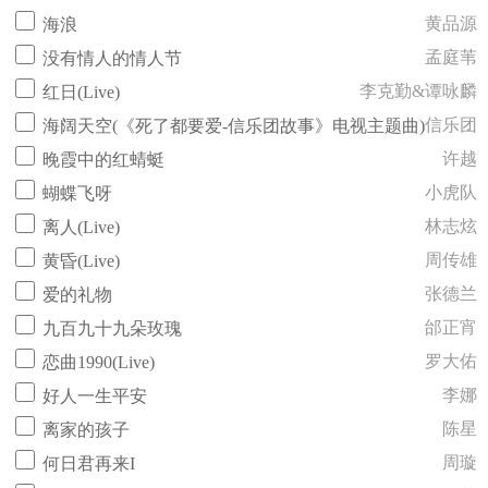
黄品源
海浪
孟庭苇
没有情人的情人节
李克勤&谭咏麟
红日(Live)
信乐团
海阔天空(《死了都要爱-信乐团故事》电视主题曲)
许越
晚霞中的红蜻蜓
小虎队
蝴蝶飞呀
林志炫
离人(Live)
周传雄
黄昏(Live)
张德兰
爱的礼物
邰正宵
九百九十九朵玫瑰
罗大佑
恋曲1990(Live)
李娜
好人一生平安
陈星
离家的孩子
周璇
何日君再来I