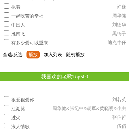
许巍
执着
周华健
一起吃苦的幸福
刘德华
中国人
黑鸭子
雁南飞
迪克牛仔
有多少爱可以重来
全选/反选
播放
加入列表
随机播放
我喜欢的老歌Top500
刘若英
很爱很爱你
周华健&张纪中&胡军&黄晓明&小虫
江湖笑
张信哲
过火
伍佰
浪人情歌