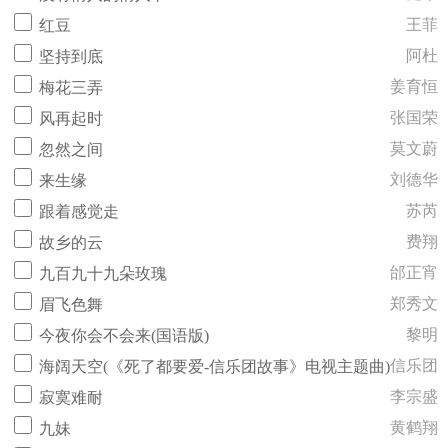
王菲
红豆
阿杜
坚持到底
姜育恒
梅花三弄
张国荣
风再起时
莫文蔚
忽然之间
刘德华
来生缘
苏芮
跟着感觉走
费翔
故乡的云
邰正宵
九百九十九朵玫瑰
郑秀文
眉飞色舞
黎明
今夜你会不会来(国语版)
信乐团
海阔天空(《死了都要爱-信乐团故事》电视主题曲)
李宗盛
寂寞难耐
黄鹤翔
九妹