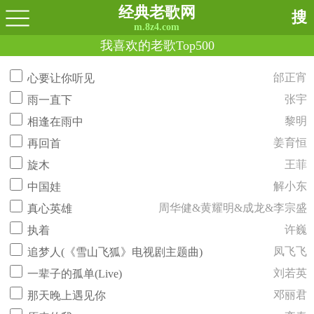
经典老歌网
搜
m.8z4.com
我喜欢的老歌Top500
邰正宵
心要让你听见
张宇
雨一直下
黎明
相逢在雨中
姜育恒
再回首
王菲
旋木
解小东
中国娃
周华健&黄耀明&成龙&李宗盛
真心英雄
许巍
执着
凤飞飞
追梦人(《雪山飞狐》电视剧主题曲)
刘若英
一辈子的孤单(Live)
邓丽君
那天晚上遇见你