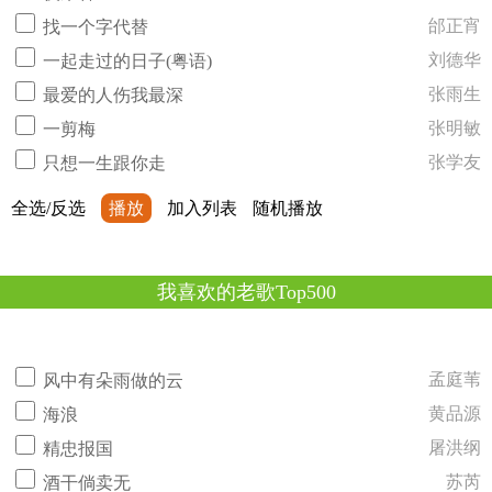
邰正宵
找一个字代替
刘德华
一起走过的日子(粤语)
张雨生
最爱的人伤我最深
张明敏
一剪梅
张学友
只想一生跟你走
全选/反选
播放
加入列表
随机播放
我喜欢的老歌Top500
孟庭苇
风中有朵雨做的云
黄品源
海浪
屠洪纲
精忠报国
苏芮
酒干倘卖无