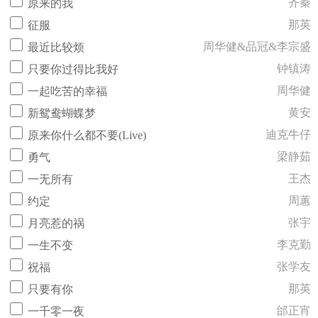
齐秦
原来的我
那英
征服
周华健&品冠&李宗盛
最近比较烦
钟镇涛
只要你过得比我好
周华健
一起吃苦的幸福
黄安
新鸳鸯蝴蝶梦
迪克牛仔
原来你什么都不要(Live)
梁静茹
勇气
王杰
一无所有
周蕙
约定
张宇
月亮惹的祸
李克勤
一生不变
张学友
祝福
那英
只要有你
邰正宵
一千零一夜