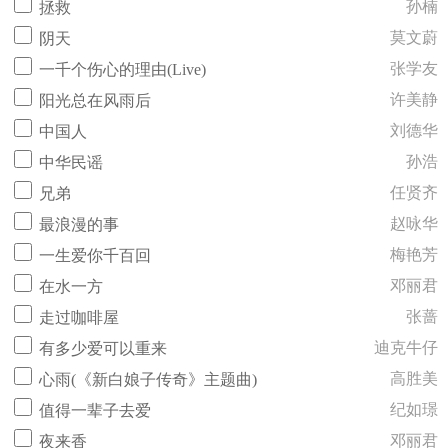
孙楠
拯救
莫文蔚
阴天
张学友
一千个伤心的理由(Live)
许美静
阳光总在风雨后
刘德华
中国人
孙浩
中华民谣
任贤齐
兄弟
赵咏华
最浪漫的事
梅艳芳
一生爱你千百回
邓丽君
在水一方
张蔷
走过咖啡屋
迪克牛仔
有多少爱可以重来
高胜美
心雨(《新白娘子传奇》主题曲)
纪如璟
值得一辈子去爱
邓丽君
夜来香