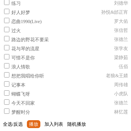
刘德华
练习
孙悦&邰正宵
好人好梦
罗大佑
恋曲1990(Live)
张信哲
过火
张德兰
路边的野花不要采
张学友
花与琴的流星
梁静茹
可惜不是你
伍佰
浪人情歌
老狼&王婧
想把我唱给你听
周传雄
记事本
小虎队
蝴蝶飞呀
张德兰
今天不回家
林忆莲
梦醒时分
全选/反选
播放
加入列表
随机播放