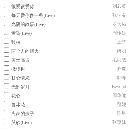
刘若英
很爱很爱你
张学友
每天爱你多一些(Live)
罗大佑
光阴的故事(Live)
周传雄
黄昏(Live)
王菲
矜持
黎明
两个人的烟火
毛阿敏
黄土高坡
齐豫
橄榄树
郭峰
甘心情愿
Beyond
光辉岁月
周华健
花心
甄妮
鲁冰花
陈星
离家的孩子
张惠妹
哭砂(Live)