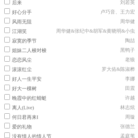
刘若英
后来
卢巧音、王力宏
好心分手
周华健
风雨无阻
周华健&张纪中&胡军&黄晓明&小虫
江湖笑
陶喆
寂寞的季节
黑鸭子
姐妹二人梭对梭
老狼
恋恋风尘
罗大佑&陈淑桦
滚滚红尘
李娜
好人一生平安
田震
好大一棵树
许越
晚霞中的红蜻蜓
林志炫
离人(Live)
周璇
何日君再来I
张德兰
爱的礼物
孟庭苇
没有情人的情人节