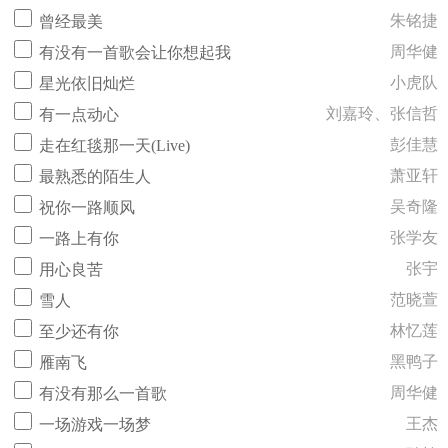
朱铭捷
曾经最美
周华健
有没有一首歌会让你想起我
小虎队
星光依旧灿烂
刘嘉玲、张信哲
有一点动心
彭佳慧
走在红毯那一天(Live)
萧亚轩
最熟悉的陌生人
吴奇隆
祝你一路顺风
张学友
一路上有你
张宇
用心良苦
范晓萱
雪人
林忆莲
至少还有你
黑鸭子
雁南飞
周华健
有没有那么一首歌
王杰
一场游戏一场梦