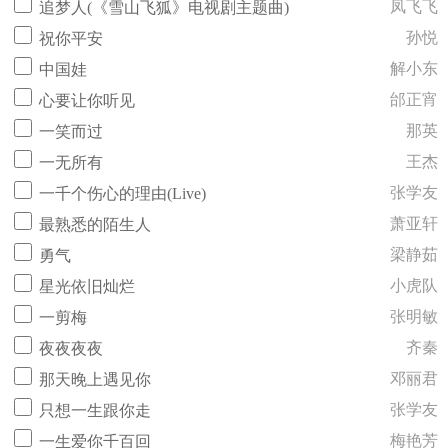
凤飞飞
追梦人(《雪山飞狐》电视剧主题曲)
孙悦
祝你平安
解小东
中国娃
邰正宵
心要让你听见
那英
一笑而过
王杰
一无所有
张学友
一千个伤心的理由(Live)
萧亚轩
最熟悉的陌生人
梁静茹
勇气
小虎队
星光依旧灿烂
张明敏
一剪梅
齐秦
夜夜夜夜
邓丽君
那天晚上遇见你
张学友
只想一生跟你走
梅艳芳
一生爱你千百回