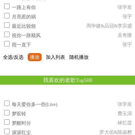
张学友
一路上有你
张宇
月亮惹的祸
周华健&品冠&李宗盛
最近比较烦
吴奇隆
祝你一路顺风
张宇
雨一直下
全选/反选
播放
加入列表
随机播放
我喜欢的老歌Top500
张学友
每天爱你多一些(Live)
费玉清
梦驼铃
林忆莲
梦醒时分
罗大佑&陈淑桦
滚滚红尘