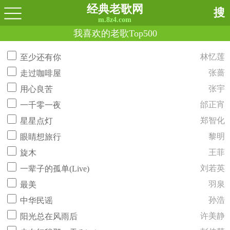
经典老歌网
搜
m.8z4.com
我喜欢的老歌Top500
林忆莲
至少还有你
张蔷
走过咖啡屋
张宇
用心良苦
邰正宵
一千零一夜
郑智化
星星点灯
黎明
眼睛想旅行
王菲
旋木
刘若英
一辈子的孤单(Live)
羽泉
最美
孙浩
中华民谣
许美静
阳光总在风雨后