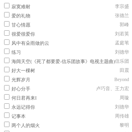
李宗盛
寂寞难耐
张德兰
爱的礼物
郭峰
甘心情愿
刘若英
很爱很爱你
孟庭苇
风中有朵雨做的云
刘德华
练习
信乐团
海阔天空(《死了都要爱-信乐团故事》电视主题曲)
田震
好大一棵树
Beyond
光辉岁月
卢巧音、王力宏
好心分手
周璇
何日君再来I
刘德华
永远记得你
周传雄
记事本
黎明
两个人的烟火