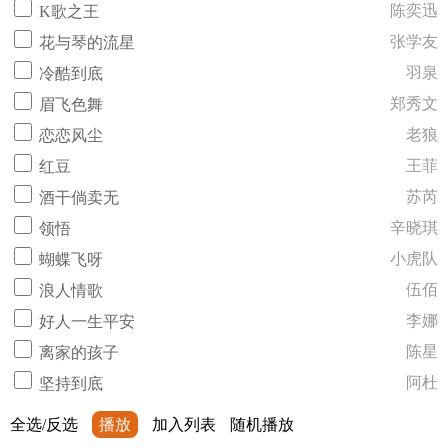
陈奕迅
K歌之王
张学友
花与琴的流星
羽泉
冷酷到底
郑秀文
眉飞色舞
老狼
恋恋风尘
王菲
红豆
苏芮
酒干倘卖无
辛晓琪
领悟
小虎队
蝴蝶飞呀
伍佰
浪人情歌
李娜
好人一生平安
陈星
离家的孩子
阿杜
坚持到底
全选/反选
播放
加入列表
随机播放