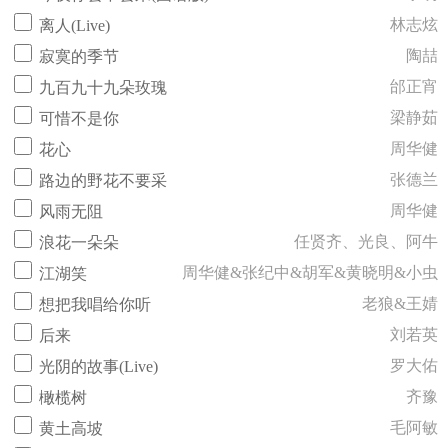
林志炫
离人(Live)
陶喆
寂寞的季节
邰正宵
九百九十九朵玫瑰
梁静茹
可惜不是你
周华健
花心
张德兰
路边的野花不要采
周华健
风雨无阻
任贤齐、光良、阿牛
浪花一朵朵
周华健&张纪中&胡军&黄晓明&小虫
江湖笑
老狼&王婧
想把我唱给你听
刘若英
后来
罗大佑
光阴的故事(Live)
齐豫
橄榄树
毛阿敏
黄土高坡