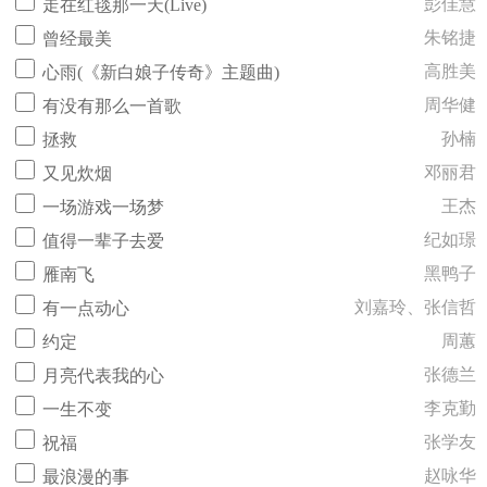
彭佳慧
走在红毯那一天(Live)
朱铭捷
曾经最美
高胜美
心雨(《新白娘子传奇》主题曲)
周华健
有没有那么一首歌
孙楠
拯救
邓丽君
又见炊烟
王杰
一场游戏一场梦
纪如璟
值得一辈子去爱
黑鸭子
雁南飞
刘嘉玲、张信哲
有一点动心
周蕙
约定
张德兰
月亮代表我的心
李克勤
一生不变
张学友
祝福
赵咏华
最浪漫的事