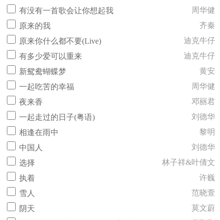
周华健
有没有一首歌会让你想起我
齐秦
原来的我
迪克牛仔
原来你什么都不要(Live)
迪克牛仔
有多少爱可以重来
黄安
新鸳鸯蝴蝶梦
周华健
一起吃苦的幸福
邓丽君
夜来香
刘德华
一起走过的日子(粤语)
黎明
相逢在雨中
刘德华
中国人
林子祥&叶倩文
选择
许巍
执着
范晓萱
雪人
莫文蔚
阴天