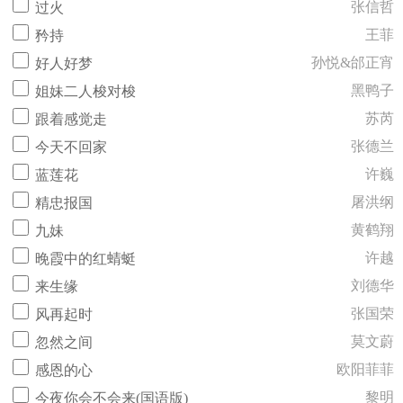
张信哲
过火
王菲
矜持
孙悦&邰正宵
好人好梦
黑鸭子
姐妹二人梭对梭
苏芮
跟着感觉走
张德兰
今天不回家
许巍
蓝莲花
屠洪纲
精忠报国
黄鹤翔
九妹
许越
晚霞中的红蜻蜓
刘德华
来生缘
张国荣
风再起时
莫文蔚
忽然之间
欧阳菲菲
感恩的心
黎明
今夜你会不会来(国语版)