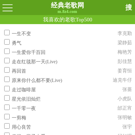
经典老歌网
搜
m.8z4.com
我喜欢的老歌Top500
李克勤
一生不变
梁静茹
勇气
梅艳芳
一生爱你千百回
彭佳慧
走在红毯那一天(Live)
姜育恒
再回首
迪克牛仔
原来你什么都不要(Live)
张蔷
走过咖啡屋
小虎队
星光依旧灿烂
邰正宵
一千零一夜
张明敏
一剪梅
张宇
用心良苦