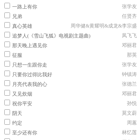
张学友
一路上有你
任贤齐
兄弟
周华健&黄耀明&成龙&李宗盛
真心英雄
凤飞飞
追梦人(《雪山飞狐》电视剧主题曲)
邓丽君
那天晚上遇见你
那英
征服
张学友
只想一生跟你走
钟镇涛
只要你过得比我好
张德兰
月亮代表我的心
邓丽君
又见炊烟
孙悦
祝你平安
莫文蔚
阴天
周蕙
约定
林忆莲
至少还有你