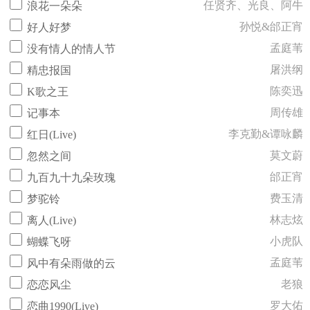
任贤齐、光良、阿牛
浪花一朵朵
孙悦&邰正宵
好人好梦
孟庭苇
没有情人的情人节
屠洪纲
精忠报国
陈奕迅
K歌之王
周传雄
记事本
李克勤&谭咏麟
红日(Live)
莫文蔚
忽然之间
邰正宵
九百九十九朵玫瑰
费玉清
梦驼铃
林志炫
离人(Live)
小虎队
蝴蝶飞呀
孟庭苇
风中有朵雨做的云
老狼
恋恋风尘
罗大佑
恋曲1990(Live)