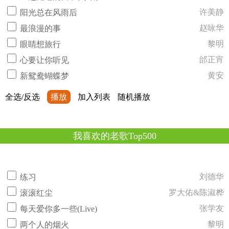
许美静
阳光总在风雨后
赵咏华
最浪漫的事
黎明
眼睛想旅行
邰正宵
心要让你听见
黄安
新鸳鸯蝴蝶梦
全选/反选
播放
加入列表
随机播放
我喜欢的老歌Top500
刘德华
练习
罗大佑&陈淑桦
滚滚红尘
张学友
每天爱你多一些(Live)
黎明
两个人的烟火