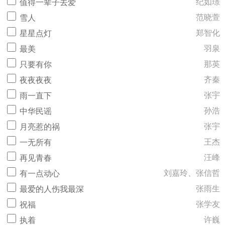
纪如璟
值得一辈子去爱
范晓萱
雪人
郑智化
星星点灯
羽泉
最美
那英
只要有你
齐秦
夜夜夜夜
张宇
雨一直下
孙浩
中华民谣
张宇
月亮惹的祸
王杰
一无所有
汪峰
再见青春
刘嘉玲、张信哲
有一点动心
张雨生
最爱的人伤我最深
张学友
祝福
许巍
执着