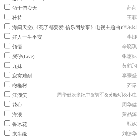
苏芮
酒干倘卖无
王菲
矜持
信乐团
海阔天空(《死了都要爱-信乐团故事》电视主题曲)
李娜
好人一生平安
辛晓琪
领悟
张惠妹
哭砂(Live)
黄鹤翔
九妹
李宗盛
寂寞难耐
齐豫
橄榄树
周华健&张纪中&胡军&黄晓明&小虫
江湖笑
周华健
花心
黄品源
海浪
甄妮
鲁冰花
刘德华
来生缘