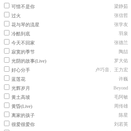
梁静茹
可惜不是你
张信哲
过火
张学友
花与琴的流星
羽泉
冷酷到底
张德兰
今天不回家
陶喆
寂寞的季节
罗大佑
光阴的故事(Live)
卢巧音、王力宏
好心分手
许巍
蓝莲花
Beyond
光辉岁月
毛阿敏
黄土高坡
周传雄
黄昏(Live)
陈星
离家的孩子
刘若英
很爱很爱你