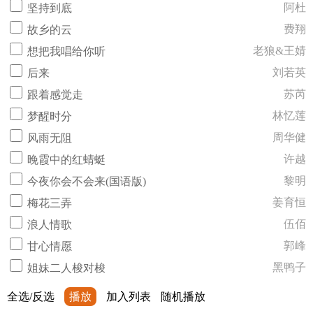
阿杜
坚持到底
费翔
故乡的云
老狼&王婧
想把我唱给你听
刘若英
后来
苏芮
跟着感觉走
林忆莲
梦醒时分
周华健
风雨无阻
许越
晚霞中的红蜻蜓
黎明
今夜你会不会来(国语版)
姜育恒
梅花三弄
伍佰
浪人情歌
郭峰
甘心情愿
黑鸭子
姐妹二人梭对梭
全选/反选
播放
加入列表
随机播放