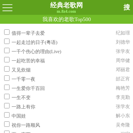
经典老歌网
搜
m.8z4.com
我喜欢的老歌Top500
纪如璟
值得一辈子去爱
刘德华
一起走过的日子(粤语)
张学友
一千个伤心的理由(Live)
周华健
一起吃苦的幸福
邓丽君
又见炊烟
邰正宵
一千零一夜
梅艳芳
一生爱你千百回
李克勤
一生不变
张学友
一路上有你
解小东
中国娃
吴奇隆
祝你一路顺风