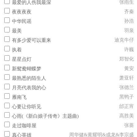
张雨生
最爱的人伤我最深
齐秦
夜夜夜夜
孙浩
中华民谣
羽泉
最美
迪克牛仔
有多少爱可以重来
许巍
执着
郑智化
星星点灯
黄安
新鸳鸯蝴蝶梦
萧亚轩
最熟悉的陌生人
张德兰
月亮代表我的心
黑鸭子
雁南飞
邰正宵
心要让你听见
高胜美
心雨(《新白娘子传奇》主题曲)
张蔷
走过咖啡屋
周华健&黄耀明&成龙&李宗盛
真心英雄