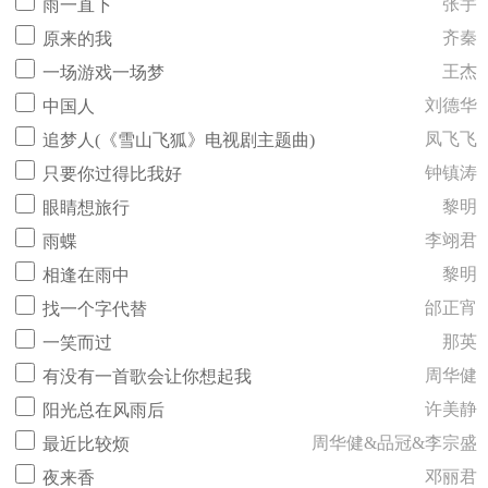
张宇
雨一直下
齐秦
原来的我
王杰
一场游戏一场梦
刘德华
中国人
凤飞飞
追梦人(《雪山飞狐》电视剧主题曲)
钟镇涛
只要你过得比我好
黎明
眼睛想旅行
李翊君
雨蝶
黎明
相逢在雨中
邰正宵
找一个字代替
那英
一笑而过
周华健
有没有一首歌会让你想起我
许美静
阳光总在风雨后
周华健&品冠&李宗盛
最近比较烦
邓丽君
夜来香