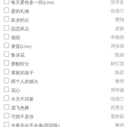
张学友
每天爱你多一些(Live)
张德兰
爱的礼物
费翔
故乡的云
老狼
恋恋风尘
辛晓琪
领悟
周传雄
黄昏(Live)
甄妮
鲁冰花
林忆莲
梦醒时分
陈星
离家的孩子
黎明
两个人的烟火
周华健
花心
张德兰
今天不回家
郑秀文
眉飞色舞
梁静茹
可惜不是你
黎明
今夜你会不会来(国语版)