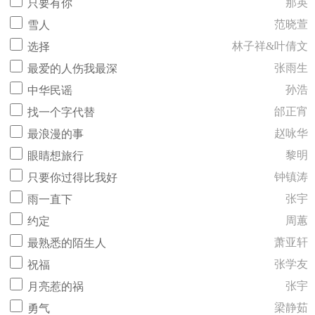
那英
只要有你
范晓萱
雪人
林子祥&叶倩文
选择
张雨生
最爱的人伤我最深
孙浩
中华民谣
邰正宵
找一个字代替
赵咏华
最浪漫的事
黎明
眼睛想旅行
钟镇涛
只要你过得比我好
张宇
雨一直下
周蕙
约定
萧亚轩
最熟悉的陌生人
张学友
祝福
张宇
月亮惹的祸
梁静茹
勇气