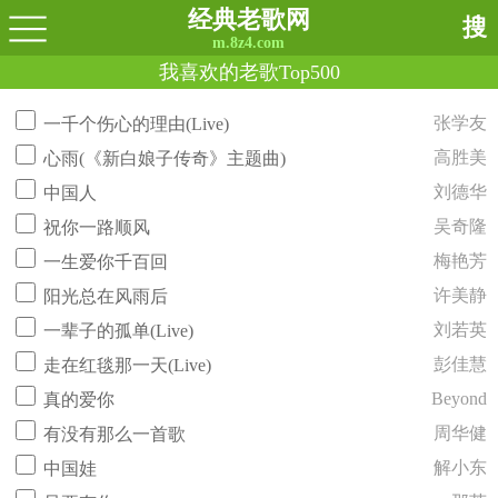
经典老歌网
搜
m.8z4.com
我喜欢的老歌Top500
张学友
一千个伤心的理由(Live)
高胜美
心雨(《新白娘子传奇》主题曲)
刘德华
中国人
吴奇隆
祝你一路顺风
梅艳芳
一生爱你千百回
许美静
阳光总在风雨后
刘若英
一辈子的孤单(Live)
彭佳慧
走在红毯那一天(Live)
Beyond
真的爱你
周华健
有没有那么一首歌
解小东
中国娃