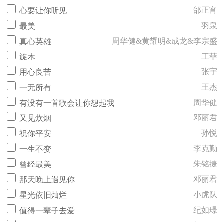
邰正宵
心要让你听见
羽泉
最美
周华健&黄耀明&成龙&李宗盛
真心英雄
王菲
旋木
张宇
用心良苦
王杰
一无所有
周华健
有没有一首歌会让你想起我
邓丽君
又见炊烟
孙悦
祝你平安
李克勤
一生不变
朱铭捷
曾经最美
邓丽君
那天晚上遇见你
小虎队
星光依旧灿烂
纪如璟
值得一辈子去爱