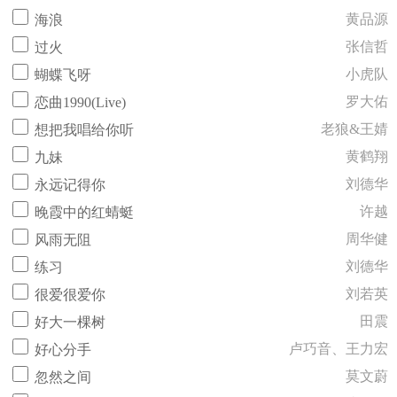
黄品源
海浪
张信哲
过火
小虎队
蝴蝶飞呀
罗大佑
恋曲1990(Live)
老狼&王婧
想把我唱给你听
黄鹤翔
九妹
刘德华
永远记得你
许越
晚霞中的红蜻蜓
周华健
风雨无阻
刘德华
练习
刘若英
很爱很爱你
田震
好大一棵树
卢巧音、王力宏
好心分手
莫文蔚
忽然之间