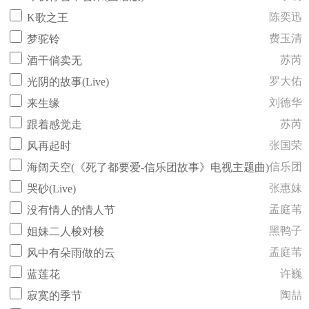
陈奕迅
K歌之王
费玉清
梦驼铃
苏芮
酒干倘卖无
罗大佑
光阴的故事(Live)
刘德华
来生缘
苏芮
跟着感觉走
张国荣
风再起时
信乐团
海阔天空(《死了都要爱-信乐团故事》电视主题曲)
张惠妹
哭砂(Live)
孟庭苇
没有情人的情人节
黑鸭子
姐妹二人梭对梭
孟庭苇
风中有朵雨做的云
许巍
蓝莲花
陶喆
寂寞的季节