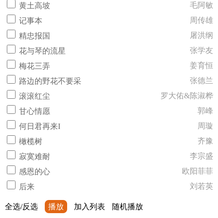
毛阿敏
黄土高坡
周传雄
记事本
屠洪纲
精忠报国
张学友
花与琴的流星
姜育恒
梅花三弄
张德兰
路边的野花不要采
罗大佑&陈淑桦
滚滚红尘
郭峰
甘心情愿
周璇
何日君再来I
齐豫
橄榄树
李宗盛
寂寞难耐
欧阳菲菲
感恩的心
刘若英
后来
全选/反选
播放
加入列表
随机播放