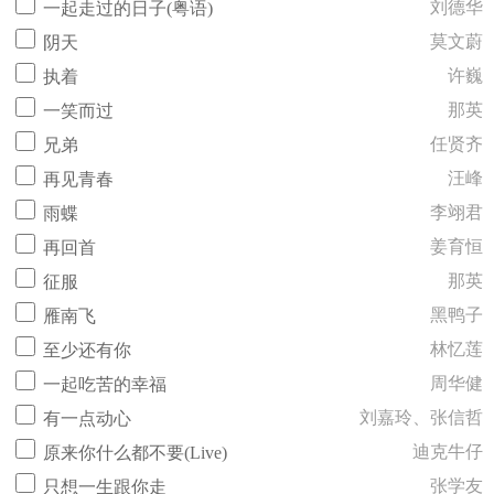
刘德华
一起走过的日子(粤语)
莫文蔚
阴天
许巍
执着
那英
一笑而过
任贤齐
兄弟
汪峰
再见青春
李翊君
雨蝶
姜育恒
再回首
那英
征服
黑鸭子
雁南飞
林忆莲
至少还有你
周华健
一起吃苦的幸福
刘嘉玲、张信哲
有一点动心
迪克牛仔
原来你什么都不要(Live)
张学友
只想一生跟你走