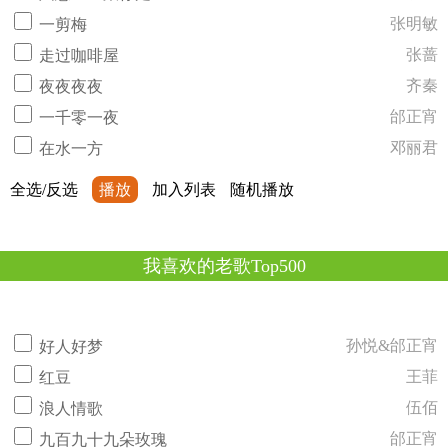
张明敏
一剪梅
张蔷
走过咖啡屋
齐秦
夜夜夜夜
邰正宵
一千零一夜
邓丽君
在水一方
全选/反选
播放
加入列表
随机播放
我喜欢的老歌Top500
孙悦&邰正宵
好人好梦
王菲
红豆
伍佰
浪人情歌
邰正宵
九百九十九朵玫瑰