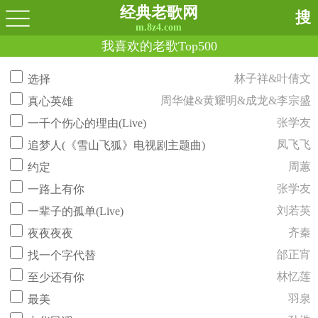
经典老歌网
搜
m.8z4.com
我喜欢的老歌Top500
林子祥&叶倩文
选择
周华健&黄耀明&成龙&李宗盛
真心英雄
张学友
一千个伤心的理由(Live)
凤飞飞
追梦人(《雪山飞狐》电视剧主题曲)
周蕙
约定
张学友
一路上有你
刘若英
一辈子的孤单(Live)
齐秦
夜夜夜夜
邰正宵
找一个字代替
林忆莲
至少还有你
羽泉
最美