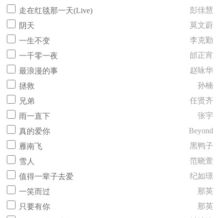
彭佳慧
走在红毯那一天(Live)
莫文蔚
阴天
李克勤
一生不变
邰正宵
一千零一夜
赵咏华
最浪漫的事
孙楠
拯救
任贤齐
兄弟
张宇
雨一直下
Beyond
真的爱你
黑鸭子
雁南飞
范晓萱
雪人
纪如璟
值得一辈子去爱
那英
一笑而过
那英
只要有你