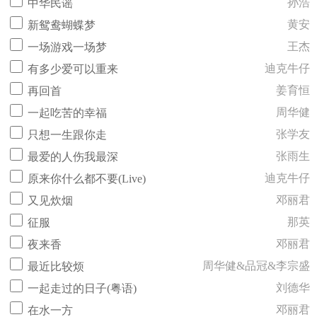
孙浩
中华民谣
黄安
新鸳鸯蝴蝶梦
王杰
一场游戏一场梦
迪克牛仔
有多少爱可以重来
姜育恒
再回首
周华健
一起吃苦的幸福
张学友
只想一生跟你走
张雨生
最爱的人伤我最深
迪克牛仔
原来你什么都不要(Live)
邓丽君
又见炊烟
那英
征服
邓丽君
夜来香
周华健&品冠&李宗盛
最近比较烦
刘德华
一起走过的日子(粤语)
邓丽君
在水一方