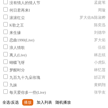
孟庭苇
没有情人的情人节
周璇
何日君再来I
罗大佑&陈淑桦
滚滚红尘
陈奕迅
K歌之王
刘德华
来生缘
罗大佑
恋曲1990(Live)
伍佰
浪人情歌
林志炫
离人(Live)
小虎队
蝴蝶飞呀
林忆莲
梦醒时分
邰正宵
九百九十九朵玫瑰
黄鹤翔
九妹
张学友
每天爱你多一些(Live)
全选/反选
播放
加入列表
随机播放