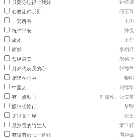
钟镇涛
只要你过得比我好
邰正宵
心要让你听见
王杰
一无所有
孙悦
祝你平安
王菲
旋木
李翊君
雨蝶
朱铭捷
曾经最美
张德兰
月亮代表我的心
黎明
相逢在雨中
刘德华
中国人
刘嘉玲、张信哲
有一点动心
黎明
眼睛想旅行
张蔷
走过咖啡屋
萧亚轩
最熟悉的陌生人
周华健
有没有那么一首歌