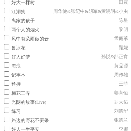
田震
好大一棵树
周华健&张纪中&胡军&黄晓明&小虫
江湖笑
陈星
离家的孩子
黎明
两个人的烟火
孟庭苇
风中有朵雨做的云
甄妮
鲁冰花
孙悦&邰正宵
好人好梦
黄品源
海浪
周传雄
记事本
王菲
矜持
姜育恒
梅花三弄
罗大佑
光阴的故事(Live)
刘德华
练习
张德兰
路边的野花不要采
李娜
好人一生平安