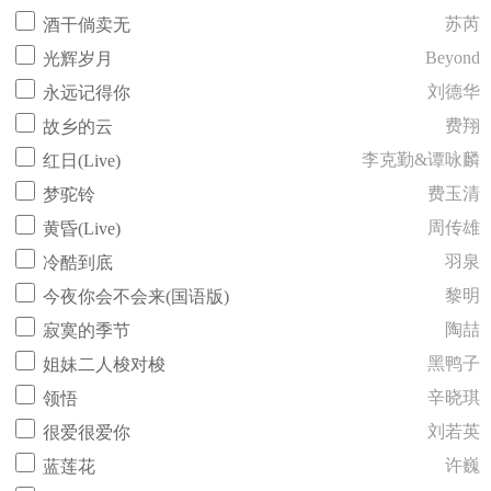
苏芮
酒干倘卖无
Beyond
光辉岁月
刘德华
永远记得你
费翔
故乡的云
李克勤&谭咏麟
红日(Live)
费玉清
梦驼铃
周传雄
黄昏(Live)
羽泉
冷酷到底
黎明
今夜你会不会来(国语版)
陶喆
寂寞的季节
黑鸭子
姐妹二人梭对梭
辛晓琪
领悟
刘若英
很爱很爱你
许巍
蓝莲花