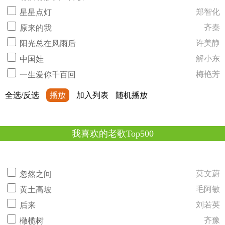
郑智化
星星点灯
齐秦
原来的我
许美静
阳光总在风雨后
解小东
中国娃
梅艳芳
一生爱你千百回
全选/反选
播放
加入列表
随机播放
我喜欢的老歌Top500
莫文蔚
忽然之间
毛阿敏
黄土高坡
刘若英
后来
齐豫
橄榄树