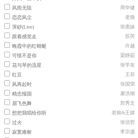
周华健
风雨无阻
老狼
恋恋风尘
张惠妹
哭砂(Live)
苏芮
跟着感觉走
许越
晚霞中的红蜻蜓
梁静茹
可惜不是你
张学友
花与琴的流星
王菲
红豆
张国荣
风再起时
屠洪纲
精忠报国
郑秀文
眉飞色舞
老狼&王婧
想把我唱给你听
张信哲
过火
李宗盛
寂寞难耐