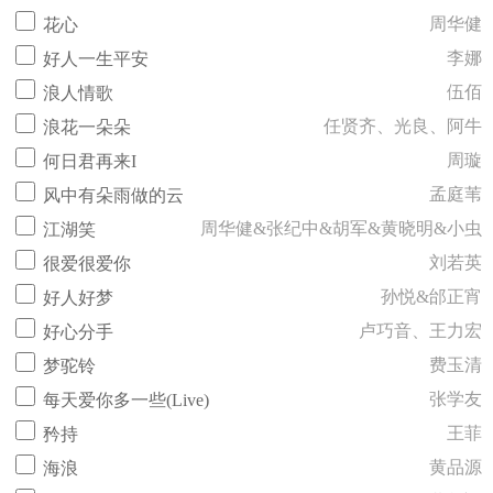
周华健
花心
李娜
好人一生平安
伍佰
浪人情歌
任贤齐、光良、阿牛
浪花一朵朵
周璇
何日君再来I
孟庭苇
风中有朵雨做的云
周华健&张纪中&胡军&黄晓明&小虫
江湖笑
刘若英
很爱很爱你
孙悦&邰正宵
好人好梦
卢巧音、王力宏
好心分手
费玉清
梦驼铃
张学友
每天爱你多一些(Live)
王菲
矜持
黄品源
海浪