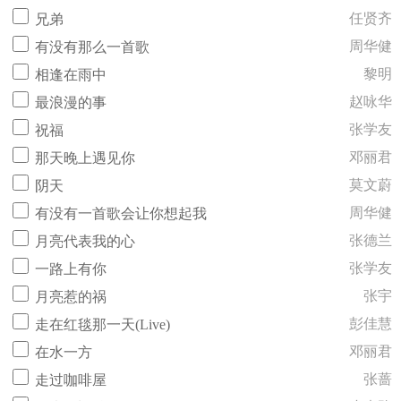
任贤齐
兄弟
周华健
有没有那么一首歌
黎明
相逢在雨中
赵咏华
最浪漫的事
张学友
祝福
邓丽君
那天晚上遇见你
莫文蔚
阴天
周华健
有没有一首歌会让你想起我
张德兰
月亮代表我的心
张学友
一路上有你
张宇
月亮惹的祸
彭佳慧
走在红毯那一天(Live)
邓丽君
在水一方
张蔷
走过咖啡屋