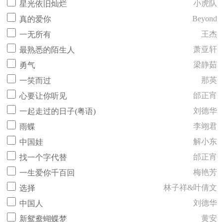
小虎队
星光依旧灿烂
Beyond
真的爱你
王杰
一无所有
萧亚轩
最熟悉的陌生人
梁静茹
勇气
那英
一笑而过
邰正宵
心要让你听见
刘德华
一起走过的日子(粤语)
李翊君
雨蝶
解小东
中国娃
邰正宵
找一个字代替
梅艳芳
一生爱你千百回
林子祥&叶倩文
选择
刘德华
中国人
黄安
新鸳鸯蝴蝶梦