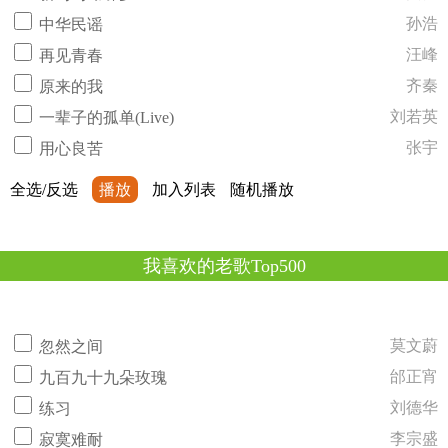
孙浩
中华民谣
汪峰
再见青春
齐秦
原来的我
刘若英
一辈子的孤单(Live)
张宇
用心良苦
全选/反选
播放
加入列表
随机播放
我喜欢的老歌Top500
莫文蔚
忽然之间
邰正宵
九百九十九朵玫瑰
刘德华
练习
李宗盛
寂寞难耐