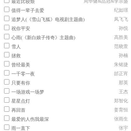
周华健&品冠&李宗盛
最近比较烦
纪如璟
值得一辈子去爱
凤飞飞
追梦人(《雪山飞狐》电视剧主题曲)
孙悦
祝你平安
高胜美
心雨(《新白娘子传奇》主题曲)
范晓萱
雪人
孙楠
拯救
朱铭捷
曾经最美
邰正宵
一千零一夜
那英
只要有你
王杰
一场游戏一场梦
郑智化
星星点灯
姜育恒
再回首
张雨生
最爱的人伤我最深
张宇
雨一直下