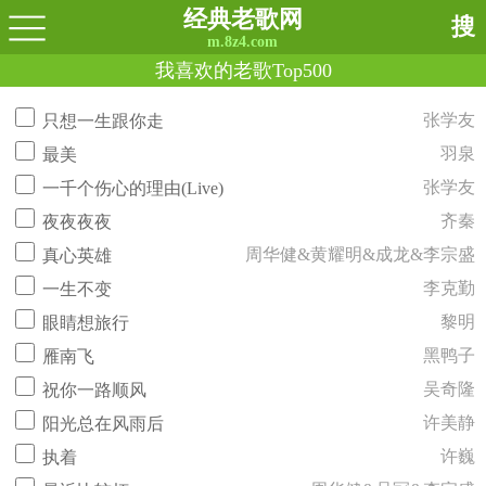
经典老歌网
搜
m.8z4.com
我喜欢的老歌Top500
张学友
只想一生跟你走
羽泉
最美
张学友
一千个伤心的理由(Live)
齐秦
夜夜夜夜
周华健&黄耀明&成龙&李宗盛
真心英雄
李克勤
一生不变
黎明
眼睛想旅行
黑鸭子
雁南飞
吴奇隆
祝你一路顺风
许美静
阳光总在风雨后
许巍
执着