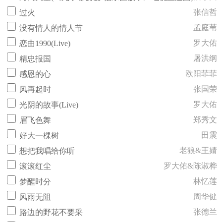
张信哲
过火
孟庭苇
没有情人的情人节
罗大佑
恋曲1990(Live)
屠洪纲
精忠报国
欧阳菲菲
感恩的心
张国荣
风再起时
罗大佑
光阴的故事(Live)
郑秀文
眉飞色舞
田震
好大一棵树
老狼&王婧
想把我唱给你听
罗大佑&陈淑桦
滚滚红尘
林忆莲
梦醒时分
周华健
风雨无阻
张德兰
路边的野花不要采