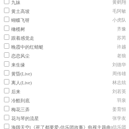
黄鹤翔
九妹
毛阿敏
黄土高坡
小虎队
蝴蝶飞呀
齐豫
橄榄树
苏芮
跟着感觉走
许越
晚霞中的红蜻蜓
老狼
恋恋风尘
刘德华
来生缘
周传雄
黄昏(Live)
林志炫
离人(Live)
刘若英
后来
羽泉
冷酷到底
姜育恒
梅花三弄
张学友
花与琴的流星
信乐团
海阔天空(《死了都要爱-信乐团故事》电视主题曲)