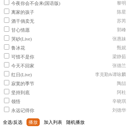
黎明
今夜你会不会来(国语版)
陈星
离家的孩子
苏芮
酒干倘卖无
郭峰
甘心情愿
张惠妹
哭砂(Live)
甄妮
鲁冰花
梁静茹
可惜不是你
张德兰
今天不回家
李克勤&谭咏麟
红日(Live)
陶喆
寂寞的季节
阿杜
坚持到底
辛晓琪
领悟
刘德华
永远记得你
全选/反选
播放
加入列表
随机播放