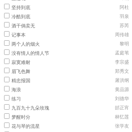
阿杜
坚持到底
羽泉
冷酷到底
苏芮
酒干倘卖无
周传雄
记事本
黎明
两个人的烟火
孟庭苇
没有情人的情人节
李宗盛
寂寞难耐
郑秀文
眉飞色舞
屠洪纲
精忠报国
黄品源
海浪
刘德华
练习
邰正宵
九百九十九朵玫瑰
林忆莲
梦醒时分
张学友
花与琴的流星