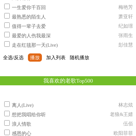
梅艳芳
一生爱你千百回
萧亚轩
最熟悉的陌生人
纪如璟
值得一辈子去爱
张雨生
最爱的人伤我最深
彭佳慧
走在红毯那一天(Live)
全选/反选
播放
加入列表
随机播放
我喜欢的老歌Top500
林志炫
离人(Live)
老狼&王婧
想把我唱给你听
伍佰
浪人情歌
欧阳菲菲
感恩的心