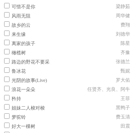
梁静茹
可惜不是你
周华健
风雨无阻
费翔
故乡的云
刘德华
来生缘
陈星
离家的孩子
齐豫
橄榄树
张德兰
路边的野花不要采
甄妮
鲁冰花
罗大佑
光阴的故事(Live)
任贤齐、光良、阿牛
浪花一朵朵
王菲
矜持
黑鸭子
姐妹二人梭对梭
费玉清
梦驼铃
田震
好大一棵树