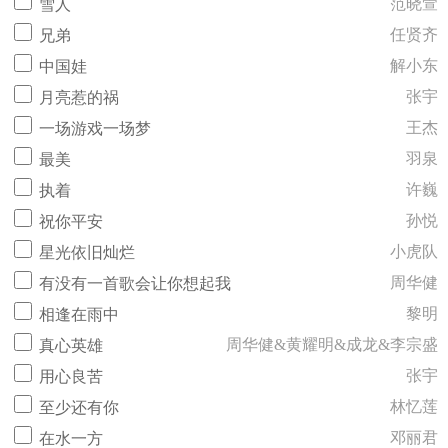
范晓萱
雪人
任贤齐
兄弟
解小东
中国娃
张宇
月亮惹的祸
王杰
一场游戏一场梦
羽泉
最美
许巍
执着
孙悦
祝你平安
小虎队
星光依旧灿烂
周华健
有没有一首歌会让你想起我
黎明
相逢在雨中
周华健&黄耀明&成龙&李宗盛
真心英雄
张宇
用心良苦
林忆莲
至少还有你
邓丽君
在水一方