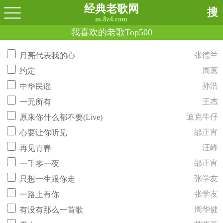
经典老歌网
搜
m.8z4.com
我喜欢的老歌Top500
张德兰
月亮代表我的心
周蕙
约定
孙浩
中华民谣
王杰
一无所有
迪克牛仔
原来你什么都不要(Live)
邰正宵
心要让你听见
汪峰
再见青春
邰正宵
一千零一夜
张学友
只想一生跟你走
张学友
一路上有你
周华健
有没有那么一首歌