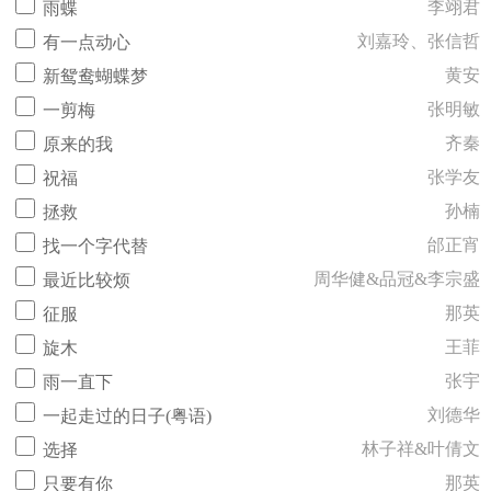
李翊君
雨蝶
刘嘉玲、张信哲
有一点动心
黄安
新鸳鸯蝴蝶梦
张明敏
一剪梅
齐秦
原来的我
张学友
祝福
孙楠
拯救
邰正宵
找一个字代替
周华健&品冠&李宗盛
最近比较烦
那英
征服
王菲
旋木
张宇
雨一直下
刘德华
一起走过的日子(粤语)
林子祥&叶倩文
选择
那英
只要有你