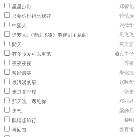
郑智化
星星点灯
钟镇涛
只要你过得比我好
刘德华
中国人
凤飞飞
追梦人(《雪山飞狐》电视剧主题曲)
莫文蔚
阴天
迪克牛仔
有多少爱可以重来
齐秦
夜夜夜夜
朱铭捷
曾经最美
赵咏华
最浪漫的事
张蔷
走过咖啡屋
邓丽君
那天晚上遇见你
梁静茹
勇气
黎明
眼睛想旅行
姜育恒
再回首