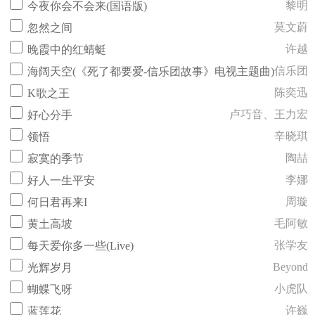
黎明
今夜你会不会来(国语版)
莫文蔚
忽然之间
许越
晚霞中的红蜻蜓
信乐团
海阔天空(《死了都要爱-信乐团故事》电视主题曲)
陈奕迅
K歌之王
卢巧音、王力宏
好心分手
辛晓琪
领悟
陶喆
寂寞的季节
李娜
好人一生平安
周璇
何日君再来I
毛阿敏
黄土高坡
张学友
每天爱你多一些(Live)
Beyond
光辉岁月
小虎队
蝴蝶飞呀
许巍
蓝莲花