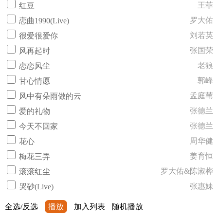
王菲
红豆
罗大佑
恋曲1990(Live)
刘若英
很爱很爱你
张国荣
风再起时
老狼
恋恋风尘
郭峰
甘心情愿
孟庭苇
风中有朵雨做的云
张德兰
爱的礼物
张德兰
今天不回家
周华健
花心
姜育恒
梅花三弄
罗大佑&陈淑桦
滚滚红尘
张惠妹
哭砂(Live)
全选/反选
播放
加入列表
随机播放