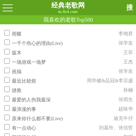
经典老歌网
搜
m.8z4.com
我喜欢的老歌Top500
李翊君
雨蝶
张学友
一千个伤心的理由(Live)
王菲
旋木
王杰
一场游戏一场梦
张学友
祝福
周华健&品冠&李宗盛
最近比较烦
孙楠
拯救
张雨生
最爱的人伤我最深
赵咏华
最浪漫的事
迪克牛仔
原来你什么都不要(Live)
刘嘉玲、张信哲
有一点动心