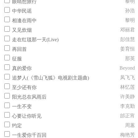
黎明
眼睛想旅行
孙浩
中华民谣
黎明
相逢在雨中
邓丽君
又见炊烟
彭佳慧
走在红毯那一天(Live)
姜育恒
再回首
那英
征服
Beyond
真的爱你
凤飞飞
追梦人(《雪山飞狐》电视剧主题曲)
林忆莲
至少还有你
许美静
阳光总在风雨后
李克勤
一生不变
邰正宵
心要让你听见
周蕙
约定
梅艳芳
一生爱你千百回