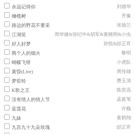
刘德华
永远记得你
齐豫
橄榄树
张德兰
路边的野花不要采
周华健&张纪中&胡军&黄晓明&小虫
江湖笑
孙悦&邰正宵
好人好梦
黎明
两个人的烟火
小虎队
蝴蝶飞呀
周传雄
黄昏(Live)
费玉清
梦驼铃
陈奕迅
K歌之王
孟庭苇
没有情人的情人节
许巍
蓝莲花
黄鹤翔
九妹
邰正宵
九百九十九朵玫瑰