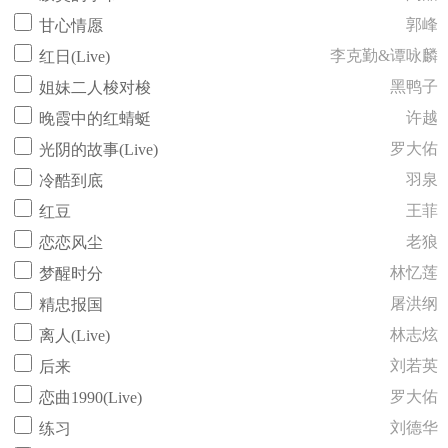
郭峰
甘心情愿
李克勤&谭咏麟
红日(Live)
黑鸭子
姐妹二人梭对梭
许越
晚霞中的红蜻蜓
罗大佑
光阴的故事(Live)
羽泉
冷酷到底
王菲
红豆
老狼
恋恋风尘
林忆莲
梦醒时分
屠洪纲
精忠报国
林志炫
离人(Live)
刘若英
后来
罗大佑
恋曲1990(Live)
刘德华
练习