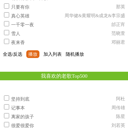
那英
只要有你
周华健&黄耀明&成龙&李宗盛
真心英雄
邰正宵
一千零一夜
范晓萱
雪人
邓丽君
夜来香
全选/反选
播放
加入列表
随机播放
我喜欢的老歌Top500
阿杜
坚持到底
周传雄
记事本
陈星
离家的孩子
刘若英
很爱很爱你