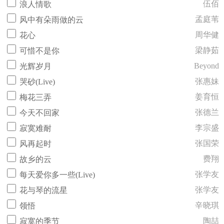
伍佰
浪人情歌
孟庭苇
风中有朵雨做的云
周华健
花心
梁静茹
可惜不是你
Beyond
光辉岁月
张惠妹
哭砂(Live)
姜育恒
梅花三弄
张德兰
今天不回家
李宗盛
寂寞难耐
张国荣
风再起时
费翔
故乡的云
张学友
每天爱你多一些(Live)
张学友
花与琴的流星
辛晓琪
领悟
陶喆
寂寞的季节