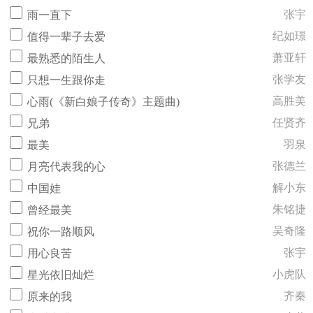
张宇
雨一直下
纪如璟
值得一辈子去爱
萧亚轩
最熟悉的陌生人
张学友
只想一生跟你走
高胜美
心雨(《新白娘子传奇》主题曲)
任贤齐
兄弟
羽泉
最美
张德兰
月亮代表我的心
解小东
中国娃
朱铭捷
曾经最美
吴奇隆
祝你一路顺风
张宇
用心良苦
小虎队
星光依旧灿烂
齐秦
原来的我