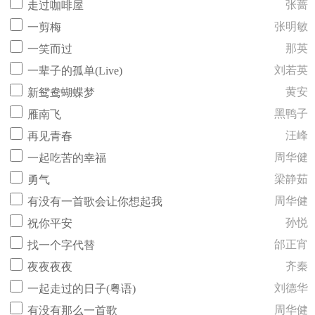
张蔷
走过咖啡屋
张明敏
一剪梅
那英
一笑而过
刘若英
一辈子的孤单(Live)
黄安
新鸳鸯蝴蝶梦
黑鸭子
雁南飞
汪峰
再见青春
周华健
一起吃苦的幸福
梁静茹
勇气
周华健
有没有一首歌会让你想起我
孙悦
祝你平安
邰正宵
找一个字代替
齐秦
夜夜夜夜
刘德华
一起走过的日子(粤语)
周华健
有没有那么一首歌