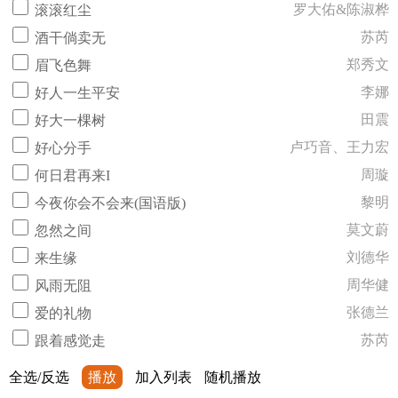
罗大佑&陈淑桦
滚滚红尘
苏芮
酒干倘卖无
郑秀文
眉飞色舞
李娜
好人一生平安
田震
好大一棵树
卢巧音、王力宏
好心分手
周璇
何日君再来I
黎明
今夜你会不会来(国语版)
莫文蔚
忽然之间
刘德华
来生缘
周华健
风雨无阻
张德兰
爱的礼物
苏芮
跟着感觉走
全选/反选
播放
加入列表
随机播放