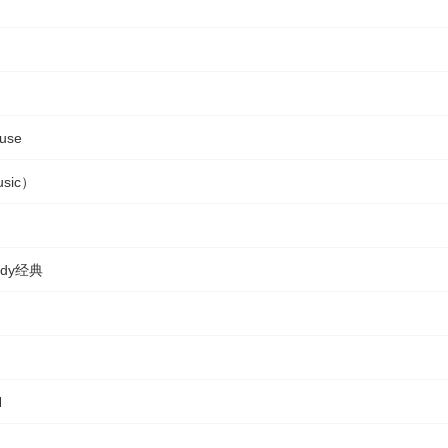
use
sic）
ndy经典
N