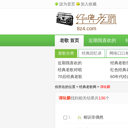
设为首页
加入收藏
8z4.com
老歌 首页
近期我喜欢的
老歌分类
经典回忆录
网络口口
近期我喜欢的
经典老歌5
经典老歌对唱
红色经典
70后经典老歌
60年代
你所在的位置 >
经典老歌网
>
谭咏麟
谭咏麟
找到相关结果共
136
个
1.
相识非偶然