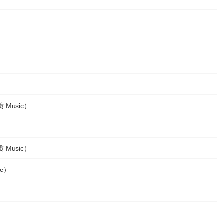
 Music）
 Music）
ic）