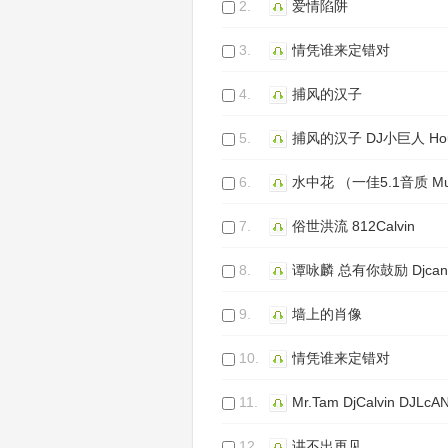
2.
爱情陷阱
3.
情凭谁来定错对
4.
捕风的汉子
5.
捕风的汉子 DJ小巨人 Ho
6.
水中花 （一佳5.1音质 Mu
7.
俗世洪流 812Calvin
8.
谭咏麟 总有你鼓励 Djca
9.
墙上的肖像
10.
情凭谁来定错对
11.
Mr.Tam DjCalvin DJLcA
12.
讲不出再见