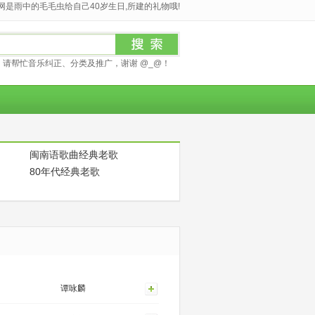
是雨中的毛毛虫给自己40岁生日,所建的礼物哦!
请帮忙音乐纠正、分类及推广，谢谢 @_@！
闽南语歌曲经典老歌
80年代经典老歌
谭咏麟