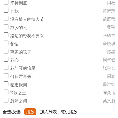
阿杜
坚持到底
黄鹤翔
九妹
孟庭苇
没有情人的情人节
费翔
故乡的云
张德兰
路边的野花不要采
辛晓琪
领悟
陈星
离家的孩子
周华健
花心
张学友
花与琴的流星
周璇
何日君再来I
屠洪纲
精忠报国
陈奕迅
K歌之王
莫文蔚
忽然之间
全选/反选
播放
加入列表
随机播放