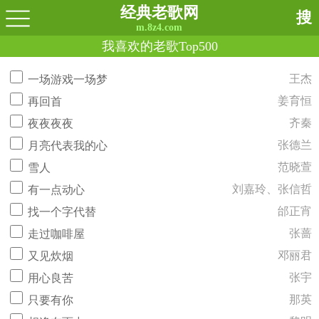
经典老歌网
搜
m.8z4.com
我喜欢的老歌Top500
王杰
一场游戏一场梦
姜育恒
再回首
齐秦
夜夜夜夜
张德兰
月亮代表我的心
范晓萱
雪人
刘嘉玲、张信哲
有一点动心
邰正宵
找一个字代替
张蔷
走过咖啡屋
邓丽君
又见炊烟
张宇
用心良苦
那英
只要有你