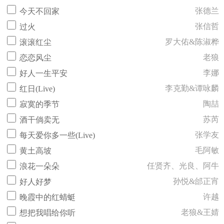
张德兰
今天不回家
张信哲
过火
罗大佑&陈淑桦
滚滚红尘
老狼
恋恋风尘
李娜
好人一生平安
李克勤&谭咏麟
红日(Live)
陶喆
寂寞的季节
苏芮
酒干倘卖无
张学友
每天爱你多一些(Live)
毛阿敏
黄土高坡
任贤齐、光良、阿牛
浪花一朵朵
孙悦&邰正宵
好人好梦
许越
晚霞中的红蜻蜓
老狼&王婧
想把我唱给你听