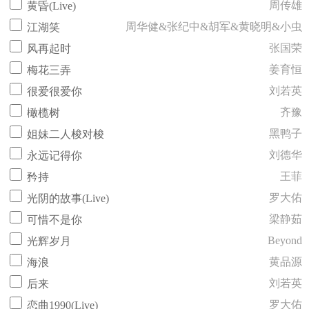
周传雄
黄昏(Live)
周华健&张纪中&胡军&黄晓明&小虫
江湖笑
张国荣
风再起时
姜育恒
梅花三弄
刘若英
很爱很爱你
齐豫
橄榄树
黑鸭子
姐妹二人梭对梭
刘德华
永远记得你
王菲
矜持
罗大佑
光阴的故事(Live)
梁静茹
可惜不是你
Beyond
光辉岁月
黄品源
海浪
刘若英
后来
罗大佑
恋曲1990(Live)