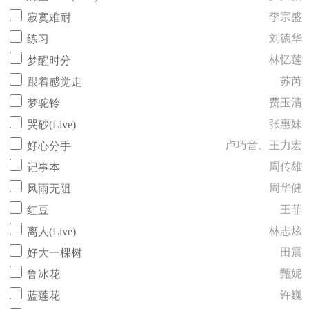
李宗盛
寂寞难耐
刘德华
练习
林忆莲
梦醒时分
苏芮
跟着感觉走
费玉清
梦驼铃
张惠妹
哭砂(Live)
卢巧音、王力宏
好心分手
周传雄
记事本
周华健
风雨无阻
王菲
红豆
林志炫
离人(Live)
田震
好大一棵树
甄妮
鲁冰花
许巍
蓝莲花