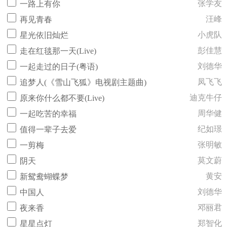
张学友
一路上有你
汪峰
再见青春
小虎队
星光依旧灿烂
彭佳慧
走在红毯那一天(Live)
刘德华
一起走过的日子(粤语)
凤飞飞
追梦人(《雪山飞狐》电视剧主题曲)
迪克牛仔
原来你什么都不要(Live)
周华健
一起吃苦的幸福
纪如璟
值得一辈子去爱
张明敏
一剪梅
莫文蔚
阴天
黄安
新鸳鸯蝴蝶梦
刘德华
中国人
邓丽君
夜来香
郑智化
星星点灯