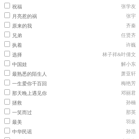
张学友
祝福
张宇
月亮惹的祸
齐秦
原来的我
任贤齐
兄弟
许巍
执着
林子祥&叶倩文
选择
解小东
中国娃
萧亚轩
最熟悉的陌生人
梅艳芳
一生爱你千百回
邓丽君
那天晚上遇见你
孙楠
拯救
那英
一笑而过
羽泉
最美
孙浩
中华民谣