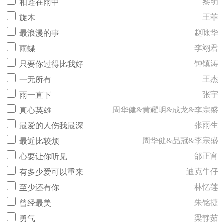
黎明
相逢在雨中
王菲
旋木
赵咏华
最浪漫的事
李翊君
雨蝶
钟镇涛
只要你过得比我好
王杰
一无所有
张宇
雨一直下
周华健&黄耀明&成龙&李宗盛
真心英雄
张雨生
最爱的人伤我最深
周华健&品冠&李宗盛
最近比较烦
邰正宵
心要让你听见
迪克牛仔
有多少爱可以重来
林忆莲
至少还有你
朱铭捷
曾经最美
梁静茹
勇气