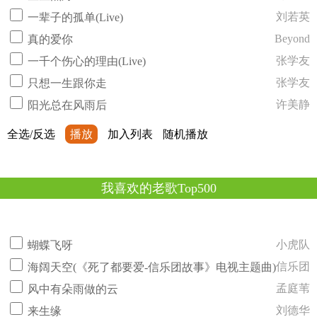
刘若英
一辈子的孤单(Live)
Beyond
真的爱你
张学友
一千个伤心的理由(Live)
张学友
只想一生跟你走
许美静
阳光总在风雨后
全选/反选
播放
加入列表
随机播放
我喜欢的老歌Top500
小虎队
蝴蝶飞呀
信乐团
海阔天空(《死了都要爱-信乐团故事》电视主题曲)
孟庭苇
风中有朵雨做的云
刘德华
来生缘