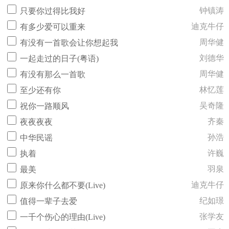
钟镇涛
只要你过得比我好
迪克牛仔
有多少爱可以重来
周华健
有没有一首歌会让你想起我
刘德华
一起走过的日子(粤语)
周华健
有没有那么一首歌
林忆莲
至少还有你
吴奇隆
祝你一路顺风
齐秦
夜夜夜夜
孙浩
中华民谣
许巍
执着
羽泉
最美
迪克牛仔
原来你什么都不要(Live)
纪如璟
值得一辈子去爱
张学友
一千个伤心的理由(Live)