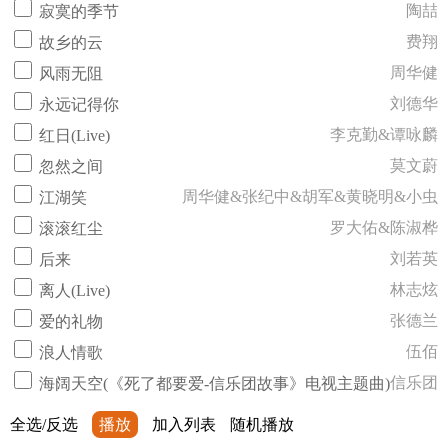
陶喆
寂寞的季节
费翔
故乡的云
周华健
风雨无阻
刘德华
永远记得你
李克勤&谭咏麟
红日(Live)
莫文蔚
忽然之间
周华健&张纪中&胡军&黄晓明&小虫
江湖笑
罗大佑&陈淑桦
滚滚红尘
刘若英
后来
林志炫
离人(Live)
张德兰
爱的礼物
伍佰
浪人情歌
信乐团
海阔天空(《死了都要爱-信乐团故事》电视主题曲)
全选/反选
播放
加入列表
随机播放