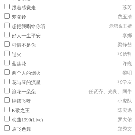
苏芮
跟着感觉走
费玉清
梦驼铃
老狼&王婧
想把我唱给你听
李娜
好人一生平安
梁静茹
可惜不是你
张信哲
过火
许巍
蓝莲花
黎明
两个人的烟火
张学友
花与琴的流星
任贤齐、光良、阿牛
浪花一朵朵
小虎队
蝴蝶飞呀
陈奕迅
K歌之王
罗大佑
恋曲1990(Live)
郑秀文
眉飞色舞