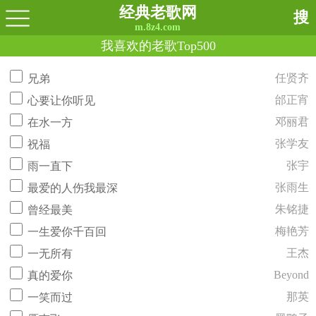
经典老歌网
搜
m.8z4.com
我喜欢的老歌Top500
任贤齐
兄弟
邰正宵
心要让你听见
邓丽君
在水一方
张学友
祝福
张宇
雨一直下
张雨生
最爱的人伤我最深
朱铭捷
曾经最美
梅艳芳
一生爱你千百回
王杰
一无所有
Beyond
真的爱你
那英
一笑而过