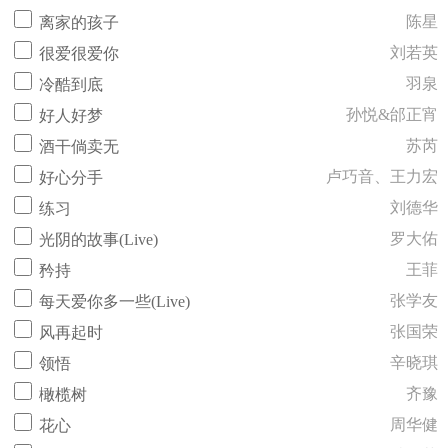
陈星
离家的孩子
刘若英
很爱很爱你
羽泉
冷酷到底
孙悦&邰正宵
好人好梦
苏芮
酒干倘卖无
卢巧音、王力宏
好心分手
刘德华
练习
罗大佑
光阴的故事(Live)
王菲
矜持
张学友
每天爱你多一些(Live)
张国荣
风再起时
辛晓琪
领悟
齐豫
橄榄树
周华健
花心