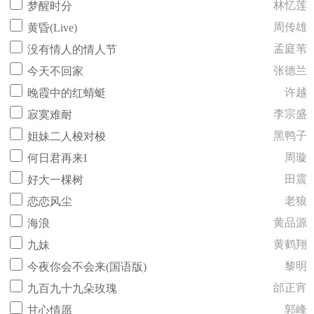
林忆莲
梦醒时分
周传雄
黄昏(Live)
孟庭苇
没有情人的情人节
张德兰
今天不回家
许越
晚霞中的红蜻蜓
李宗盛
寂寞难耐
黑鸭子
姐妹二人梭对梭
周璇
何日君再来I
田震
好大一棵树
老狼
恋恋风尘
黄品源
海浪
黄鹤翔
九妹
黎明
今夜你会不会来(国语版)
邰正宵
九百九十九朵玫瑰
郭峰
甘心情愿