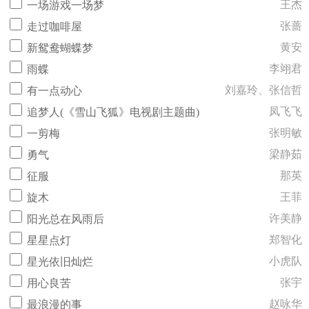
王杰
一场游戏一场梦
张蔷
走过咖啡屋
黄安
新鸳鸯蝴蝶梦
李翊君
雨蝶
刘嘉玲、张信哲
有一点动心
凤飞飞
追梦人(《雪山飞狐》电视剧主题曲)
张明敏
一剪梅
梁静茹
勇气
那英
征服
王菲
旋木
许美静
阳光总在风雨后
郑智化
星星点灯
小虎队
星光依旧灿烂
张宇
用心良苦
赵咏华
最浪漫的事