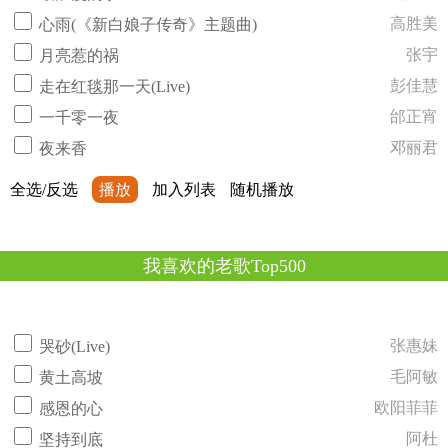
高胜美
心雨(《新白娘子传奇》主题曲)
张宇
月亮惹的祸
彭佳慧
走在红毯那一天(Live)
邰正宵
一千零一夜
邓丽君
夜来香
全选/反选
播放
加入列表
随机播放
我喜欢的老歌Top500
张惠妹
哭砂(Live)
毛阿敏
黄土高坡
欧阳菲菲
感恩的心
阿杜
坚持到底