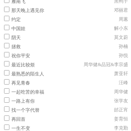
黑鸭子
雁南飞
邓丽君
那天晚上遇见你
周蕙
约定
解小东
中国娃
莫文蔚
阴天
孙楠
拯救
孙悦
祝你平安
周华健&品冠&李宗盛
最近比较烦
萧亚轩
最熟悉的陌生人
汪峰
再见青春
周华健
一起吃苦的幸福
张学友
一路上有你
邰正宵
找一个字代替
姜育恒
再回首
李克勤
一生不变