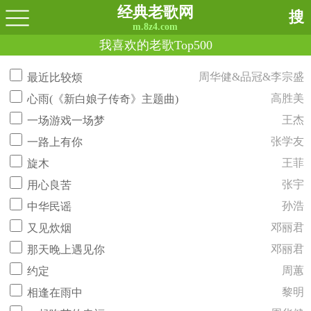
经典老歌网
搜
m.8z4.com
我喜欢的老歌Top500
周华健&品冠&李宗盛
最近比较烦
高胜美
心雨(《新白娘子传奇》主题曲)
王杰
一场游戏一场梦
张学友
一路上有你
王菲
旋木
张宇
用心良苦
孙浩
中华民谣
邓丽君
又见炊烟
邓丽君
那天晚上遇见你
周蕙
约定
黎明
相逢在雨中