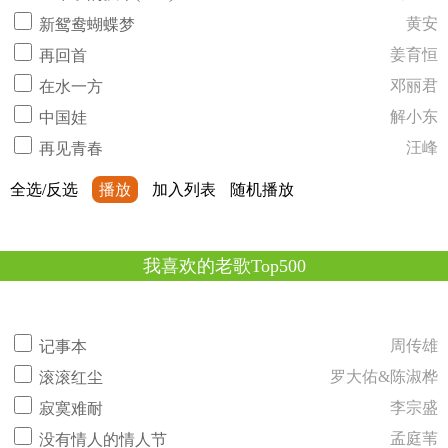
黄安
新鸳鸯蝴蝶梦
姜育恒
再回首
邓丽君
在水一方
解小东
中国娃
汪峰
再见青春
全选/反选
播放
加入列表
随机播放
我喜欢的老歌Top500
周传雄
记事本
罗大佑&陈淑桦
滚滚红尘
李宗盛
寂寞难耐
孟庭苇
没有情人的情人节