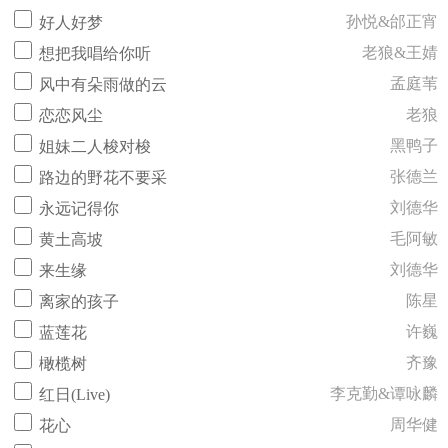
孙悦&邰正宵
好人好梦
老狼&王婧
想把我唱给你听
孟庭苇
风中有朵雨做的云
老狼
恋恋风尘
黑鸭子
姐妹二人梭对梭
张德兰
路边的野花不要采
刘德华
永远记得你
毛阿敏
黄土高坡
刘德华
来生缘
陈星
离家的孩子
许巍
蓝莲花
齐豫
橄榄树
李克勤&谭咏麟
红日(Live)
周华健
花心