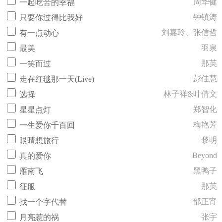
周华健
一起吃苦的幸福
钟镇涛
只要你过得比我好
刘嘉玲、张信哲
有一点动心
羽泉
最美
那英
一笑而过
彭佳慧
走在红毯那一天(Live)
林子祥&叶倩文
选择
郑智化
星星点灯
梅艳芳
一生爱你千百回
黎明
眼睛想旅行
Beyond
真的爱你
黑鸭子
雁南飞
那英
征服
邰正宵
找一个字代替
张宇
月亮惹的祸