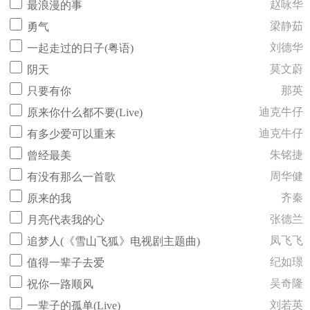
赵咏华
最浪漫的事
梁静茹
勇气
刘德华
一起走过的日子(粤语)
莫文蔚
阴天
那英
只要有你
迪克牛仔
原来你什么都不要(Live)
迪克牛仔
有多少爱可以重来
朱铭捷
曾经最美
周华健
有没有那么一首歌
齐秦
原来的我
张德兰
月亮代表我的心
凤飞飞
追梦人(《雪山飞狐》电视剧主题曲)
纪如璟
值得一辈子去爱
吴奇隆
祝你一路顺风
刘若英
一辈子的孤单(Live)