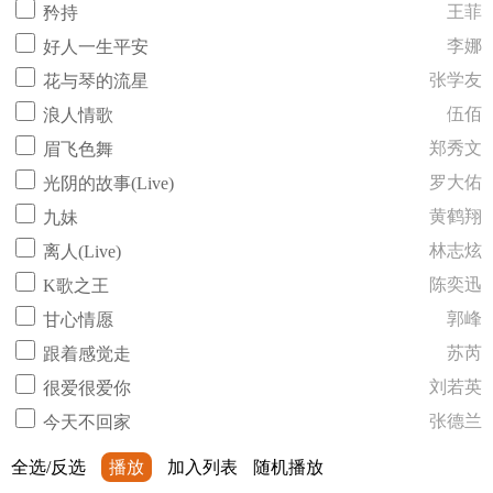
王菲
矜持
李娜
好人一生平安
张学友
花与琴的流星
伍佰
浪人情歌
郑秀文
眉飞色舞
罗大佑
光阴的故事(Live)
黄鹤翔
九妹
林志炫
离人(Live)
陈奕迅
K歌之王
郭峰
甘心情愿
苏芮
跟着感觉走
刘若英
很爱很爱你
张德兰
今天不回家
全选/反选
播放
加入列表
随机播放