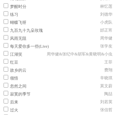
林忆莲
梦醒时分
刘德华
练习
小虎队
蝴蝶飞呀
邰正宵
九百九十九朵玫瑰
周华健
风雨无阻
张学友
每天爱你多一些(Live)
周华健&张纪中&胡军&黄晓明&小虫
江湖笑
王菲
红豆
费翔
故乡的云
辛晓琪
领悟
莫文蔚
忽然之间
陶喆
寂寞的季节
刘若英
后来
张信哲
过火