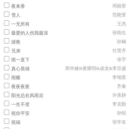
邓丽君
夜来香
范晓萱
雪人
王杰
一无所有
张雨生
最爱的人伤我最深
孙楠
拯救
任贤齐
兄弟
张宇
雨一直下
周华健&黄耀明&成龙&李宗盛
真心英雄
李翊君
雨蝶
齐秦
夜夜夜夜
许美静
阳光总在风雨后
李克勤
一生不变
孙悦
祝你平安
张学友
祝福