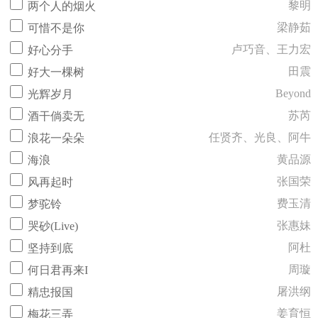
黎明
两个人的烟火
梁静茹
可惜不是你
卢巧音、王力宏
好心分手
田震
好大一棵树
Beyond
光辉岁月
苏芮
酒干倘卖无
任贤齐、光良、阿牛
浪花一朵朵
黄品源
海浪
张国荣
风再起时
费玉清
梦驼铃
张惠妹
哭砂(Live)
阿杜
坚持到底
周璇
何日君再来I
屠洪纲
精忠报国
姜育恒
梅花三弄