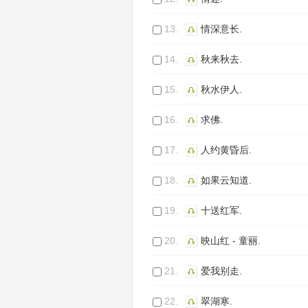
13.
情深意长.
14.
秋来秋去.
15.
秋水伊人.
16.
求佛.
17.
人约黄昏后.
18.
如果云知道.
19.
十送红军.
20.
映山红 - 童丽.
21.
爱我别走.
22.
翠湖寒.