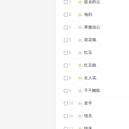
2.
故乡的云.
3.
海韵.
4.
寒傲似心.
5.
荷花颂.
6.
红豆.
7.
红豆曲.
8.
女人花.
9.
千千阙歌.
10.
牵手.
11.
情关.
12.
情迷.