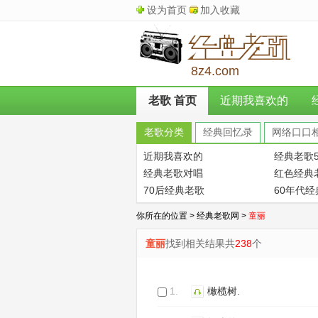
设为首页
加入收藏
8z4.com
老歌 首页
近期我喜欢的
老歌分类
经典回忆录
网络口口
近期我喜欢的
经典老歌5
经典老歌对唱
红色经典
70后经典老歌
60年代
你所在的位置 >
经典老歌网
>
童丽
童丽
找到相关结果共
238
个
1.
橄榄树.