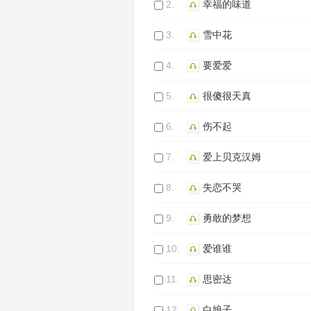
2.
幸福的味道
3.
雪中花
4.
要爱爱
5.
很傻很天真
6.
伤不起
7.
爱上贝克汉姆
8.
失恋不哭
9.
勇敢的梦想
10.
爱谁谁
11.
思密达
12.
白娘子