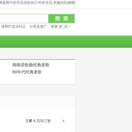
是雨中的毛毛虫给自己40岁生日,所建的礼物哦!
请帮忙音乐纠正、分类及推广，谢谢 @_@！
闽南语歌曲经典老歌
80年代经典老歌
王麟 & 完马三智