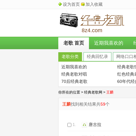
设为首页
加入收藏
8z4.com
老歌 首页
近期我喜欢的
老歌分类
经典回忆录
网络口口
近期我喜欢的
经典老歌5
经典老歌对唱
红色经典
70后经典老歌
60年代
你所在的位置 >
经典老歌网
>
王麟
王麟
找到相关结果共
59
个
1.
唐古拉