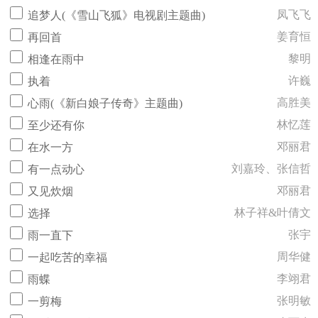
凤飞飞
追梦人(《雪山飞狐》电视剧主题曲)
姜育恒
再回首
黎明
相逢在雨中
许巍
执着
高胜美
心雨(《新白娘子传奇》主题曲)
林忆莲
至少还有你
邓丽君
在水一方
刘嘉玲、张信哲
有一点动心
邓丽君
又见炊烟
林子祥&叶倩文
选择
张宇
雨一直下
周华健
一起吃苦的幸福
李翊君
雨蝶
张明敏
一剪梅