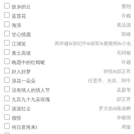
费翔
故乡的云
许巍
蓝莲花
黄品源
海浪
郭峰
甘心情愿
周华健&张纪中&胡军&黄晓明&小虫
江湖笑
毛阿敏
黄土高坡
许越
晚霞中的红蜻蜓
孙悦&邰正宵
好人好梦
任贤齐、光良、阿牛
浪花一朵朵
孟庭苇
没有情人的情人节
邰正宵
九百九十九朵玫瑰
罗大佑&陈淑桦
滚滚红尘
辛晓琪
领悟
周璇
何日君再来I