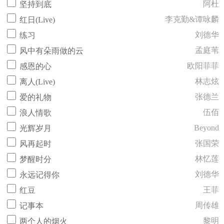
阿杜
坚持到底
李克勤&谭咏麟
红日(Live)
刘德华
练习
孟庭苇
风中有朵雨做的云
欧阳菲菲
感恩的心
林志炫
离人(Live)
张德兰
爱的礼物
伍佰
浪人情歌
Beyond
光辉岁月
张国荣
风再起时
林忆莲
梦醒时分
刘德华
永远记得你
王菲
红豆
周传雄
记事本
黎明
两个人的烟火