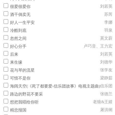
刘若英
很爱很爱你
苏芮
酒干倘卖无
李娜
好人一生平安
羽泉
冷酷到底
莫文蔚
忽然之间
卢巧音、王力宏
好心分手
刘若英
后来
刘德华
来生缘
张学友
花与琴的流星
梁静茹
可惜不是你
信乐团
海阔天空(《死了都要爱-信乐团故事》电视主题曲)
张德兰
路边的野花不要采
老狼&王婧
想把我唱给你听
屠洪纲
精忠报国