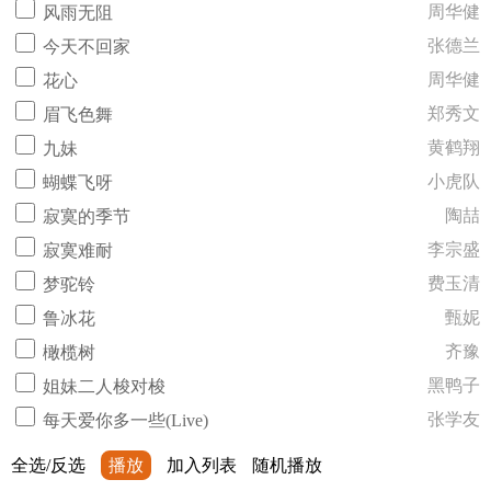
周华健
风雨无阻
张德兰
今天不回家
周华健
花心
郑秀文
眉飞色舞
黄鹤翔
九妹
小虎队
蝴蝶飞呀
陶喆
寂寞的季节
李宗盛
寂寞难耐
费玉清
梦驼铃
甄妮
鲁冰花
齐豫
橄榄树
黑鸭子
姐妹二人梭对梭
张学友
每天爱你多一些(Live)
全选/反选
播放
加入列表
随机播放