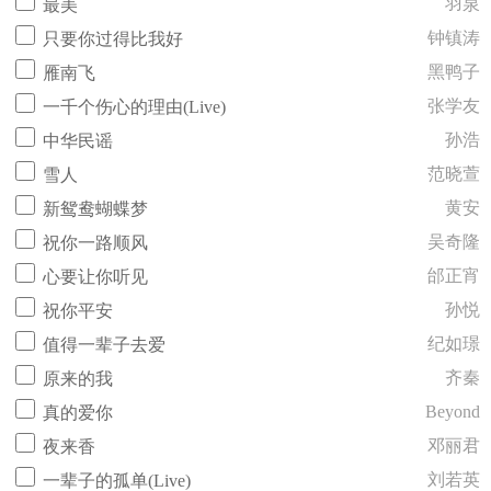
羽泉
最美
钟镇涛
只要你过得比我好
黑鸭子
雁南飞
张学友
一千个伤心的理由(Live)
孙浩
中华民谣
范晓萱
雪人
黄安
新鸳鸯蝴蝶梦
吴奇隆
祝你一路顺风
邰正宵
心要让你听见
孙悦
祝你平安
纪如璟
值得一辈子去爱
齐秦
原来的我
Beyond
真的爱你
邓丽君
夜来香
刘若英
一辈子的孤单(Live)