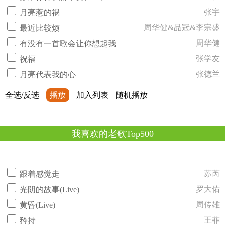
张宇
月亮惹的祸
周华健&品冠&李宗盛
最近比较烦
周华健
有没有一首歌会让你想起我
张学友
祝福
张德兰
月亮代表我的心
全选/反选
播放
加入列表
随机播放
我喜欢的老歌Top500
苏芮
跟着感觉走
罗大佑
光阴的故事(Live)
周传雄
黄昏(Live)
王菲
矜持