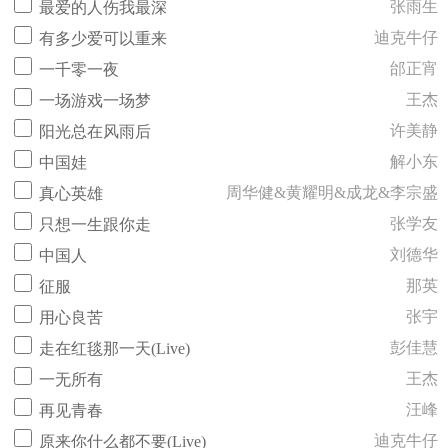
张雨生
最爱的人伤我最深
迪克牛仔
有多少爱可以重来
邰正宵
一千零一夜
王杰
一场游戏一场梦
许美静
阳光总在风雨后
解小东
中国娃
周华健&黄耀明&成龙&李宗盛
真心英雄
张学友
只想一生跟你走
刘德华
中国人
那英
征服
张宇
用心良苦
彭佳慧
走在红毯那一天(Live)
王杰
一无所有
汪峰
再见青春
迪克牛仔
原来你什么都不要(Live)