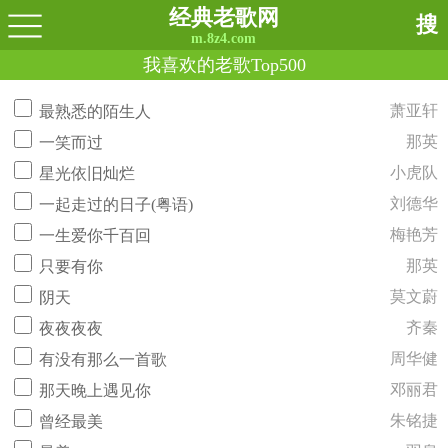
经典老歌网
搜
m.8z4.com
我喜欢的老歌Top500
萧亚轩
最熟悉的陌生人
那英
一笑而过
小虎队
星光依旧灿烂
刘德华
一起走过的日子(粤语)
梅艳芳
一生爱你千百回
那英
只要有你
莫文蔚
阴天
齐秦
夜夜夜夜
周华健
有没有那么一首歌
邓丽君
那天晚上遇见你
朱铭捷
曾经最美