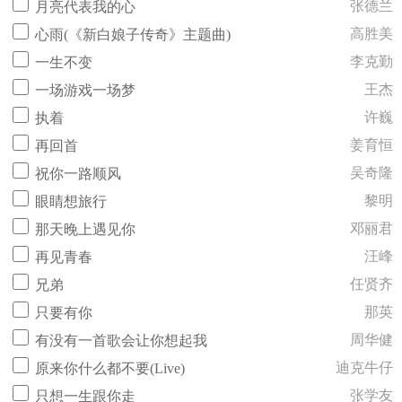
张德兰
月亮代表我的心
高胜美
心雨(《新白娘子传奇》主题曲)
李克勤
一生不变
王杰
一场游戏一场梦
许巍
执着
姜育恒
再回首
吴奇隆
祝你一路顺风
黎明
眼睛想旅行
邓丽君
那天晚上遇见你
汪峰
再见青春
任贤齐
兄弟
那英
只要有你
周华健
有没有一首歌会让你想起我
迪克牛仔
原来你什么都不要(Live)
张学友
只想一生跟你走