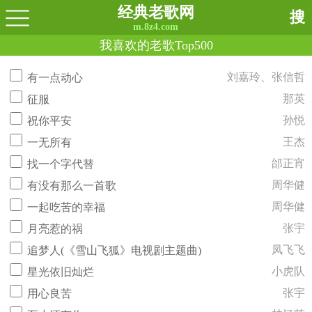
经典老歌网
搜
m.8z4.com
我喜欢的老歌Top500
刘嘉玲、张信哲
有一点动心
那英
征服
孙悦
祝你平安
王杰
一无所有
邰正宵
找一个字代替
周华健
有没有那么一首歌
周华健
一起吃苦的幸福
张宇
月亮惹的祸
凤飞飞
追梦人(《雪山飞狐》电视剧主题曲)
小虎队
星光依旧灿烂
张宇
用心良苦