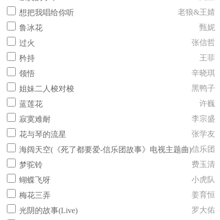
老狼&王婧
想把我唱给你听
甄妮
鲁冰花
张信哲
过火
王菲
矜持
辛晓琪
领悟
黑鸭子
姐妹二人梭对梭
许巍
蓝莲花
李宗盛
寂寞难耐
张学友
花与琴的流星
信乐团
海阔天空(《死了都要爱-信乐团故事》电视主题曲)
费玉清
梦驼铃
小虎队
蝴蝶飞呀
姜育恒
梅花三弄
罗大佑
光阴的故事(Live)