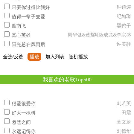
钟镇涛
只要你过得比我好
纪如璟
值得一辈子去爱
黑鸭子
雁南飞
周华健&黄耀明&成龙&李宗盛
真心英雄
许美静
阳光总在风雨后
全选/反选
播放
加入列表
随机播放
我喜欢的老歌Top500
刘若英
很爱很爱你
田震
好大一棵树
莫文蔚
忽然之间
刘德华
永远记得你