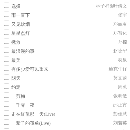
林子祥&叶倩文
选择
张宇
雨一直下
邓丽君
又见炊烟
郑智化
星星点灯
孙楠
拯救
赵咏华
最浪漫的事
羽泉
最美
迪克牛仔
有多少爱可以重来
莫文蔚
阴天
周蕙
约定
张明敏
一剪梅
邰正宵
一千零一夜
彭佳慧
走在红毯那一天(Live)
刘若英
一辈子的孤单(Live)