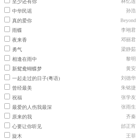
林忆莲
至少还有你
孙浩
中华民谣
Beyond
真的爱你
李翊君
雨蝶
邓丽君
夜来香
梁静茹
勇气
黎明
相逢在雨中
黄安
新鸳鸯蝴蝶梦
刘德华
一起走过的日子(粤语)
朱铭捷
曾经最美
张学友
祝福
张雨生
最爱的人伤我最深
齐秦
原来的我
邰正宵
心要让你听见
王菲
旋木