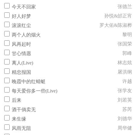
张德兰
今天不回家
孙悦&邰正宵
好人好梦
罗大佑&陈淑桦
滚滚红尘
黎明
两个人的烟火
张国荣
风再起时
郭峰
甘心情愿
林志炫
离人(Live)
屠洪纲
精忠报国
许越
晚霞中的红蜻蜓
张学友
每天爱你多一些(Live)
刘若英
后来
苏芮
酒干倘卖无
刘德华
来生缘
周华健
风雨无阻