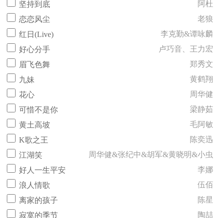
阿杜
坚持到底
老狼
恋恋风尘
李克勤&谭咏麟
红日(Live)
卢巧音、王力宏
好心分手
郑秀文
眉飞色舞
黄鹤翔
九妹
周华健
花心
梁静茹
可惜不是你
毛阿敏
黄土高坡
陈奕迅
K歌之王
周华健&张纪中&胡军&黄晓明&小虫
江湖笑
李娜
好人一生平安
伍佰
浪人情歌
陈星
离家的孩子
陶喆
寂寞的季节