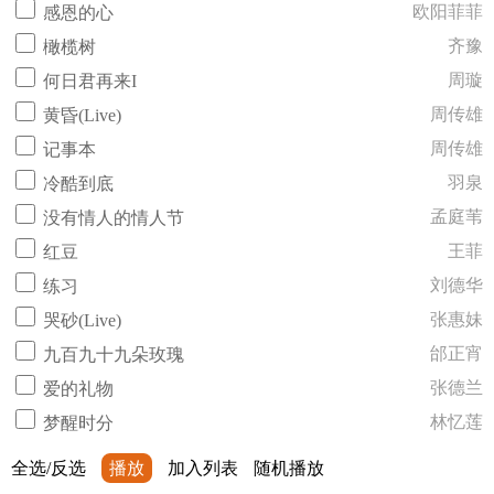
欧阳菲菲
感恩的心
齐豫
橄榄树
周璇
何日君再来I
周传雄
黄昏(Live)
周传雄
记事本
羽泉
冷酷到底
孟庭苇
没有情人的情人节
王菲
红豆
刘德华
练习
张惠妹
哭砂(Live)
邰正宵
九百九十九朵玫瑰
张德兰
爱的礼物
林忆莲
梦醒时分
全选/反选
播放
加入列表
随机播放