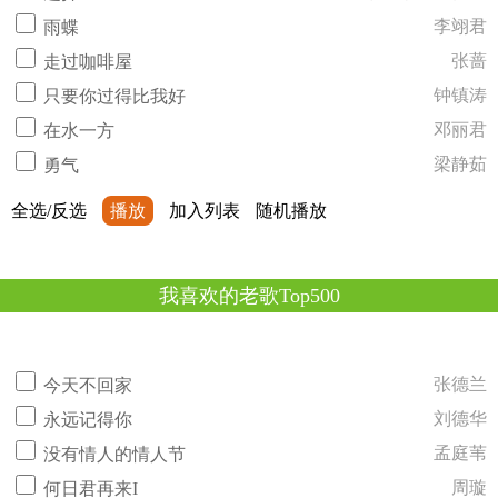
李翊君
雨蝶
张蔷
走过咖啡屋
钟镇涛
只要你过得比我好
邓丽君
在水一方
梁静茹
勇气
全选/反选
播放
加入列表
随机播放
我喜欢的老歌Top500
张德兰
今天不回家
刘德华
永远记得你
孟庭苇
没有情人的情人节
周璇
何日君再来I