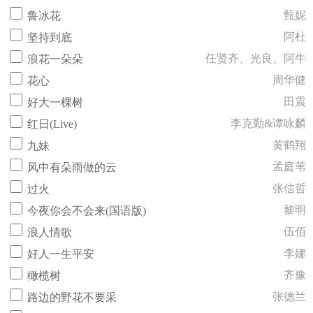
甄妮
鲁冰花
阿杜
坚持到底
任贤齐、光良、阿牛
浪花一朵朵
周华健
花心
田震
好大一棵树
李克勤&谭咏麟
红日(Live)
黄鹤翔
九妹
孟庭苇
风中有朵雨做的云
张信哲
过火
黎明
今夜你会不会来(国语版)
伍佰
浪人情歌
李娜
好人一生平安
齐豫
橄榄树
张德兰
路边的野花不要采