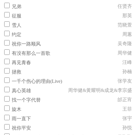
任贤齐
兄弟
那英
征服
范晓萱
雪人
周蕙
约定
吴奇隆
祝你一路顺风
周华健
有没有那么一首歌
汪峰
再见青春
孙楠
拯救
张学友
一千个伤心的理由(Live)
周华健&黄耀明&成龙&李宗盛
真心英雄
邰正宵
找一个字代替
王菲
旋木
张宇
雨一直下
孙悦
祝你平安