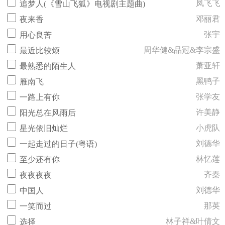
凤飞飞
追梦人(《雪山飞狐》电视剧主题曲)
邓丽君
夜来香
张宇
用心良苦
周华健&品冠&李宗盛
最近比较烦
萧亚轩
最熟悉的陌生人
黑鸭子
雁南飞
张学友
一路上有你
许美静
阳光总在风雨后
小虎队
星光依旧灿烂
刘德华
一起走过的日子(粤语)
林忆莲
至少还有你
齐秦
夜夜夜夜
刘德华
中国人
那英
一笑而过
林子祥&叶倩文
选择