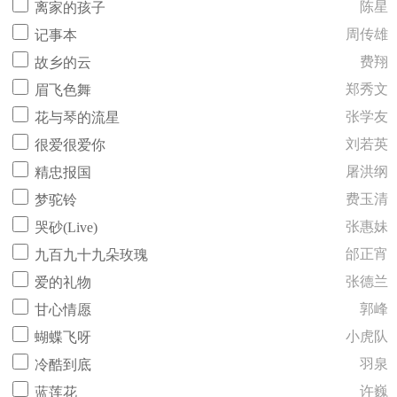
陈星
离家的孩子
周传雄
记事本
费翔
故乡的云
郑秀文
眉飞色舞
张学友
花与琴的流星
刘若英
很爱很爱你
屠洪纲
精忠报国
费玉清
梦驼铃
张惠妹
哭砂(Live)
邰正宵
九百九十九朵玫瑰
张德兰
爱的礼物
郭峰
甘心情愿
小虎队
蝴蝶飞呀
羽泉
冷酷到底
许巍
蓝莲花