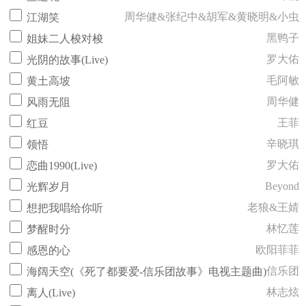
周华健&张纪中&胡军&黄晓明&小虫
江湖笑
黑鸭子
姐妹二人梭对梭
罗大佑
光阴的故事(Live)
毛阿敏
黄土高坡
周华健
风雨无阻
王菲
红豆
辛晓琪
领悟
罗大佑
恋曲1990(Live)
Beyond
光辉岁月
老狼&王婧
想把我唱给你听
林忆莲
梦醒时分
欧阳菲菲
感恩的心
信乐团
海阔天空(《死了都要爱-信乐团故事》电视主题曲)
林志炫
离人(Live)