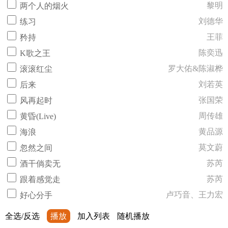
黎明
两个人的烟火
刘德华
练习
王菲
矜持
陈奕迅
K歌之王
罗大佑&陈淑桦
滚滚红尘
刘若英
后来
张国荣
风再起时
周传雄
黄昏(Live)
黄品源
海浪
莫文蔚
忽然之间
苏芮
酒干倘卖无
苏芮
跟着感觉走
卢巧音、王力宏
好心分手
全选/反选
播放
加入列表
随机播放