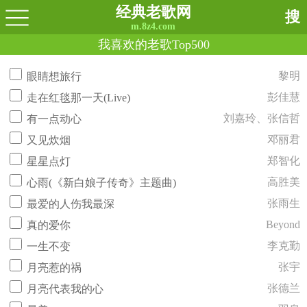
经典老歌网
搜
m.8z4.com
我喜欢的老歌Top500
黎明
眼睛想旅行
彭佳慧
走在红毯那一天(Live)
刘嘉玲、张信哲
有一点动心
邓丽君
又见炊烟
郑智化
星星点灯
高胜美
心雨(《新白娘子传奇》主题曲)
张雨生
最爱的人伤我最深
Beyond
真的爱你
李克勤
一生不变
张宇
月亮惹的祸
张德兰
月亮代表我的心