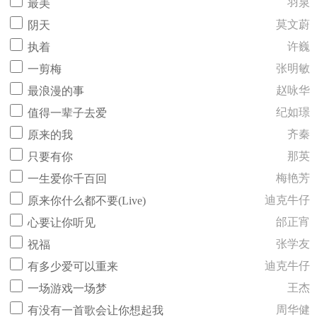
羽泉
最美
莫文蔚
阴天
许巍
执着
张明敏
一剪梅
赵咏华
最浪漫的事
纪如璟
值得一辈子去爱
齐秦
原来的我
那英
只要有你
梅艳芳
一生爱你千百回
迪克牛仔
原来你什么都不要(Live)
邰正宵
心要让你听见
张学友
祝福
迪克牛仔
有多少爱可以重来
王杰
一场游戏一场梦
周华健
有没有一首歌会让你想起我