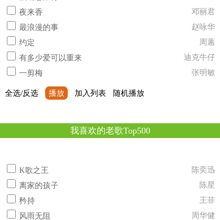
邓丽君
夜来香
赵咏华
最浪漫的事
周蕙
约定
迪克牛仔
有多少爱可以重来
张明敏
一剪梅
全选/反选
播放
加入列表
随机播放
我喜欢的老歌Top500
陈奕迅
K歌之王
陈星
离家的孩子
王菲
矜持
周华健
风雨无阻