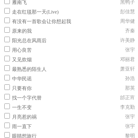
黑鸭子
雁南飞
彭佳慧
走在红毯那一天(Live)
周华健
有没有一首歌会让你想起我
齐秦
原来的我
许美静
阳光总在风雨后
张宇
用心良苦
邓丽君
又见炊烟
萧亚轩
最熟悉的陌生人
孙浩
中华民谣
那英
只要有你
邰正宵
找一个字代替
李克勤
一生不变
张宇
月亮惹的祸
张宇
雨一直下
黎明
眼睛想旅行