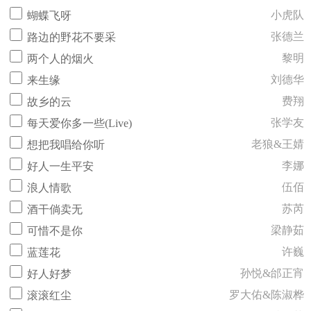
小虎队
蝴蝶飞呀
张德兰
路边的野花不要采
黎明
两个人的烟火
刘德华
来生缘
费翔
故乡的云
张学友
每天爱你多一些(Live)
老狼&王婧
想把我唱给你听
李娜
好人一生平安
伍佰
浪人情歌
苏芮
酒干倘卖无
梁静茹
可惜不是你
许巍
蓝莲花
孙悦&邰正宵
好人好梦
罗大佑&陈淑桦
滚滚红尘