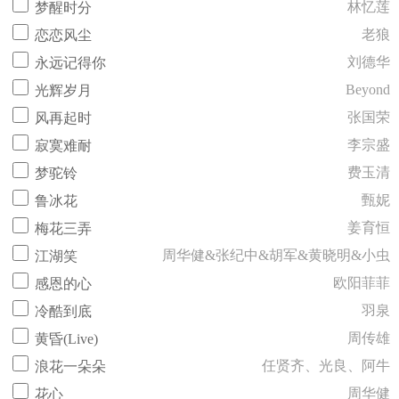
林忆莲
梦醒时分
老狼
恋恋风尘
刘德华
永远记得你
Beyond
光辉岁月
张国荣
风再起时
李宗盛
寂寞难耐
费玉清
梦驼铃
甄妮
鲁冰花
姜育恒
梅花三弄
周华健&张纪中&胡军&黄晓明&小虫
江湖笑
欧阳菲菲
感恩的心
羽泉
冷酷到底
周传雄
黄昏(Live)
任贤齐、光良、阿牛
浪花一朵朵
周华健
花心