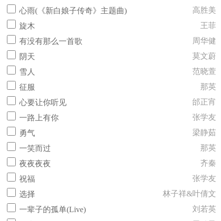
高胜美
心雨(《新白娘子传奇》主题曲)
王菲
旋木
周华健
有没有那么一首歌
莫文蔚
阴天
范晓萱
雪人
那英
征服
邰正宵
心要让你听见
张学友
一路上有你
梁静茹
勇气
那英
一笑而过
齐秦
夜夜夜夜
张学友
祝福
林子祥&叶倩文
选择
刘若英
一辈子的孤单(Live)