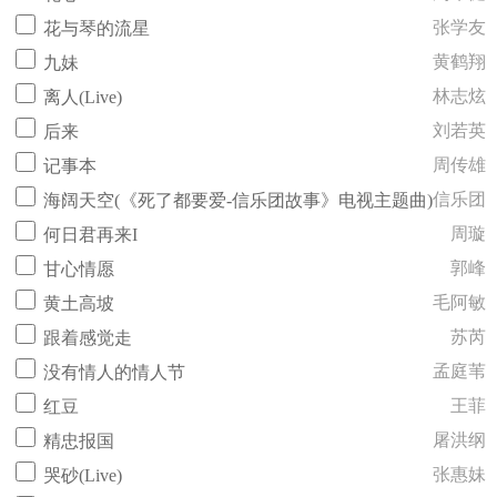
张学友
花与琴的流星
黄鹤翔
九妹
林志炫
离人(Live)
刘若英
后来
周传雄
记事本
信乐团
海阔天空(《死了都要爱-信乐团故事》电视主题曲)
周璇
何日君再来I
郭峰
甘心情愿
毛阿敏
黄土高坡
苏芮
跟着感觉走
孟庭苇
没有情人的情人节
王菲
红豆
屠洪纲
精忠报国
张惠妹
哭砂(Live)