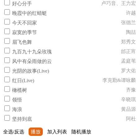
卢巧音、王力宏
好心分手
许越
晚霞中的红蜻蜓
张德兰
今天不回家
陶喆
寂寞的季节
郑秀文
眉飞色舞
邰正宵
九百九十九朵玫瑰
孟庭苇
风中有朵雨做的云
罗大佑
光阴的故事(Live)
李克勤&谭咏麟
红日(Live)
齐豫
橄榄树
辛晓琪
领悟
黄品源
海浪
阿杜
坚持到底
全选/反选
播放
加入列表
随机播放