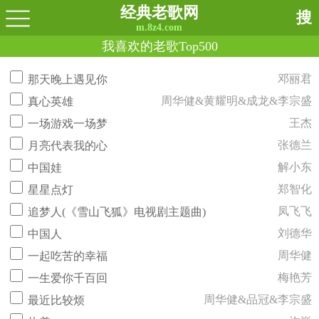
经典老歌网
搜
m.8z4.com
我喜欢的老歌Top500
邓丽君
那天晚上遇见你
周华健&黄耀明&成龙&李宗盛
真心英雄
王杰
一场游戏一场梦
张德兰
月亮代表我的心
解小东
中国娃
郑智化
星星点灯
凤飞飞
追梦人(《雪山飞狐》电视剧主题曲)
刘德华
中国人
周华健
一起吃苦的幸福
梅艳芳
一生爱你千百回
周华健&品冠&李宗盛
最近比较烦