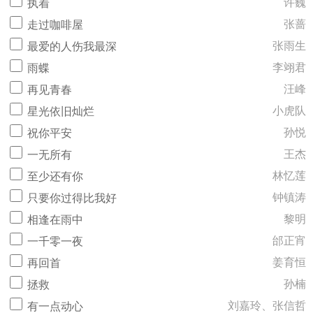
许巍
执着
张蔷
走过咖啡屋
张雨生
最爱的人伤我最深
李翊君
雨蝶
汪峰
再见青春
小虎队
星光依旧灿烂
孙悦
祝你平安
王杰
一无所有
林忆莲
至少还有你
钟镇涛
只要你过得比我好
黎明
相逢在雨中
邰正宵
一千零一夜
姜育恒
再回首
孙楠
拯救
刘嘉玲、张信哲
有一点动心